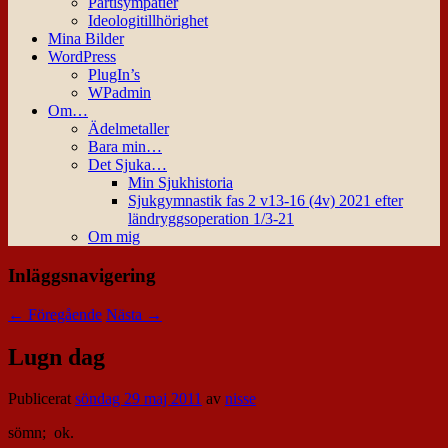
Partisympatier
Ideologitillhörighet
Mina Bilder
WordPress
PlugIn’s
WPadmin
Om…
Ädelmetaller
Bara min…
Det Sjuka…
Min Sjukhistoria
Sjukgymnastik fas 2 v13-16 (4v) 2021 efter
ländryggsoperation 1/3-21
Om mig
Inläggsnavigering
←
Föregående
Nästa
→
Lugn dag
Publicerat
söndag 29 maj 2011
av
nisse
sömn; ok.