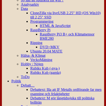
99 sätt att optimera ms win 7
Analysarkiv
Data
CloneZilla via liveUSB 2.25″ HD (OS Win10)
till 2,25″ SSD
Programmering
HTML & JavaScript
RaspBerry Pi
RaspBerry Pi3 B+ och Klimatsensor
BME280
Ripping
DVD>MKV
Ubuntu 20.04 MATE
Hälsa- & Klimat
VeckoMätning
Hobby / Nöjen
Rubiks Kub (-nya-)
Rubiks Kub (gamla)
ToDo
Politik
Debatt…
Debattext: Illa att IF Metalls ordförande far men
osanning och felaktigheter
Debattext: M gör långtidssjuka till politiska
bollträn