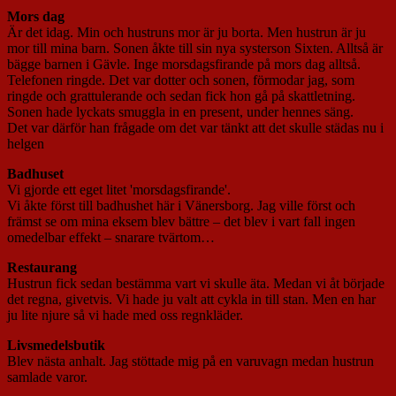
Mors dag
Är det idag. Min och hustruns mor är ju borta. Men hustrun är ju
mor till mina barn. Sonen åkte till sin nya systerson Sixten. Alltså är
bägge barnen i Gävle. Inge morsdagsfirande på mors dag alltså.
Telefonen ringde. Det var dotter och sonen, förmodar jag, som
ringde och grattulerande och sedan fick hon gå på skattletning.
Sonen hade lyckats smuggla in en present, under hennes säng.
Det var därför han frågade om det var tänkt att det skulle städas nu i
helgen
Badhuset
Vi gjorde ett eget litet 'morsdagsfirande'.
Vi åkte först till badhushet här i Vänersborg. Jag ville först och
främst se om mina eksem blev bättre – det blev i vart fall ingen
omedelbar effekt – snarare tvärtom…
Restaurang
Hustrun fick sedan bestämma vart vi skulle äta. Medan vi åt började
det regna, givetvis. Vi hade ju valt att cykla in till stan. Men en har
ju lite njure så vi hade med oss regnkläder.
Livsmedelsbutik
Blev nästa anhalt. Jag stöttade mig på en varuvagn medan hustrun
samlade varor.