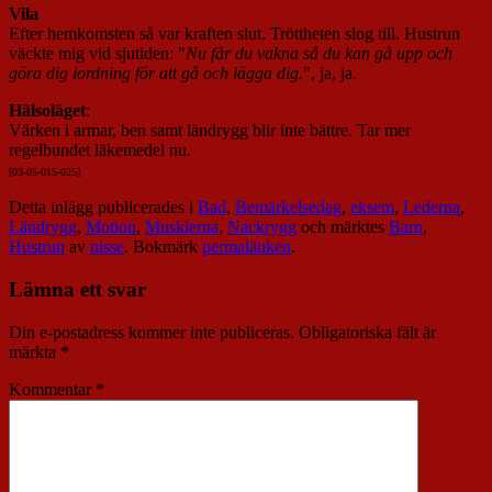
Vila
Efter hemkomsten så var kraften slut. Tröttheten slog till. Hustrun
väckte mig vid sjutiden: "
Nu får du vakna så du kan gå upp och
göra dig iordning för att gå och lägga dig.
", ja, ja.
Hälsoläget
:
Värken i armar, ben samt ländrygg blir inte bättre. Tar mer
regelbundet läkemedel nu.
[03-05-015-025]
Detta inlägg publicerades i
Bad
,
Bemärkelsedag
,
eksem
,
Lederna
,
Ländrygg
,
Motion
,
Musklerna
,
Nackrygg
och märktes
Barn
,
Hustrun
av
nisse
. Bokmärk
permalänken
.
Lämna ett svar
Din e-postadress kommer inte publiceras.
Obligatoriska fält är
märkta
*
Kommentar
*