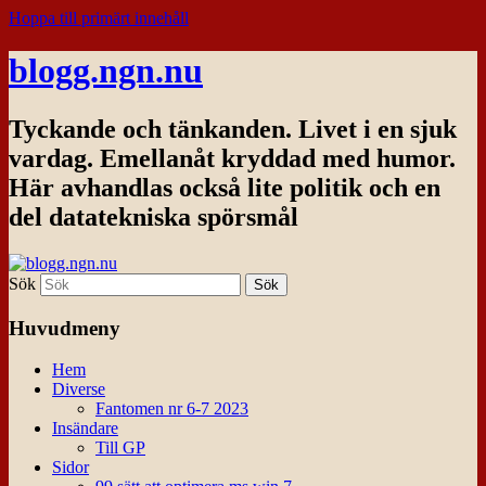
Hoppa till primärt innehåll
blogg.ngn.nu
Tyckande och tänkanden. Livet i en sjuk
vardag. Emellanåt kryddad med humor.
Här avhandlas också lite politik och en
del datatekniska spörsmål
Sök
Huvudmeny
Hem
Diverse
Fantomen nr 6-7 2023
Insändare
Till GP
Sidor