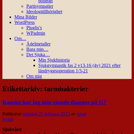
bollträn
Partisympatier
Ideologitillhörighet
Mina Bilder
WordPress
PlugIn’s
WPadmin
Om…
Ädelmetaller
Bara min…
Det Sjuka…
Min Sjukhistoria
Sjukgymnastik fas 2 v13-16 (4v) 2021 efter
ländryggsoperation 1/3-21
Om mig
Etikettarkiv:
tarmbakterier
Kanske har jag min sjunde diagnos på G?
Publicerat
måndag 25 februari 2013
av
nisse
Svara
Sjukvård