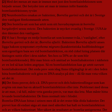
[2]
Med det menas att man är immun mot just den borreliainfektionen som
härjade senast. Det betyder inte att man är immun inför framtida
borreliainfektioner, tyvärr.
[3]
Neuroborrelios orsakas av bakterien;
Borrelia garinii
och det är i Sverige
den vanligast förekommande arten.
[4]
Den borrelia-art som har artrit som sitt huvudsymptom är
borrelia
burgdorferi
sensu stricto. Den bakterien är mycket ovanlig i Sverige. I USA är
den däremot den vanligaste.
[5]
Vi har i Sverige en tredje borrelia-art som kommer tvåa, i 'vanlighet', efter
Borrelia garinii
och det är;
Borrelia afzelii
. Bakterien
Borrelia afzelii
anses
ligga bakom symptomet
erythema migrans
(karakteristiska hudförändringar
som egentligen bara ses vid borreliainfektion, en röd cirkel kring platsen där
fästingen suttit eller i dess närhet. Ses hos ca 50% av de som blir
borreliainfekterade). Blir man biten och smittad av borreliabakterien i närheten
av en led så kan leden angripas. Så en borreliainfektion kan ge artrit oavsett
borreliabakterieart. Det enda prov som idag finns tillgängligt är att i den leden
hitta borreliabakterie och göra en DNA-analys på den – då får man veta vilken
art det är.
[6]
Det finns prover, dels s.k. DNA-prover och dels bakterieodlingar som kan
avgöra om man har en aktuell borreliainfektion eller inte. Problemet med dessa
är att man, i så fall, måste veta ganska precis, var man ska leta. Man måste hitta
levande borreliabakterier. De finns normalt inte i blodet.
Borrelia-DNA kan hittas i urinen men då är det rester från döda bakterier. Det
provet kan då endast säga att man med säkerhet har haft en borreliainfektion
och av vilken bakterieart. Mer säkert än resultatet av borrelia-antigenerna. Det