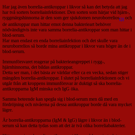
Har jag även borrelia-antikroppar i likvor så kan det betyda att jag
har två sorters borreliainfektioner. Den sorten som härjar vid hjärn-,
ryggmärgshinnorna är den som ger sjukdomen neuroborrelios
och
[3]
de antikroppar man hittar emot denna bakterieart behöver
nödvändigtvis inte vara samma borrelia-antikroppar som man hittar i
blod-serum.
Har man endast en enda borreliainfektion och det skulle vara
neuroborrelios så borde mina antikroppar i likvor vara högre än de i
blod-serum.
Immunförsvaret reagerar på bakterieangreppet i rygg-,
hjärnhinnorna, det bildas antikroppar.
Detta ser man, i det bästa av världar efter ca en vecka, sedan stiger
mängden borrelia-antikroppar. I slutet på borreliainfektionen och vi
utgår från att kroppens immunförsvar är duktigt så ska borrelia-
antikropparna IgM minska och IgG öka.
Samma beteende kan spegla sig i blod-serum men då med en
fördröjning och nivåerna på dessa antikroppar borde då vara mycket
lägre.
Är borrelia-antikropparna (IgM & IgG) lägre i likvor än i blod-
serum så kan detta tydas som att det är två olika borreliabakterier.