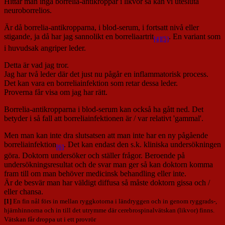
Hittar man inga borrelia-antikroppar i likvor så kan vi utesluta
neuroborrelios.
Är då borrelia-antikropparna, i blod-serum, i fortsatt nivå eller
stigande, ja då har jag sannolikt en borreliaartrit
. En variant som
[4]
[5]
i huvudsak angriper leder.
Detta är vad jag tror.
Jag har två leder där det just nu pågår en inflammatorisk process.
Det kan vara en borreliainfektion som retar dessa leder.
Proverna får visa om jag har rätt.
Borrelia-antikropparna i blod-serum kan också ha gått ned. Det
betyder i så fall att borreliainfektionen är / var relativt 'gammal'.
Men man kan inte dra slutsatsen att man inte har en ny pågående
borreliainfektion
. Det kan endast den s.k. kliniska undersökningen
[6]
göra. Doktorn undersöker och ställer frågor. Beroende på
undersökningsresultat och de svar man ger så kan doktorn komma
fram till om man behöver medicinsk behandling eller inte.
Är de besvär man har väldigt diffusa så måste doktorn gissa och /
eller chansa.
[1]
En fin nål förs in mellan ryggkotorna i ländryggen och in genom ryggrads-,
hjärnhinnorna och in till det utrymme där cerebrospinalvätskan (likvor) finns.
Vätskan får droppa ut i ett provrör