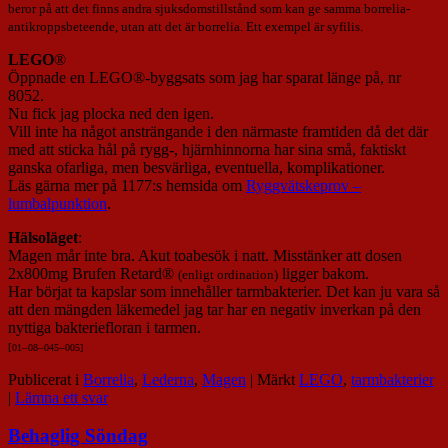
beror på att det finns andra sjuksdomstillstånd som kan ge samma borrelia-
antikroppsbeteende, utan att det är borrelia. Ett exempel är syfilis.
LEGO
®
Öppnade en LEGO®-byggsats som jag har sparat länge på, nr
8052.
Nu fick jag plocka ned den igen.
Vill inte ha något ansträngande i den närmaste framtiden då det där
med att sticka hål på rygg-, hjärnhinnorna har sina små, faktiskt
ganska ofarliga, men besvärliga, eventuella, komplikationer.
Läs gärna mer på 1177:s hemsida om
Ryggvätskeprov –
lumbalpunktion
.
Hälsoläget
:
Magen mår inte bra. Akut toabesök i natt. Misstänker att dosen
2x800mg Brufen Retard®
ligger bakom.
(enligt ordination)
Har börjat ta kapslar som innehåller tarmbakterier. Det kan ju vara så
att den mängden läkemedel jag tar har en negativ inverkan på den
nyttiga bakteriefloran i tarmen.
[
01
–
08
–
045
–
005]
Publicerat i
Borrelia
,
Lederna
,
Magen
|
Märkt
LEGO
,
tarmbakterier
|
Lämna ett svar
Behaglig Söndag