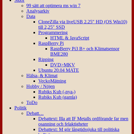
Sidor
99 sätt att optimera ms win 7
Analysarkiv
Data
CloneZilla via liveUSB 2.25″ HD (OS Win10)
till 2,25″ SSD
Programmering
HTML & JavaScript
RaspBerry Pi
RaspBerry Pi3 B+ och Klimatsensor
BME280
Ripping
DVD>MKV
Ubuntu 20.04 MATE
Hälsa- & Klimat
VeckoMätning
Hobby / Nöjen
Rubiks Kub (-nya-)
Rubiks Kub (gamla)
ToDo
Politik
Debatt…
Debattext: Illa att IF Metalls ordförande far men
osanning och felaktigheter
Debattext: M gör långtidssjuka till politiska