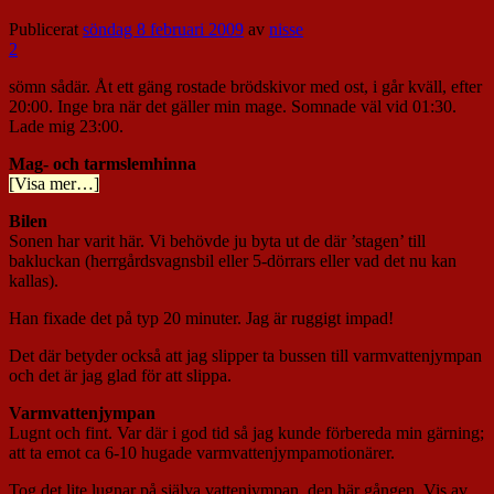
Publicerat
söndag 8 februari 2009
av
nisse
2
sömn sådär. Åt ett gäng rostade brödskivor med ost, i går kväll, efter
20:00. Inge bra när det gäller min mage. Somnade väl vid 01:30.
Lade mig 23:00.
Mag- och tarmslemhinna
[Visa mer…]
Bilen
Sonen har varit här. Vi behövde ju byta ut de där ’stagen’ till
bakluckan (herrgårdsvagnsbil eller 5-dörrars eller vad det nu kan
kallas).
Han fixade det på typ 20 minuter. Jag är ruggigt impad!
Det där betyder också att jag slipper ta bussen till varmvattenjympan
och det är jag glad för att slippa.
Varmvattenjympan
Lugnt och fint. Var där i god tid så jag kunde förbereda min gärning;
att ta emot ca 6-10 hugade varmvattenjympamotionärer.
Tog det lite lugnar på själva vattenjympan, den här gången. Vis av