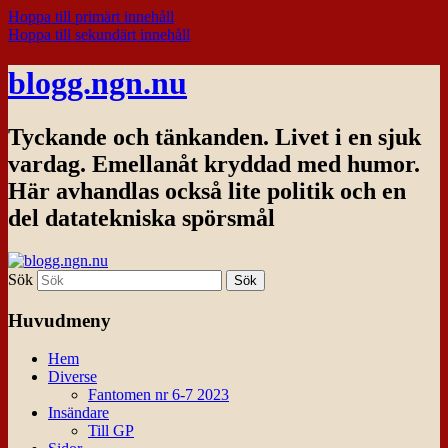
Hoppa till primärt innehåll
Hoppa till sekundärt innehåll
blogg.ngn.nu
Tyckande och tänkanden. Livet i en sjuk
vardag. Emellanåt kryddad med humor.
Här avhandlas också lite politik och en
del datatekniska spörsmål
Sök
Huvudmeny
Hem
Diverse
Fantomen nr 6-7 2023
Insändare
Till GP