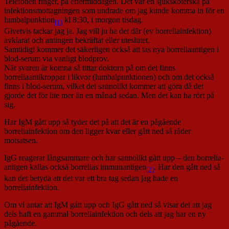
Telefonen ringer, på eftermiddagen. Det var en sjuksköterska på
infektionsmottagningen som undrade om jag kunde komma in för en
lumbalpunktion
kl 8:30, i morgon tisdag.
[1]
Givetvis tackar jag ja. Jag vill ju ha det där (ev borreliainfektion)
avklarat och antingen bekräftat eller uteslutet.
Samtidigt kommer det säkerligen också att tas nya borreliaantigen i
blod-serum via vanligt blodprov.
När svaren är komna så tittar doktorn på om det finns
borreliaantikroppar i likvor (lumbalpunktionen) och om det också
finns i blod-serum, vilket det sannolikt kommer att göra då det
gjorde det för lite mer än en månad sedan. Men det kan ha rört på
sig.
Har IgM gått upp så tyder det på att det är en pågående
borreliainfektion om den ligger kvar eller gått ned så råder
motsatsen.
IgG reagerar långsammare och har sannolikt gått upp – den borrelia-
antigen kallas också borrelias immunantigen
. Har den gått ned så
[2]
kan det betyda att det var ett bra tag sedan jag hade en
borreliainfektion.
Om vi antar att IgM gått upp och IgG gått ned så visar det att jag
dels haft en gammal borreliainfektion och dels att jag har en ny
pågående.