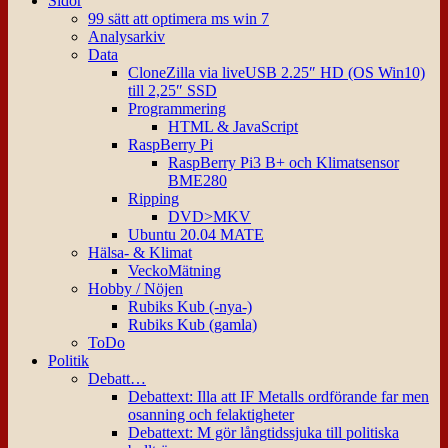
Sidor
99 sätt att optimera ms win 7
Analysarkiv
Data
CloneZilla via liveUSB 2.25″ HD (OS Win10)
till 2,25″ SSD
Programmering
HTML & JavaScript
RaspBerry Pi
RaspBerry Pi3 B+ och Klimatsensor
BME280
Ripping
DVD>MKV
Ubuntu 20.04 MATE
Hälsa- & Klimat
VeckoMätning
Hobby / Nöjen
Rubiks Kub (-nya-)
Rubiks Kub (gamla)
ToDo
Politik
Debatt…
Debattext: Illa att IF Metalls ordförande far men
osanning och felaktigheter
Debattext: M gör långtidssjuka till politiska