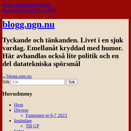
Hoppa till primärt innehåll
Hoppa till sekundärt innehåll
blogg.ngn.nu
Tyckande och tänkanden. Livet i en sjuk
vardag. Emellanåt kryddad med humor.
Här avhandlas också lite politik och en
del datatekniska spörsmål
Sök
Huvudmeny
Hem
Diverse
Fantomen nr 6-7 2023
Insändare
Till GP