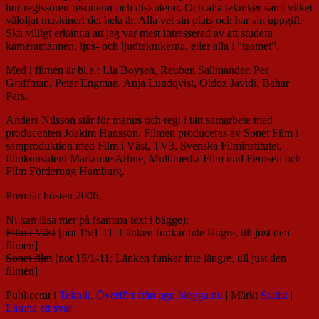
hur regissören resonerar och diskuterar. Och alla tekniker samt vilket
väloljat maskineri det hela är. Alla vet sin plats och har sin uppgift.
Ska villigt erkänna att jag var mest intresserad av att studera
kameramännen, ljus- och ljudteknikerna, eller alla i ”teamet”.
Med i filmen är bl.a.: Lia Boysen, Reuben Sallmander, Per
Graffman, Peter Engman, Anja Lundqvist, Oldoz Javidi, Bahar
Pars.
Anders Nilsson står för manus och regi i tätt samarbete med
producenten Joakim Hansson. Filmen produceras av Sonet Film i
samproduktion med Film i Väst, TV3, Svenska Filminstitutet,
filmkonsulent Marianne Arhne, Multimedia Film und Fernseh och
Film Förderung Hamburg.
Premiär hösten 2006.
Ni kan läsa mer på (samma text i bägge):
Film i Väst
[not 15/1-11: Länken funkar inte längre, till just den
filmen]
Sonet film
[not 15/1-11: Länken funkar inte längre, till just den
filmen]
Publicerat i
Teknik
,
Överfört från ngn.blogga.nu
|
Märkt
Statist
|
Lämna ett svar