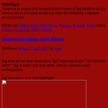
Hälsoläget
:
Vädret är ju toppen och kroppen känns botten så jag funderar på om
hustrun ska ta och köra ut mig och tältet till västkusten i morgon.
[04-03-025-025]
Publicerat i
Bilder
,
Film
,
Förkylning
,
Prostata
,
Ryggen
,
Trött
|
Märkt
Farsan
,
Promenad
,
Statist
|
3
svar
Konsten att tränga bort dimma
Publicerat
fredag 13 april 2007
av
nisse
2
Jag kom på hur man skulle göra. Igår köpte jag filmen "När mörkret
faller". Jag är med i den som statist. Det är i scenerna med
cocktailpartyt.
Jag kom med i hela fyra tagningar: