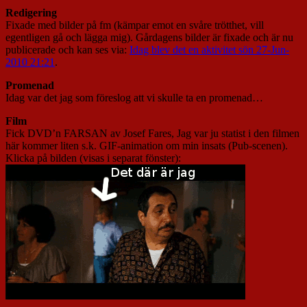
Redigering
Fixade med bilder på fm (kämpar emot en svåre trötthet, vill
egentligen gå och lägga mig). Gårdagens bilder är fixade och är nu
publicerade och kan ses via:
Idag blev det en aktivitet sön 27-Jun-
2010 21:21
.
Promenad
Idag var det jag som föreslog att vi skulle ta en promenad…
Film
Fick DVD’n FARSAN av Josef Fares, Jag var ju statist i den filmen
här kommer liten s.k. GIF-animation om min insats (Pub-scenen).
Klicka på bilden (visas i separat fönster):