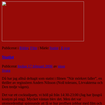
Publicerat i
Bilder
,
Film
|
Märkt
Statist
|
2
svar
Statist
Publicerat
fredag 17 februari 2006
av
nisse
Svara
Då har jag alltså deltagit som statist i filmen ”När mörkret faller”, en
thriller av regissören Anders Nilsson (Noll tolerans, Livvakterna och
Den tredje vågen).
Det var ett cocktailparty, vi höll på från 14:30-23:00 (Jag har ljusgrå
kostym på mig). Mycket väntan blev det. Men det var
utomordentligt spännande att få se hur proffsen jobbar med film och