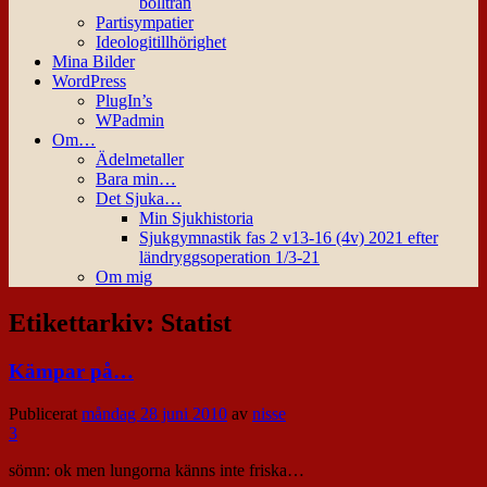
bollträn
Partisympatier
Ideologitillhörighet
Mina Bilder
WordPress
PlugIn’s
WPadmin
Om…
Ädelmetaller
Bara min…
Det Sjuka…
Min Sjukhistoria
Sjukgymnastik fas 2 v13-16 (4v) 2021 efter
ländryggsoperation 1/3-21
Om mig
Etikettarkiv:
Statist
Kämpar på…
Publicerat
måndag 28 juni 2010
av
nisse
3
sömn: ok men lungorna känns inte friska…