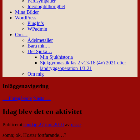
Partisympatier
Ideologitillhörighet
Mina Bilder
WordPress
PlugIn’s
WPadmin
Om…
Ädelmetaller
Bara min…
Det Sjuka…
Min Sjukhistoria
Sjukgymnastik fas 2 v13-16 (4v) 2021 efter
ländryggsoperation 1/3-21
Om mig
Inläggsnavigering
←
Föregående
Nästa
→
Idag blev det en aktivitet
Publicerat
söndag 27 juni 2010
av
nisse
sömn; ok. Hostar fortfarande…?