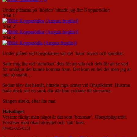
Under plåtarna på ’höjden’ hittade jag fler Kopparödlor:
’Plåt 1’
’Plåt 2’
’Plåt 3’
Under plåten vid Onsjökärret var det ’bara’ myror och spindlar.
Satte mig lite vid ’stenröset’ dels för att vila och dels för att se vad
för smådjur det kunde komma fram. Det kom en hel del men jag är
inte så snabb…
Sedan blev det hemåt, hittade inga ormar vid Onsjökärret. Hustrun
hade dock sett en snok där när hon cyklade till slussarna.
Sängen direkt, efter lite mat.
Hälsoläget
:
Vet inte riktigt men något är det som ’bromsar’. Obegripligt trött.
Försöker med ökad aktivitet och ’rätt’ kost.
[04-02-025-025]