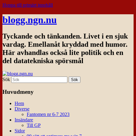
Hoppa till primärt innehåll
blogg.ngn.nu
Tyckande och tänkanden. Livet i en sjuk
vardag. Emellanåt kryddad med humor.
Här avhandlas också lite politik och en
del datatekniska spörsmål
Sök
Huvudmeny
Hem
Diverse
Fantomen nr 6-7 2023
Insändare
Till GP
Sidor