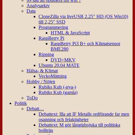
99 sätt att optimera ms win 7
Analysarkiv
Data
CloneZilla via liveUSB 2.25″ HD (OS Win10)
till 2,25″ SSD
Programmering
HTML & JavaScript
RaspBerry Pi
RaspBerry Pi3 B+ och Klimatsensor
BME280
Ripping
DVD>MKV
Ubuntu 20.04 MATE
Hälsa- & Klimat
VeckoMätning
Hobby / Nöjen
Rubiks Kub (-nya-)
Rubiks Kub (gamla)
ToDo
Politik
Debatt…
Debattext: Illa att IF Metalls ordförande far men
osanning och felaktigheter
Debattext: M gör långtidssjuka till politiska
bollträn