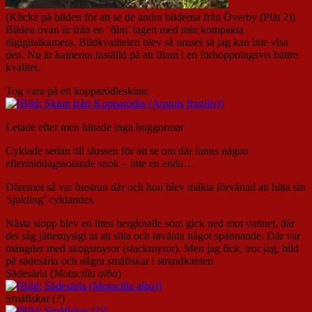
(Klicka på bilden för att se de andra bilderna från Överby (Plåt 2))
Bilden ovan är från en ’film’ tagen med min kompakta
digigitalkamera. Bildkvaliteten blev så urusel så jag kan inte visa
den. Nu är kameran inställd på att filam i en förhoppningsvis bättre
kvalitet.
Tog vara på ett kopparödleskinn:
Letade efter men hittade inga huggormar
Cyklade sedan till slussen för att se om där fanns någon
eftermiddagssolande snok – inte en enda…
Däremot så var hustrun där och hon blev mäkta förvånad att hitta sin
’sjukling’ cyklandes.
Nästa stopp blev en liten bergknalle som gick ned mot vattnet, där
det såg jättemysigt ut att sitta och invänta något spännande. Där var
mängder med skogsmyror (stackmyror). Men jag fick, tror jag, bild
på sädesärla och några småfiskar i strandkanten.
Sädesärla (
Motacilla alba
)
Småfiskar (
?
)