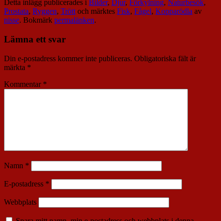
Detta inlägg publicerades i
Bilder
,
Djur
,
Förkylning
,
Naturbesök
,
Prostata
,
Ryggen
,
Trött
och märktes
Fisk
,
Fågel
,
Kopparödla
av
nisse
. Bokmärk
permalänken
.
Lämna ett svar
Din e-postadress kommer inte publiceras.
Obligatoriska fält är
märkta
*
Kommentar
*
Namn
*
E-postadress
*
Webbplats
Spara mitt namn, min e-postadress och webbplats i denna