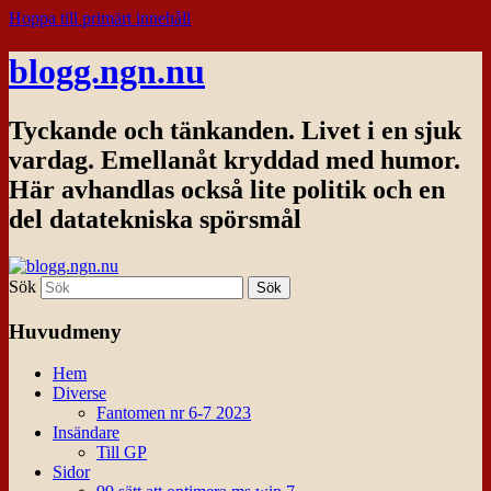
Hoppa till primärt innehåll
blogg.ngn.nu
Tyckande och tänkanden. Livet i en sjuk
vardag. Emellanåt kryddad med humor.
Här avhandlas också lite politik och en
del datatekniska spörsmål
Sök
Huvudmeny
Hem
Diverse
Fantomen nr 6-7 2023
Insändare
Till GP
Sidor