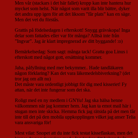
Men vår (stackars i det här fallet) kropp kan inte hantera hur
mycket som helst. När något som varit illa blir bättre, dyker
det andra upp igen för att det liksom ”får plats” kan en säge.
Men det vet du förstås.
Grattis på födelsedagen i efterskott! Snygg grävskopa! Inga
delar som fattades eller var för många? Alltså inte från
”Ingvar”. Jag är klart impregnerad av ditt byggande! :o)
Bemärkelsedag: Som sagt: många tack! Gratta goa Linus i
efterskott med något gott, ersättning kommer.
Jaha, påfyllning med mer bekymmer.. Hade tandläkaren
någon förklaring? Kan det vara läkemedelsbiverkning? (det
tror jag om allt nu)
Det måste vara ordentligt jobbigt för dig med kisseriet! Fy
attan, när det inte fungerar som det ska.
Roligt med en ny medlem i GNYu! Jag ska hälsa henne
välkommen när jag kommer hem. Jag kan ta emot mail här i
stugan men inte skicka. Hemma fick jag rätsida på det men får
inte till det på den mobila uppkopplingen vilket jag anser Telia
vara ansvariga för!
Mest vilat: Snopet att du inte fick testat kisseflaskan, men det