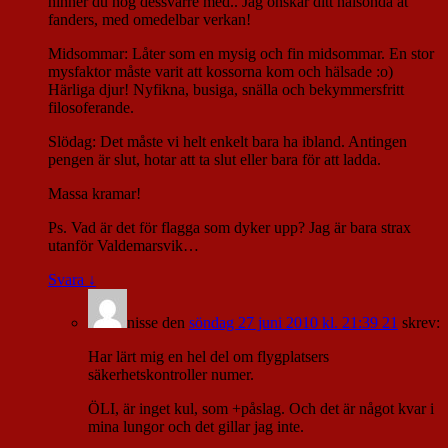
hinner du nog dessvärre med.. Jag önskar ditt halsonda åt
fanders, med omedelbar verkan!
Midsommar: Låter som en mysig och fin midsommar. En stor
mysfaktor måste varit att kossorna kom och hälsade :o)
Härliga djur! Nyfikna, busiga, snälla och bekymmersfritt
filosoferande.
Slödag: Det måste vi helt enkelt bara ha ibland. Antingen
pengen är slut, hotar att ta slut eller bara för att ladda.
Massa kramar!
Ps. Vad är det för flagga som dyker upp? Jag är bara strax
utanför Valdemarsvik…
Svara
↓
nisse
den
söndag 27 juni 2010 kl. 21:39 21
skrev:
Har lärt mig en hel del om flygplatsers
säkerhetskontroller numer.
ÖLI, är inget kul, som +påslag. Och det är något kvar i
mina lungor och det gillar jag inte.