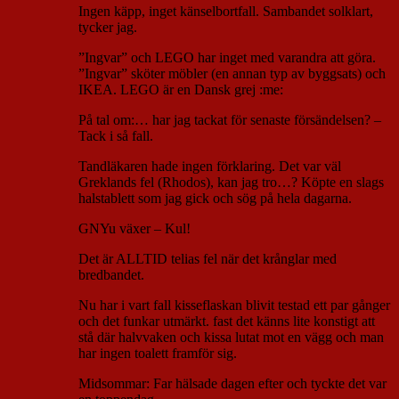
Ingen käpp, inget känselbortfall. Sambandet solklart,
tycker jag.
”Ingvar” och LEGO har inget med varandra att göra.
”Ingvar” sköter möbler (en annan typ av byggsats) och
IKEA. LEGO är en Dansk grej :me:
På tal om:… har jag tackat för senaste försändelsen? –
Tack i så fall.
Tandläkaren hade ingen förklaring. Det var väl
Greklands fel (Rhodos), kan jag tro…? Köpte en slags
halstablett som jag gick och sög på hela dagarna.
GNYu växer – Kul!
Det är ALLTID telias fel när det krånglar med
bredbandet.
Nu har i vart fall kisseflaskan blivit testad ett par gånger
och det funkar utmärkt. fast det känns lite konstigt att
stå där halvvaken och kissa lutat mot en vägg och man
har ingen toalett framför sig.
Midsommar: Far hälsade dagen efter och tyckte det var