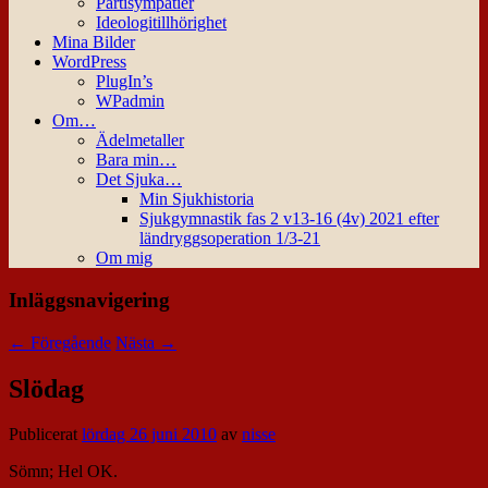
Partisympatier
Ideologitillhörighet
Mina Bilder
WordPress
PlugIn’s
WPadmin
Om…
Ädelmetaller
Bara min…
Det Sjuka…
Min Sjukhistoria
Sjukgymnastik fas 2 v13-16 (4v) 2021 efter
ländryggsoperation 1/3-21
Om mig
Inläggsnavigering
←
Föregående
Nästa
→
Slödag
Publicerat
lördag 26 juni 2010
av
nisse
Sömn; Hel OK.