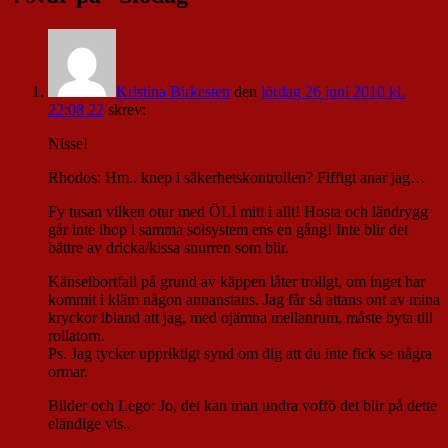
Kristina Birkesten
den
lördag 26 juni 2010 kl.
22:08 22
skrev:
Nisse!
Rhodos: Hm.. knep i säkerhetskontrollen? Fiffigt anar jag…
Fy tusan vilken otur med ÖLI mitt i allt! Hosta och ländrygg
går inte ihop i samma solsystem ens en gång! Inte blir det
bättre av dricka/kissa snurren som blir.
Känselbortfall på grund av käppen låter troligt, om inget har
kommit i kläm någon annanstans. Jag får så attans ont av mina
kryckor ibland att jag, med ojämna mellanrum, måste byta till
rollatorn.
Ps. Jag tycker uppriktigt synd om dig att du inte fick se några
ormar.
Bilder och Lego: Jo, det kan man undra voffö det blir på dette
eländige vis..