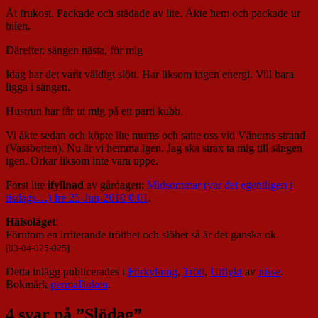
Åt frukost. Packade och städade av lite. Åkte hem och packade ur
bilen.
Därefter, sängen nästa, för mig
Idag har det varit väldigt slött. Har liksom ingen energi. Vill bara
ligga i sängen.
Hustrun har får ut mig på ett parti kubb.
Vi åkte sedan och köpte lite mums och satte oss vid Vänerns strand
(Vassbotten). Nu är vi hemma igen. Jag ska strax ta mig till sängen
igen. Orkar liksom inte vara uppe.
Först lite
ifyllnad
av gårdagen:
Midsommar (var det egentligen i
tisdags…) fre 25-Jun-2010 0:01
.
Hälsoläget
:
Förutom en irriterande trötthet och slöhet så är det ganska ok.
[03-04-025-025]
Detta inlägg publicerades i
Förkylning
,
Trött
,
Utflykt
av
nisse
.
Bokmärk
permalänken
.
4 svar på ”
Slödag
”