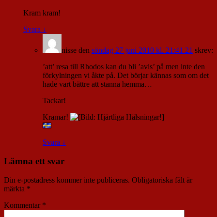
Kram kram!
Svara
↓
nisse
den
söndag 27 juni 2010 kl. 21:41 21
skrev:
’att’ resa till Rhodos kan du bli ’avis’ på men inte den
förkylningen vi åkte på. Det börjar kännas som om det
hade vart bättre att stanna hemma…
Tackar!
Kramar!
Svara
↓
Lämna ett svar
Din e-postadress kommer inte publiceras.
Obligatoriska fält är
märkta
*
Kommentar
*