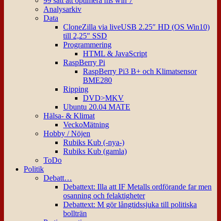
99 sätt att optimera ms win 7
Analysarkiv
Data
CloneZilla via liveUSB 2.25″ HD (OS Win10)
till 2,25″ SSD
Programmering
HTML & JavaScript
RaspBerry Pi
RaspBerry Pi3 B+ och Klimatsensor
BME280
Ripping
DVD>MKV
Ubuntu 20.04 MATE
Hälsa- & Klimat
VeckoMätning
Hobby / Nöjen
Rubiks Kub (-nya-)
Rubiks Kub (gamla)
ToDo
Politik
Debatt…
Debattext: Illa att IF Metalls ordförande far men
osanning och felaktigheter
Debattext: M gör långtidssjuka till politiska
bollträn