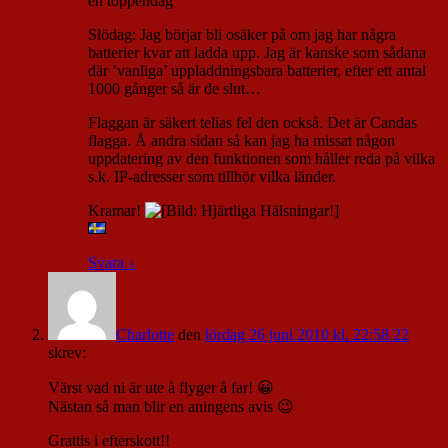
en toppendag
Slödag: Jag börjar bli osäker på om jag har några
batterier kvar att ladda upp. Jag är kanske som sådana
där ’vanliga’ uppladdningsbara batterier, efter ett antal
1000 gånger så är de slut…
Flaggan är säkert telias fel den också. Det är Candas
flagga. Å andra sidan så kan jag ha missat någon
uppdatering av den funktionen som håller reda på vilka
s.k. IP-adresser som tillhör vilka länder.
Kramar!
Svara
↓
Charlotte
den
lördag 26 juni 2010 kl. 22:58 22
skrev:
Värst vad ni är ute å flyger å far! 😀
Nästan så man blir en aningens avis 😉
Grattis i efterskott!!