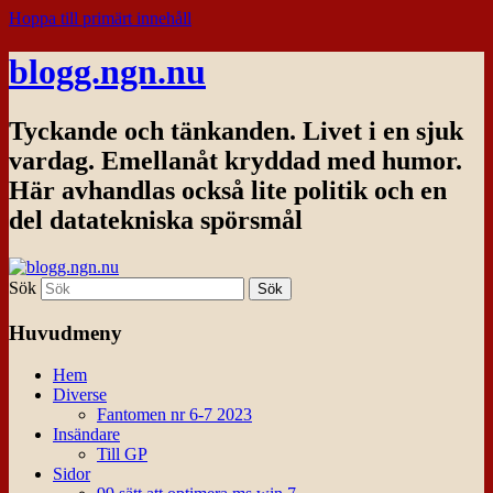
Hoppa till primärt innehåll
blogg.ngn.nu
Tyckande och tänkanden. Livet i en sjuk
vardag. Emellanåt kryddad med humor.
Här avhandlas också lite politik och en
del datatekniska spörsmål
Sök
Huvudmeny
Hem
Diverse
Fantomen nr 6-7 2023
Insändare
Till GP
Sidor