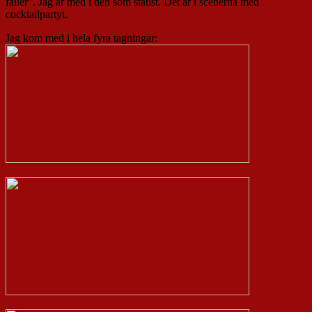
faller". Jag är med i den som statist. Det är i scenerna med
cocktailpartyt.
Jag kom med i hela fyra tagningar: