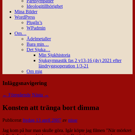
Partisympatier
Ideologitillhörighet
Mina Bilder
WordPress
PlugIn’s
WPadmin
Om…
Ädelmetaller
Bara min…
Det Sjuka…
Min Sjukhistoria
Sjukgymnastik fas 2 v13-16 (4v) 2021 efter
ländryggsoperation 1/3-21
Om mig
Inläggsnavigering
←
Föregående
Nästa
→
Konsten att tränga bort dimma
Publicerat
fredag 13 april 2007
av
nisse
Jag kom på hur man skulle göra. Igår köpte jag filmen "När mörkret