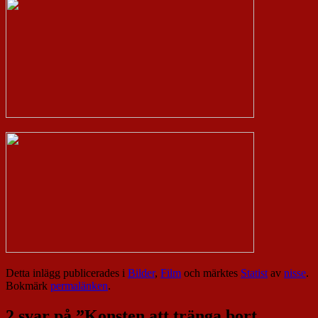
Detta inlägg publicerades i
Bilder
,
Film
och märktes
Statist
av
nisse
.
Bokmärk
permalänken
.
2 svar på ”
Konsten att tränga bort