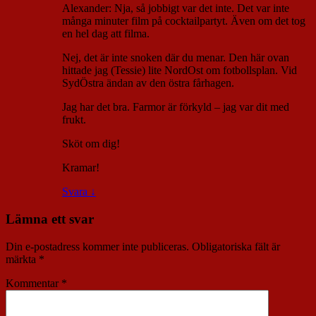
Alexander: Nja, så jobbigt var det inte. Det var inte
många minuter film på cocktailpartyt. Även om det tog
en hel dag att filma.
Nej, det är inte snoken där du menar. Den här ovan
hittade jag (Tessie) lite NordOst om fotbollsplan. Vid
SydÖstra ändan av den östra fårhagen.
Jag har det bra. Farmor är förkyld – jag var dit med
frukt.
Sköt om dig!
Kramar!
Svara
↓
Lämna ett svar
Din e-postadress kommer inte publiceras.
Obligatoriska fält är
märkta
*
Kommentar
*