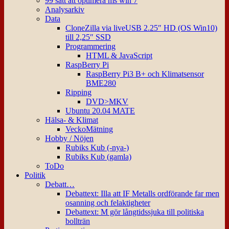
99 sätt att optimera ms win 7
Analysarkiv
Data
CloneZilla via liveUSB 2.25″ HD (OS Win10)
till 2,25″ SSD
Programmering
HTML & JavaScript
RaspBerry Pi
RaspBerry Pi3 B+ och Klimatsensor
BME280
Ripping
DVD>MKV
Ubuntu 20.04 MATE
Hälsa- & Klimat
VeckoMätning
Hobby / Nöjen
Rubiks Kub (-nya-)
Rubiks Kub (gamla)
ToDo
Politik
Debatt…
Debattext: Illa att IF Metalls ordförande far men
osanning och felaktigheter
Debattext: M gör långtidssjuka till politiska
bollträn