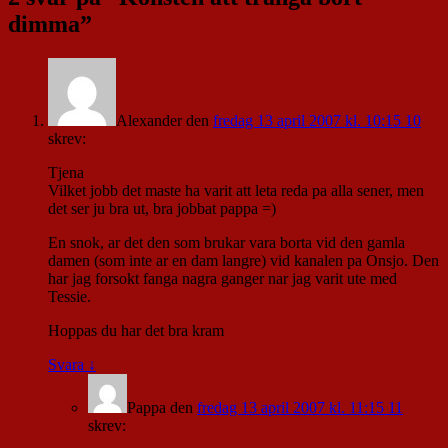
dimma
”
Alexander
den
fredag 13 april 2007 kl. 10:15 10
skrev:
Tjena
Vilket jobb det maste ha varit att leta reda pa alla sener, men
det ser ju bra ut, bra jobbat pappa =)
En snok, ar det den som brukar vara borta vid den gamla
damen (som inte ar en dam langre) vid kanalen pa Onsjo. Den
har jag forsokt fanga nagra ganger nar jag varit ute med
Tessie.
Hoppas du har det bra kram
Svara
↓
Pappa
den
fredag 13 april 2007 kl. 11:15 11
skrev: