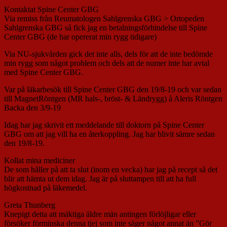
Kontaktat Spine Center GBG
Via remiss från Reumatologen Sahlgrenska GBG > Ortopeden
Sahlgrenska GBG så fick jag en betalningsförbindelse till Spine
Center GBG (de har opererat min rygg tidigare)
Via NU-sjukvården gick det inte alls, dels för att de inte bedömde
min rygg som något problem och dels att de numer inte har avtal
med Spine Center GBG.
Var på läkarbesök till Spine Center GBG den 19/8-19 och var sedan
till MagnetRöntgen (MR hals-, bröst- & Ländrygg) å Aleris Röntgen
Backa den 3/9-19
Idag har jag skrivit ett meddelande till doktorn på Spine Center
GBG om att jag vill ha en återkoppling. Jag har blivit sämre sedan
den 19/8-19.
Kollat mina mediciner
De som håller på att ta slut (inom en vecka) har jag på recept så det
blir att hämta ut dem idag. Jag är på sluttampen till att ha full
högkostnad på läkemedel.
Greta Thunberg
Knepigt detta att mäktiga äldre män antingen förlöjligar eller
försöker förminska denna tjej som inte säger något annat än ”Gör