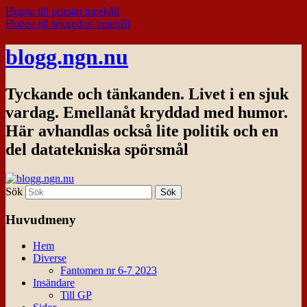
Hoppa till primärt innehåll
Hoppa till sekundärt innehåll
blogg.ngn.nu
Tyckande och tänkanden. Livet i en sjuk
vardag. Emellanåt kryddad med humor.
Här avhandlas också lite politik och en
del datatekniska spörsmål
Sök
Huvudmeny
Hem
Diverse
Fantomen nr 6-7 2023
Insändare
Till GP