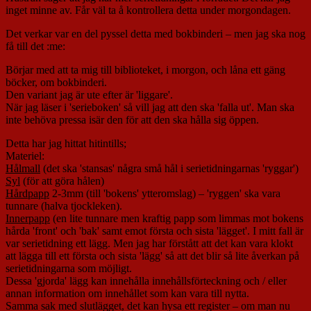
inget minne av. Får väl ta å kontrollera detta under morgondagen.
Det verkar var en del pyssel detta med bokbinderi – men jag ska nog
få till det :me:
Börjar med att ta mig till biblioteket, i morgon, och låna ett gäng
böcker, om bokbinderi.
Den variant jag är ute efter är 'liggare'.
När jag läser i 'serieboken' så vill jag att den ska 'falla ut'. Man ska
inte behöva pressa isär den för att den ska hålla sig öppen.
Detta har jag hittat hitintills;
Materiel:
Hålmall
(det ska 'stansas' några små hål i serietidningarnas 'ryggar')
Syl
(för att göra hålen)
Hårdpapp
2-3mm (till 'bokens' ytteromslag) – 'ryggen' ska vara
tunnare (halva tjockleken).
Innerpapp
(en lite tunnare men kraftig papp som limmas mot bokens
hårda 'front' och 'bak' samt emot första och sista 'lägget'. I mitt fall är
var serietidning ett lägg. Men jag har förstått att det kan vara klokt
att lägga till ett första och sista 'lägg' så att det blir så lite åverkan på
serietidningarna som möjligt.
Dessa 'gjorda' lägg kan innehålla innehållsförteckning och / eller
annan information om innehållet som kan vara till nytta.
Samma sak med slutlägget, det kan hysa ett register – om man nu