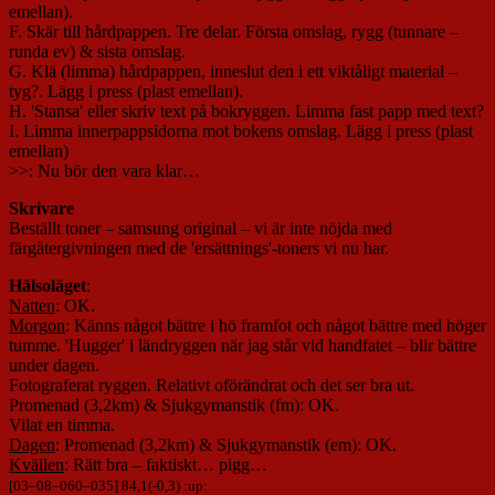
emellan).
F. Skär till hårdpappen. Tre delar. Första omslag, rygg (tunnare –
runda ev) & sista omslag.
G. Klä (limma) hårdpappen, inneslut den i ett viktåligt material –
tyg?. Lägg i press (plast emellan).
H. 'Stansa' eller skriv text på bokryggen. Limma fast papp med text?
I. Limma innerpappsidorna mot bokens omslag. Lägg i press (plast
emellan)
>>: Nu bör den vara klar…
Skrivare
Beställt toner – samsung original – vi är inte nöjda med
färgåtergivningen med de 'ersättnings'-toners vi nu har.
Hälsoläget
:
Natten
: OK.
Morgon
: Känns något bättre i hö framfot och något bättre med höger
tumme. 'Hugger' i ländryggen när jag står vid handfatet – blir bättre
under dagen.
Fotograferat ryggen. Relativt oförändrat och det ser bra ut.
Promenad (3,2km) & Sjukgymanstik (fm): OK.
Vilat en timma.
Dagen
: Promenad (3,2km) & Sjukgymanstik (em): OK.
Kvällen
: Rätt bra – faktiskt… pigg…
[
03
–
08
–
060
–
035
] 84,1(-0,3) :up: