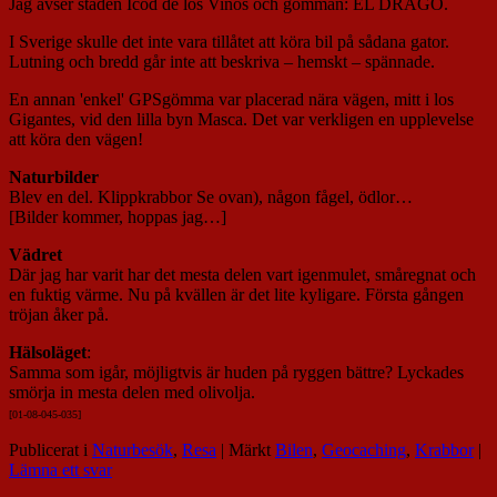
Jag avser staden Icod de los Vinos och gömman: EL DRAGO.
I Sverige skulle det inte vara tillåtet att köra bil på sådana gator.
Lutning och bredd går inte att beskriva – hemskt – spännade.
En annan 'enkel' GPSgömma var placerad nära vägen, mitt i los
Gigantes, vid den lilla byn Masca. Det var verkligen en upplevelse
att köra den vägen!
Naturbilder
Blev en del. Klippkrabbor Se ovan), någon fågel, ödlor…
[Bilder kommer, hoppas jag…]
Vädret
Där jag har varit har det mesta delen vart igenmulet, småregnat och
en fuktig värme. Nu på kvällen är det lite kyligare. Första gången
tröjan åker på.
Hälsoläget
:
Samma som igår, möjligtvis är huden på ryggen bättre? Lyckades
smörja in mesta delen med olivolja.
[01-08-045-035]
Publicerat i
Naturbesök
,
Resa
|
Märkt
Bilen
,
Geocaching
,
Krabbor
|
Lämna ett svar