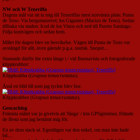
NW och W Teneriffa
Dagens mål var att ta mig till Teneriffas mest norvästra plats: Punta
de Teno. Via bergsmassivet; los Gigantes (Macizo de Teno). Sedan
tillbaka via staden: Icod de los Vinos och ned till Puerto Santiago.
Följa kustvägen och sedan hem.
Målet för dagen blev en besvikelse. Vägen till Punta de Teno var
avstängd för allt, även gående p.g.a. rasrisk. Snopet…
Stannade därför lite extra länge i / vid Buenavista och fotograferade
klippkrabbor:
Klippkrabba (
Grapsus tenuicrustatus
).
Åsså en bild till som jag tyckte blev bra:
Klippkrabbor (
Grapsus tenuicrustatus
).
Geocaching
Främsta målet var ju givetvis att 'fånga' / leta GPSgömmor, Hittade
de flesta som jag bestämt mig för.
En av dem stack ut. Egentligen var den enkel, om man inte hade
bil…