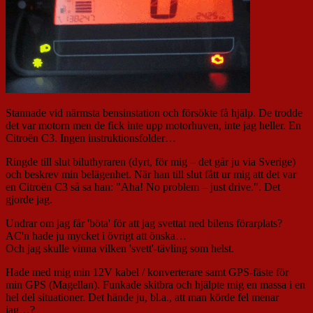
Stannade vid närmsta bensinstation och försökte få hjälp. De trodde
det var motorn men de fick inte upp motorhuven, inte jag heller. En
Citroën C3. Ingen instruktionsfolder…
Ringde till slut biluthyraren (dyrt, för mig – det går ju via Sverige)
och beskrev min belägenhet. När han till slut fått ur mig att det var
en Citroën C3 så sa han: "Aha! No problem – just drive.". Det
gjorde jag.
Undrar om jag får 'böta' för att jag svettat ned bilens förarplats?
AC'n hade ju mycket i övrigt att önska…
Och jag skulle vinna vilken 'svett'-tävling som helst.
Hade med mig min 12V kabel / konverterare samt GPS-fäste för
min GPS (Magellan). Funkade skitbra och hjälpte mig en massa i en
hel del situationer. Det hände ju, bl.a., att man körde fel menar
jag…?