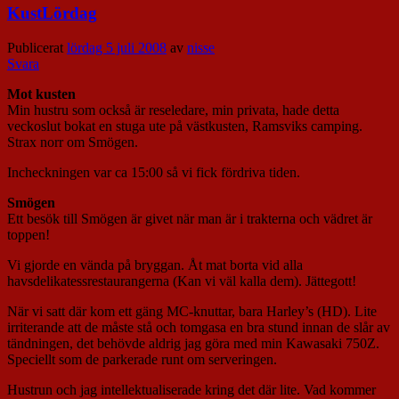
KustLördag
Publicerat
lördag 5 juli 2008
av
nisse
Svara
Mot kusten
Min hustru som också är reseledare, min privata, hade detta
veckoslut bokat en stuga ute på västkusten, Ramsviks camping.
Strax norr om Smögen.
Incheckningen var ca 15:00 så vi fick fördriva tiden.
Smögen
Ett besök till Smögen är givet när man är i trakterna och vädret är
toppen!
Vi gjorde en vända på bryggan. Åt mat borta vid alla
havsdelikatessrestaurangerna (Kan vi väl kalla dem). Jättegott!
När vi satt där kom ett gäng MC-knuttar, bara Harley’s (HD). Lite
irriterande att de måste stå och tomgasa en bra stund innan de slår av
tändningen, det behövde aldrig jag göra med min Kawasaki 750Z.
Speciellt som de parkerade runt om serveringen.
Hustrun och jag intellektualiserade kring det där lite. Vad kommer