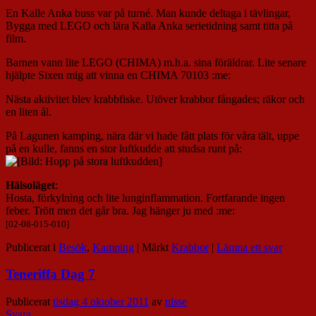
En Kalle Anka buss var på turné. Man kunde deltaga i tävlingar,
Bygga med LEGO och lära Kalla Anka serietidning samt titta på
film.
Barnen vann lite LEGO (CHIMA) m.h.a. sina föräldrar. Lite senare
hjälpte Sixen mig att vinna en CHIMA 70103 :me:
Nästa aktivitet blev krabbfiske. Utöver krabbor fångades; räkor och
en liten ål.
På Lagunen kamping, nära där vi hade fått plats för våra tält, uppe
på en kulle, fanns en stor luftkudde att studsa runt på:
Hälsoläget
:
Hosta, förkylning och lite lunginflammation. Fortfarande ingen
feber. Trött men det går bra. Jag hänger ju med :me:
[02-08-015-010]
Publicerat i
Besök
,
Kamping
|
Märkt
Krabbor
|
Lämna ett svar
Teneriffa Dag 7
Publicerat
tisdag 4 oktober 2011
av
nisse
Svara