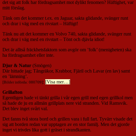
det sig att folk har fördragsamhet mot dylikt fenomen? Häftighet, var
mitt förslag.
Tänk om det kommer t.ex. en Jaguar, sakta glidande, svänger runt
och drar i väg med en rivstart – Häftigt!
Tänk nu att det kommer en Volvo 740, sakta glidande, svänger runt
och drar i väg med en rivstart – Tönt och djävla idiot!
Det är alltså fräckhetsfaktorn som avgör om ’folk’ (menigheten) ska
ha fördragsamhet eller inte.
Djur & Natur
(Smögen)
Där hittade jag; Tångräkor, Krabbor, Fjäril och Lavar (en lav) samt
en ’lämning’.
:
[Visa mer…]
[Bilder införda: 080709]
Grillafton
Egentligen hade vi tänkt grilla i vår egen grill med egen grillkol men
så hade de ju en allmän grillplats nere vid stranden. Vid Ramsvik.
Det blev inget svårt val.
Det fanns två stora bord och grillen vara i full fart. Tyvärr visade det
sig att borden redan var upptagen av en stor familj. Men det gjorde
inget vi trivdes lika gott i gräset i strandkanten.