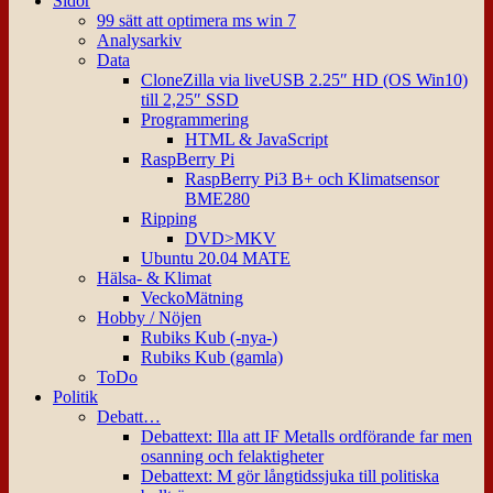
Sidor
99 sätt att optimera ms win 7
Analysarkiv
Data
CloneZilla via liveUSB 2.25″ HD (OS Win10)
till 2,25″ SSD
Programmering
HTML & JavaScript
RaspBerry Pi
RaspBerry Pi3 B+ och Klimatsensor
BME280
Ripping
DVD>MKV
Ubuntu 20.04 MATE
Hälsa- & Klimat
VeckoMätning
Hobby / Nöjen
Rubiks Kub (-nya-)
Rubiks Kub (gamla)
ToDo
Politik
Debatt…
Debattext: Illa att IF Metalls ordförande far men
osanning och felaktigheter
Debattext: M gör långtidssjuka till politiska