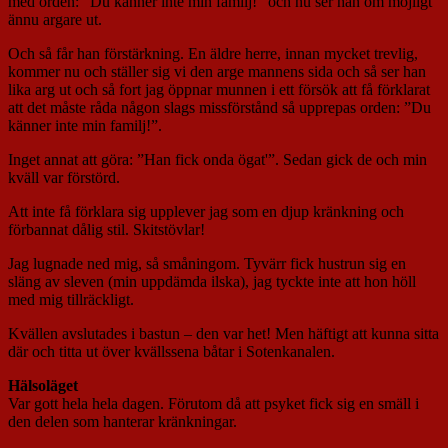
med orden: ”Du känner inte min familj!” och nu ser han om möjligt
ännu argare ut.
Och så får han förstärkning. En äldre herre, innan mycket trevlig,
kommer nu och ställer sig vi den arge mannens sida och så ser han
lika arg ut och så fort jag öppnar munnen i ett försök att få förklarat
att det måste råda någon slags missförstånd så upprepas orden: ”Du
känner inte min familj!”.
Inget annat att göra: ”Han fick onda ögat'”. Sedan gick de och min
kväll var förstörd.
Att inte få förklara sig upplever jag som en djup kränkning och
förbannat dålig stil. Skitstövlar!
Jag lugnade ned mig, så småningom. Tyvärr fick hustrun sig en
släng av sleven (min uppdämda ilska), jag tyckte inte att hon höll
med mig tillräckligt.
Kvällen avslutades i bastun – den var het! Men häftigt att kunna sitta
där och titta ut över kvällssena båtar i Sotenkanalen.
Hälsoläget
Var gott hela hela dagen. Förutom då att psyket fick sig en smäll i
den delen som hanterar kränkningar.