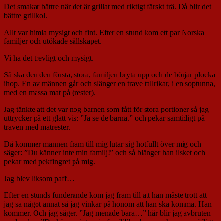
Det smakar bättre när det är grillat med riktigt färskt trä. Då blir det
bättre grillkol.
Allt var himla mysigt och fint. Efter en stund kom ett par Norska
familjer och utökade sällskapet.
Vi ha det trevligt och mysigt.
Så ska den den första, stora, familjen bryta upp och de börjar plocka
ihop. En av männen går och slänger en trave tallrikar, i en soptunna,
med en massa mat på (rester).
Jag tänkte att det var nog barnen som fått för stora portioner så jag
uttrycker på ett glatt vis: ”Ja se de barna.” och pekar samtidigt på
traven med matrester.
Då kommer mannen fram till mig lutar sig hotfullt över mig och
säger: ”Du känner inte min familj!” och så blänger han ilsket och
pekar med pekfingret på mig.
Jag blev liksom paff…
Efter en stunds funderande kom jag fram till att han måste trott att
jag sa något annat så jag vinkar på honom att han ska komma. Han
kommer. Och jag säger. ”Jag menade bara…” här blir jag avbruten