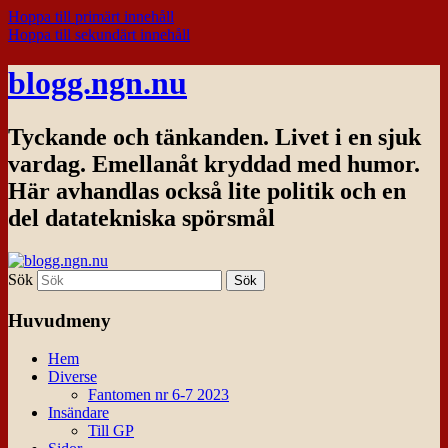
Hoppa till primärt innehåll
Hoppa till sekundärt innehåll
blogg.ngn.nu
Tyckande och tänkanden. Livet i en sjuk
vardag. Emellanåt kryddad med humor.
Här avhandlas också lite politik och en
del datatekniska spörsmål
Sök
Huvudmeny
Hem
Diverse
Fantomen nr 6-7 2023
Insändare
Till GP