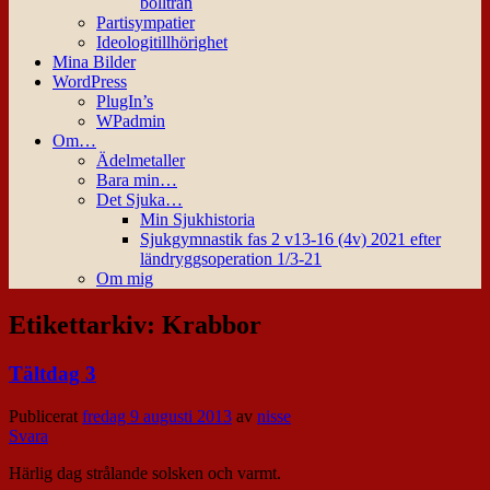
bollträn
Partisympatier
Ideologitillhörighet
Mina Bilder
WordPress
PlugIn’s
WPadmin
Om…
Ädelmetaller
Bara min…
Det Sjuka…
Min Sjukhistoria
Sjukgymnastik fas 2 v13-16 (4v) 2021 efter
ländryggsoperation 1/3-21
Om mig
Etikettarkiv:
Krabbor
Tältdag 3
Publicerat
fredag 9 augusti 2013
av
nisse
Svara
Härlig dag strålande solsken och varmt.