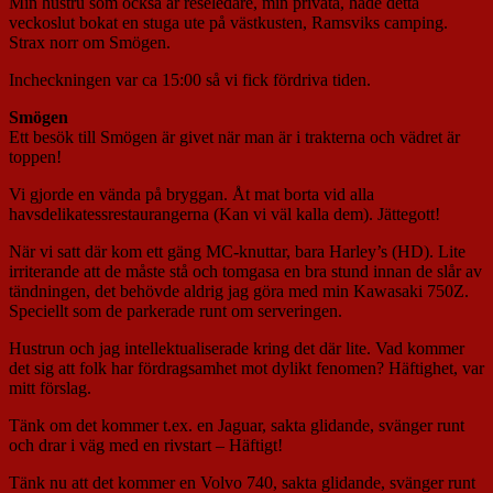
Min hustru som också är reseledare, min privata, hade detta
veckoslut bokat en stuga ute på västkusten, Ramsviks camping.
Strax norr om Smögen.
Incheckningen var ca 15:00 så vi fick fördriva tiden.
Smögen
Ett besök till Smögen är givet när man är i trakterna och vädret är
toppen!
Vi gjorde en vända på bryggan. Åt mat borta vid alla
havsdelikatessrestaurangerna (Kan vi väl kalla dem). Jättegott!
När vi satt där kom ett gäng MC-knuttar, bara Harley’s (HD). Lite
irriterande att de måste stå och tomgasa en bra stund innan de slår av
tändningen, det behövde aldrig jag göra med min Kawasaki 750Z.
Speciellt som de parkerade runt om serveringen.
Hustrun och jag intellektualiserade kring det där lite. Vad kommer
det sig att folk har fördragsamhet mot dylikt fenomen? Häftighet, var
mitt förslag.
Tänk om det kommer t.ex. en Jaguar, sakta glidande, svänger runt
och drar i väg med en rivstart – Häftigt!
Tänk nu att det kommer en Volvo 740, sakta glidande, svänger runt