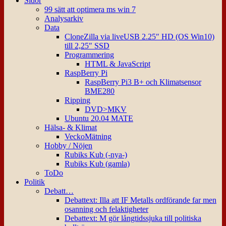
Sidor
99 sätt att optimera ms win 7
Analysarkiv
Data
CloneZilla via liveUSB 2.25″ HD (OS Win10)
till 2,25″ SSD
Programmering
HTML & JavaScript
RaspBerry Pi
RaspBerry Pi3 B+ och Klimatsensor
BME280
Ripping
DVD>MKV
Ubuntu 20.04 MATE
Hälsa- & Klimat
VeckoMätning
Hobby / Nöjen
Rubiks Kub (-nya-)
Rubiks Kub (gamla)
ToDo
Politik
Debatt…
Debattext: Illa att IF Metalls ordförande far men
osanning och felaktigheter
Debattext: M gör långtidssjuka till politiska