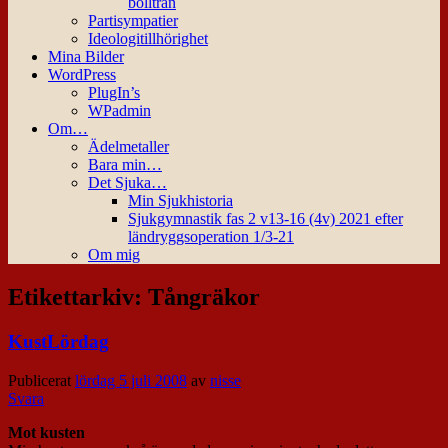
bollträn
Partisympatier
Ideologitillhörighet
Mina Bilder
WordPress
PlugIn’s
WPadmin
Om…
Ädelmetaller
Bara min…
Det Sjuka…
Min Sjukhistoria
Sjukgymnastik fas 2 v13-16 (4v) 2021 efter
ländryggsoperation 1/3-21
Om mig
Etikettarkiv:
Tångräkor
KustLördag
Publicerat
lördag 5 juli 2008
av
nisse
Svara
Mot kusten