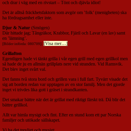
och drar i väg med en rivstart – Tönt och djävla idiot!
Det är alltså fräckhetsfaktorn som avgör om ’folk’ (menigheten) ska
ha fördragsamhet eller inte.
Djur & Natur
(Smögen)
Där hittade jag; Tångräkor, Krabbor, Fjäril och Lavar (en lav) samt
en ’lämning’.
:
[Visa mer…]
[Bilder införda: 080709]
Grillafton
Egentligen hade vi tänkt grilla i vår egen grill med egen grillkol men
så hade de ju en allmän grillplats nere vid stranden. Vid Ramsvik.
Det blev inget svårt val.
Det fanns två stora bord och grillen vara i full fart. Tyvärr visade det
sig att borden redan var upptagen av en stor familj. Men det gjorde
inget vi trivdes lika gott i gräset i strandkanten.
Det smakar bättre när det är grillat med riktigt färskt trä. Då blir det
bättre grillkol.
Allt var himla mysigt och fint. Efter en stund kom ett par Norska
familjer och utökade sällskapet.
Vi ha det trevligt och mysigt.