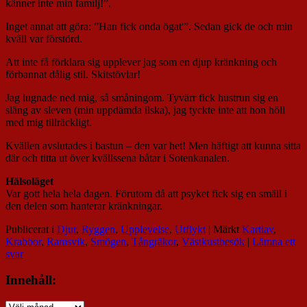
känner inte min familj!”.
Inget annat att göra: ”Han fick onda ögat'”. Sedan gick de och min
kväll var förstörd.
Att inte få förklara sig upplever jag som en djup kränkning och
förbannat dålig stil. Skitstövlar!
Jag lugnade ned mig, så småningom. Tyvärr fick hustrun sig en
släng av sleven (min uppdämda ilska), jag tyckte inte att hon höll
med mig tillräckligt.
Kvällen avslutades i bastun – den var het! Men häftigt att kunna sitta
där och titta ut över kvällssena båtar i Sotenkanalen.
Hälsoläget
Var gott hela hela dagen. Förutom då att psyket fick sig en smäll i
den delen som hanterar kränkningar.
Publicerat i
Djur
,
Ryggen
,
Upplevelse
,
Utflykt
|
Märkt
Kartlav
,
Krabbor
,
Ramsvik
,
Smögen
,
Tångräkor
,
Västkustbesök
|
Lämna ett
svar
Innehåll:
Innehåll: