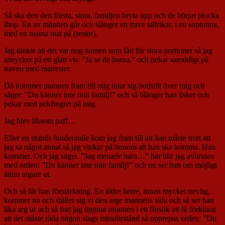
Så ska den den första, stora, familjen bryta upp och de börjar plocka
ihop. En av männen går och slänger en trave tallrikar, i en soptunna,
med en massa mat på (rester).
Jag tänkte att det var nog barnen som fått för stora portioner så jag
uttrycker på ett glatt vis: ”Ja se de barna.” och pekar samtidigt på
traven med matrester.
Då kommer mannen fram till mig lutar sig hotfullt över mig och
säger: ”Du känner inte min familj!” och så blänger han ilsket och
pekar med pekfingret på mig.
Jag blev liksom paff…
Efter en stunds funderande kom jag fram till att han måste trott att
jag sa något annat så jag vinkar på honom att han ska komma. Han
kommer. Och jag säger. ”Jag menade bara…” här blir jag avbruten
med orden: ”Du känner inte min familj!” och nu ser han om möjligt
ännu argare ut.
Och så får han förstärkning. En äldre herre, innan mycket trevlig,
kommer nu och ställer sig vi den arge mannens sida och så ser han
lika arg ut och så fort jag öppnar munnen i ett försök att få förklarat
att det måste råda någon slags missförstånd så upprepas orden: ”Du