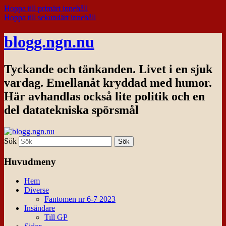
Hoppa till primärt innehåll
Hoppa till sekundärt innehåll
blogg.ngn.nu
Tyckande och tänkanden. Livet i en sjuk
vardag. Emellanåt kryddad med humor.
Här avhandlas också lite politik och en
del datatekniska spörsmål
Sök
Huvudmeny
Hem
Diverse
Fantomen nr 6-7 2023
Insändare
Till GP