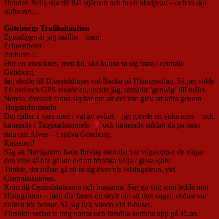
Hunden Bella ska till Blå stjärnan och ta ett blodprov – och vi ska
sköta det…
Göteborgs Trafiksituation
Egentligen är jag mållös – men;
Erfarenheter:
Problem 1:
Hur en utsocknes, med bil, ska kunna ta sig fram i centrala
Göteborg.
Jag skulle till Djursjukhuset vid Backa på Hisingssidan. Så jag valde
E6 ned och GPS visade en, tyckte jag, utmärkt ’genväg’ till målet.
Notera: överallt fanns skyltar om att det inte gick att köra genom
Tingstadstunneln.
Det gäller å vara med i val av avfart – jag gjorde en ynka miss – och
hamnade i Tingstadstunneln
och hamnade såklart då på öster
sida om Älven – i själva Göteborg.
Katastrof!
Såg att Navigatorn hade förslag men det var vägstoppar de vägar
den ville så här gällde det att försöka välja / gissa själv.
Tänkte, det måste gå att ta sig över via Hisingsbron, vid
Centralstationen.
Kom till Centralstationen och bussarna. Såg en väg som ledde mot
Hisingsbron – men där fanns en skylt om att den vägen endast var
tillåten för bussar. Så jag fick vända vid P-huset.
Försökte sedan ta mig norrut och försöka komma upp på 45:an