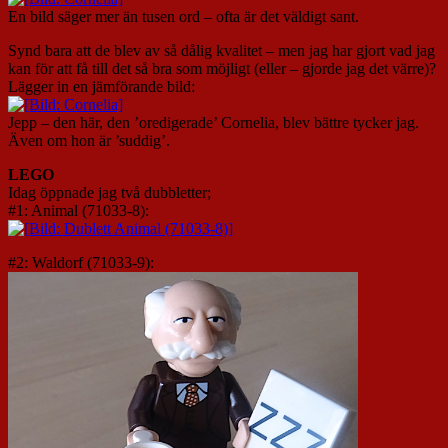
En bild säger mer än tusen ord – ofta är det väldigt sant.
Synd bara att de blev av så dålig kvalitet – men jag har gjort vad jag
kan för att få till det så bra som möjligt (eller – gjorde jag det värre)?
Lägger in en jämförande bild:
Jepp – den här, den ’oredigerade’ Cornelia, blev bättre tycker jag.
Även om hon är ’suddig’.
LEGO
Idag öppnade jag två dubbletter;
#1: Animal (71033-8):
#2: Waldorf (71033-9):