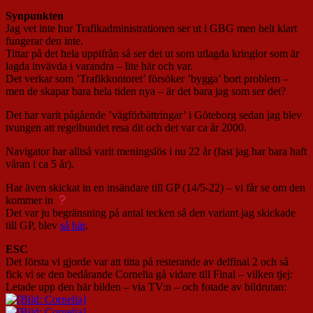
Synpunkten
Jag vet inte hur Trafikadministrationen ser ut i GBG men helt klart
fungerar den inte.
Tittar på det hela uppifrån så ser det ut som utlagda kringlor som är
lagda invävda i varandra – lite här och var.
Det verkar som ’Trafikkontoret’ försöker ’bygga’ bort problem –
men de skapar bara hela tiden nya – är det bara jag som ser det?
Det har varit pågående ’vägförbättringar’ i Göteborg sedan jag blev
tvungen att regelbundet resa dit och det var ca år 2000.
Navigator har alltså varit meningslös i nu 22 år (fast jag har bara haft
våran i ca 5 år).
Har även skickat in en insändare till GP (14/5-22) – vi får se om den
kommer in
Det var ju begränsning på antal tecken så den variant jag skickade
till GP, blev
så här
.
ESC
Det första vi gjorde var att titta på resterande av delfinal 2 och så
fick vi se den bedårande Cornelia gå vidare till Final – vilken tjej:
Letade upp den här bilden – via TV:n – och fotade av bildrutan: