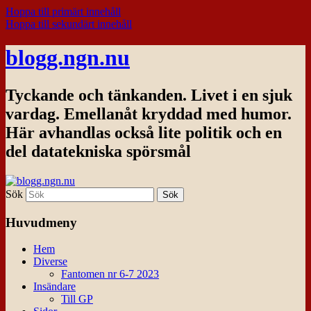
Hoppa till primärt innehåll
Hoppa till sekundärt innehåll
blogg.ngn.nu
Tyckande och tänkanden. Livet i en sjuk
vardag. Emellanåt kryddad med humor.
Här avhandlas också lite politik och en
del datatekniska spörsmål
Sök
Huvudmeny
Hem
Diverse
Fantomen nr 6-7 2023
Insändare
Till GP