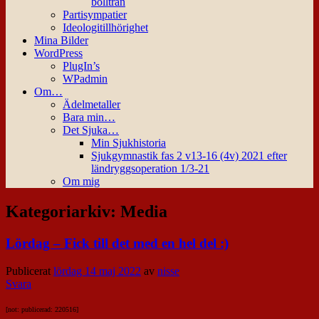
bollträn
Partisympatier
Ideologitillhörighet
Mina Bilder
WordPress
PlugIn’s
WPadmin
Om…
Ädelmetaller
Bara min…
Det Sjuka…
Min Sjukhistoria
Sjukgymnastik fas 2 v13-16 (4v) 2021 efter
ländryggsoperation 1/3-21
Om mig
Kategoriarkiv:
Media
Lördag – Fick till det med en hel del :)
Publicerat
lördag 14 maj 2022
av
nisse
Svara
[not: publicerad: 220516]