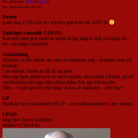
[not: publicerade:
220512
&
220513
]
[not: skriver detta den 14/5-22]
Natten
Lade mig 23:56 och sov mycket gott fram till ca 07:30
Sjukläget (sannolik COVID)
Kan inte med gott samvete påstå att jag idag är sjuk på något vis –
fel – på något covidvis!
Gräsänkling
Klockan ca 09: hände det, min fru lämnade mig – kommer hem på
torsdag.
Lite tudelat. Skönt att får rå sig själv.
Men jag hade planerat in en motsvarande tidsvistelse i Kinna, på ett
vandrarhem men pga min oklara hälsa fick jag avboka det.
Men – vi gör givetvis det bästa vi kan av stationen – eller hur?
GP
Skickade in en insändare till GP – om trafiksituationen i den staden.
LEGO
Idag blev det en dubblett;
Waldorf (71033-9):