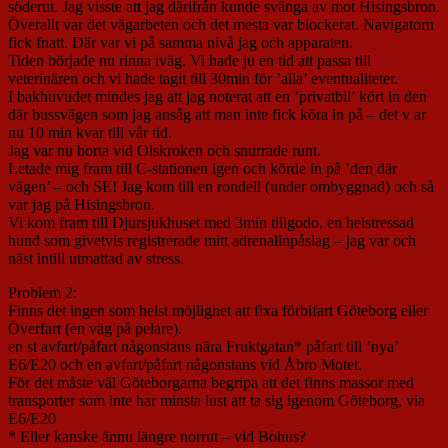
söderut. Jag visste att jag därifrån kunde svänga av mot Hisingsbron.
Överallt var det vägarbeten och det mesta var blockerat. Navigatorn
fick fnatt. Där var vi på samma nivå jag och apparaten.
Tiden började nu rinna iväg. Vi hade ju en tid att passa till
veterinären och vi hade tagit till 30min för ’alla’ eventualiteter.
I bakhuvudet mindes jag att jag noterat att en ’privatbil’ kört in den
där bussvägen som jag ansåg att man inte fick köra in på – det v ar
nu 10 min kvar till vår tid.
Jag var nu borta vid Olskroken och snurrade runt.
Letade mig fram till C-stationen igen och körde in på ’den där
vägen’ – och SE! Jag kom till en rondell (under ombyggnad) och så
var jag på Hisingsbron.
Vi kom fram till Djursjukhuset med 3min tillgodo, en helstressad
hund som givetvis registrerade mitt adrenalinpåslag – jag var och
näst intill utmattad av stress.
Problem 2:
Finns det ingen som helst möjlighet att fixa förbifart Göteborg eller
Överfart (en väg på pelare).
en st avfart/påfart någonstans nära Fruktgatan* påfart till ’nya’
E6/E20 och en avfart/påfart någonstans vid Åbro Motet.
För det måste väl Göteborgarna begripa att det finns massor med
transporter som inte har minsta lust att ta sig igenom Göteborg, via
E6/E20
* Eller kanske ännu längre norrut – vid Bohus?