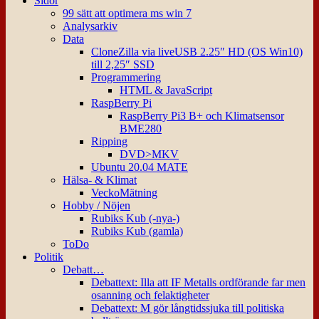
Sidor
99 sätt att optimera ms win 7
Analysarkiv
Data
CloneZilla via liveUSB 2.25″ HD (OS Win10)
till 2,25″ SSD
Programmering
HTML & JavaScript
RaspBerry Pi
RaspBerry Pi3 B+ och Klimatsensor
BME280
Ripping
DVD>MKV
Ubuntu 20.04 MATE
Hälsa- & Klimat
VeckoMätning
Hobby / Nöjen
Rubiks Kub (-nya-)
Rubiks Kub (gamla)
ToDo
Politik
Debatt…
Debattext: Illa att IF Metalls ordförande far men
osanning och felaktigheter
Debattext: M gör långtidssjuka till politiska