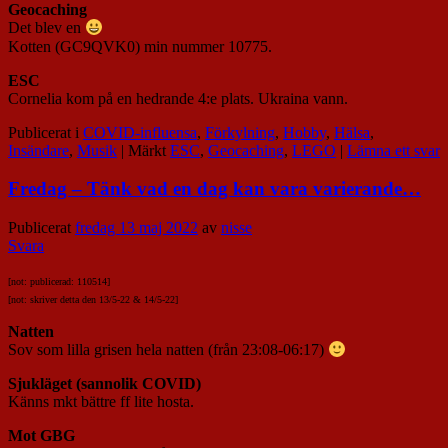
Geocaching
Det blev en
Kotten (GC9QVK0) min nummer
10775.
ESC
Cornelia kom på en hedrande 4:e plats. Ukraina vann.
Publicerat i
COVID-influensa
,
Förkylning
,
Hobby
,
Hälsa
,
Insändare
,
Musik
|
Märkt
ESC
,
Geocaching
,
LEGO
|
Lämna ett svar
Fredag – Tänk vad en dag kan vara varierande…
Publicerat
fredag 13 maj 2022
av
nisse
Svara
[not: publicerad: 110514]
[not: skriver detta den 13/5-22 & 14/5-22]
Natten
Sov som lilla grisen hela natten (från 23:08-06:17)
Sjukläget (sannolik COVID)
Känns mkt bättre ff lite hosta.
Mot GBG