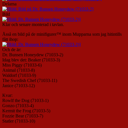
Delarna
Bild
Klar och senare monterad i tavlan.
Åsså en bild på de minifigurer™ inom Mupparna som jag hitintills
fått ihop:
Och de är:
Dr. Bunsen Honeydew (71033-2)
Idag blev det: Beaker (71033-3)
Miss Piggy (71033-6)
Animal (71033-8)
Waldorf (71033-9)
The Swedish Chef (71033-11)
Janice (71033-12)
Kvar:
Rowlf the Dog (71033-1)
Gonzo (71033-4)
Kermit the Frog (71033-5)
Fozzie Bear (71033-7)
Statler (71033-10)