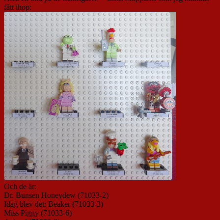
fått ihop:
Och de är:
Dr. Bunsen Honeydew (71033-2)
Idag blev det: Beaker (71033-3)
Miss Piggy (71033-6)