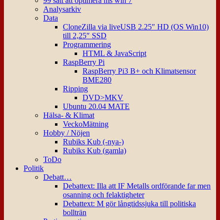
99 sätt att optimera ms win 7
Analysarkiv
Data
CloneZilla via liveUSB 2.25″ HD (OS Win10)
till 2,25″ SSD
Programmering
HTML & JavaScript
RaspBerry Pi
RaspBerry Pi3 B+ och Klimatsensor
BME280
Ripping
DVD>MKV
Ubuntu 20.04 MATE
Hälsa- & Klimat
VeckoMätning
Hobby / Nöjen
Rubiks Kub (-nya-)
Rubiks Kub (gamla)
ToDo
Politik
Debatt…
Debattext: Illa att IF Metalls ordförande far men
osanning och felaktigheter
Debattext: M gör långtidssjuka till politiska
bollträn