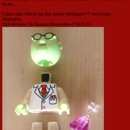
tycka…
I nästa påse hittade jag den sjunde minifigurer™ med temat
Mupparna.
Och det blev: Dr. Bunsen Honeydew (71033-2):