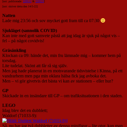
[not: publicerade:
220512
&
220513
]
[not: skriver detta den 14/5-22]
Natten
Lade mig 23:56 och sov mycket gott fram till ca 07:30
Sjukläget (sannolik COVID)
Kan inte med gott samvete påstå att jag idag är sjuk på något vis –
fel – på något covidvis!
Gräsänkling
Klockan ca 09: hände det, min fru lämnade mig – kommer hem på
torsdag.
Lite tudelat. Skönt att får rå sig själv.
Men jag hade planerat in en motsvarande tidsvistelse i Kinna, på ett
vandrarhem men pga min oklara hälsa fick jag avboka det.
Men – vi gör givetvis det bästa vi kan av stationen – eller hur?
GP
Skickade in en insändare till GP – om trafiksituationen i den staden.
LEGO
Idag blev det en dubblett;
Waldorf (71033-9):
Så, nu har jag två dubbletter av denna minifigur – lite otur, kan man