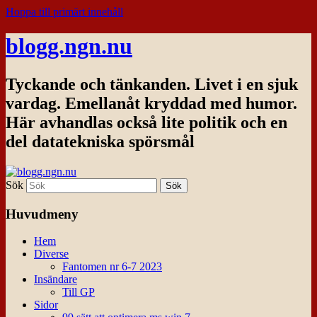
Hoppa till primärt innehåll
blogg.ngn.nu
Tyckande och tänkanden. Livet i en sjuk
vardag. Emellanåt kryddad med humor.
Här avhandlas också lite politik och en
del datatekniska spörsmål
Sök
Huvudmeny
Hem
Diverse
Fantomen nr 6-7 2023
Insändare
Till GP
Sidor