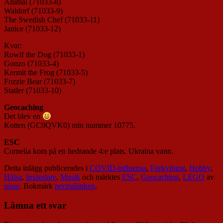
Animal (71033-8)
Waldorf (71033-9)
The Swedish Chef (71033-11)
Janice (71033-12)
Kvar:
Rowlf the Dog (71033-1)
Gonzo (71033-4)
Kermit the Frog (71033-5)
Fozzie Bear (71033-7)
Statler (71033-10)
Geocaching
Det blev en
Kotten (GC9QVK0) min nummer
10775.
ESC
Cornelia kom på en hedrande 4:e plats. Ukraina vann.
Detta inlägg publicerades i
COVID-influensa
,
Förkylning
,
Hobby
,
Hälsa
,
Insändare
,
Musik
och märktes
ESC
,
Geocaching
,
LEGO
av
nisse
. Bokmärk
permalänken
.
Lämna ett svar