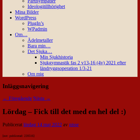
Partisympatier
Ideologitillhörighet
Mina Bilder
WordPress
PlugIn’s
WPadmin
Om…
Ädelmetaller
Bara min…
Det Sjuka…
Min Sjukhistoria
Sjukgymnastik fas 2 v13-16 (4v) 2021 efter
ländryggsoperation 1/3-21
Om mig
Inläggsnavigering
←
Föregående
Nästa
→
Lördag – Fick till det med en hel del :)
Publicerat
lördag 14 maj 2022
av
nisse
[not: publicerad: 220516]