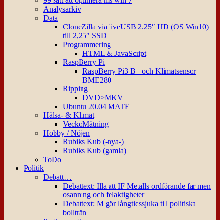
99 sätt att optimera ms win 7
Analysarkiv
Data
CloneZilla via liveUSB 2.25″ HD (OS Win10)
till 2,25″ SSD
Programmering
HTML & JavaScript
RaspBerry Pi
RaspBerry Pi3 B+ och Klimatsensor
BME280
Ripping
DVD>MKV
Ubuntu 20.04 MATE
Hälsa- & Klimat
VeckoMätning
Hobby / Nöjen
Rubiks Kub (-nya-)
Rubiks Kub (gamla)
ToDo
Politik
Debatt…
Debattext: Illa att IF Metalls ordförande far men
osanning och felaktigheter
Debattext: M gör långtidssjuka till politiska
bollträn