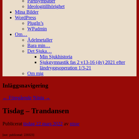
Partisympatier
Ideologitillhörighet
Mina Bilder
WordPress
PlugIn’s
WPadmin
Om…
Ädelmetaller
Bara min…
Det Sjuka…
Min Sjukhistoria
Sjukgymnastik fas 2 v13-16 (4v) 2021 efter
ländryggsoperation 1/3-21
Om mig
Inläggsnavigering
←
Föregående
Nästa
→
Tisdag – Trandansen
Publicerat
tisdag 22 mars 2022
av
nisse
[not: publicerad: 220323]