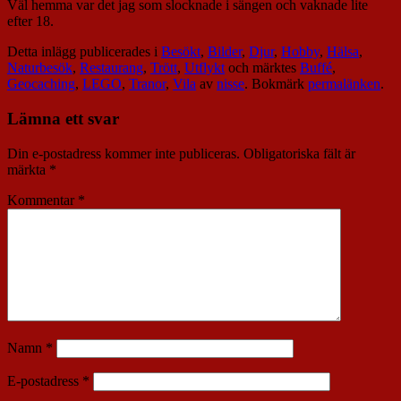
Väl hemma var det jag som slocknade i sängen och vaknade lite
efter 18.
Detta inlägg publicerades i
Besökt
,
Bilder
,
Djur
,
Hobby
,
Hälsa
,
Naturbesök
,
Restaurang
,
Trött
,
Utflykt
och märktes
Buffé
,
Geocaching
,
LEGO
,
Tranor
,
Vila
av
nisse
. Bokmärk
permalänken
.
Lämna ett svar
Din e-postadress kommer inte publiceras.
Obligatoriska fält är
märkta
*
Kommentar
*
Namn
*
E-postadress
*