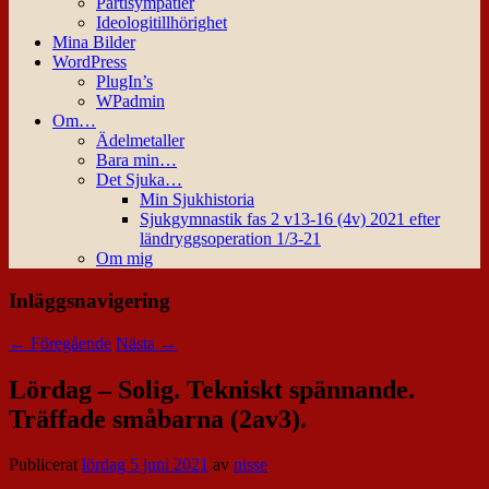
Partisympatier
Ideologitillhörighet
Mina Bilder
WordPress
PlugIn’s
WPadmin
Om…
Ädelmetaller
Bara min…
Det Sjuka…
Min Sjukhistoria
Sjukgymnastik fas 2 v13-16 (4v) 2021 efter
ländryggsoperation 1/3-21
Om mig
Inläggsnavigering
←
Föregående
Nästa
→
Lördag – Solig. Tekniskt spännande.
Träffade småbarna (2av3).
Publicerat
lördag 5 juni 2021
av
nisse