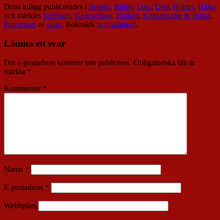
Detta inlägg publicerades i
Besökt
,
Bilder
,
Data
,
Djur
,
Hobby
,
Hälsa
och märktes
barnbarn
,
Geocaching
,
Holken
,
Klimatstudie & Hälsa
,
Promenad
av
nisse
. Bokmärk
permalänken
.
Lämna ett svar
Din e-postadress kommer inte publiceras.
Obligatoriska fält är
märkta
*
Kommentar
*
Namn
*
E-postadress
*
Webbplats