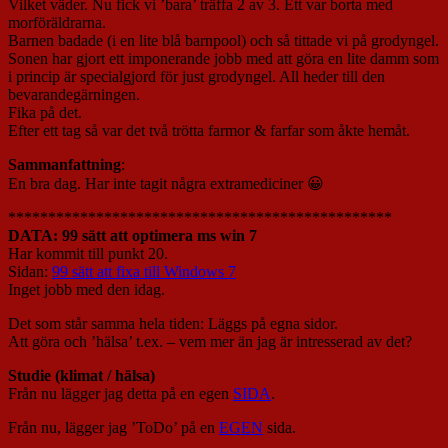
Vilket väder. Nu fick vi ’bara’ träffa 2 av 3. Ett var borta med
morföräldrarna.
Barnen badade (i en lite blå barnpool) och så tittade vi på grodyngel.
Sonen har gjort ett imponerande jobb med att göra en lite damm som
i princip är specialgjord för just grodyngel. All heder till den
bevarandegärningen.
Fika på det.
Efter ett tag så var det två trötta farmor & farfar som åkte hemåt.
Sammanfattning
:
En bra dag. Har inte tagit några extramediciner 😀
************************************************
DATA: 99 sätt att optimera ms win 7
Har kommit till punkt 20.
Sidan:
99 sätt att fixa till Windows 7
Inget jobb med den idag.
Det som står samma hela tiden: Läggs på egna sidor.
Att göra och ’hälsa’ t.ex. – vem mer än jag är intresserad av det?
Studie (klimat / hälsa)
Från nu lägger jag detta på en egen
SIDA
.
Från nu, lägger jag ’ToDo’ på en
EGEN
sida.