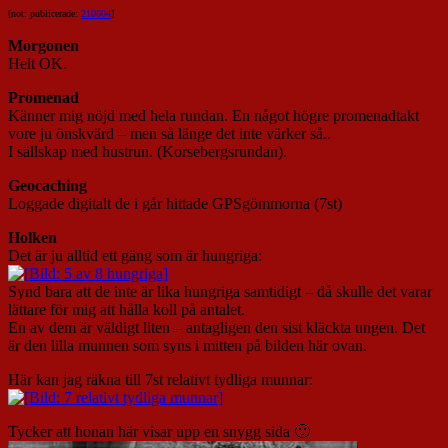
[not: publicerade:
210604
]
Morgonen
Helt OK.
Promenad
Känner mig nöjd med hela rundan. En något högre promenadtakt
vore ju önskvärd – men så länge det inte värker så..
I sällskap med hustrun. (Korsebergsrundan).
Geocaching
Loggade digitalt de i går hittade GPSgömmorna (7st)
Holken
Det är ju alltid ett gäng som är hungriga:
Synd bara att de inte är lika hungriga samtidigt – då skulle det varar
lättare för mig att hålla koll på antalet.
En av dem är väldigt liten – antagligen den sist kläckta ungen. Det
är den lilla munnen som syns i mitten på bilden här ovan.
Här kan jag räkna till 7st relativt tydliga munnar:
Tycker att honan här visar upp en snygg sida 🙂