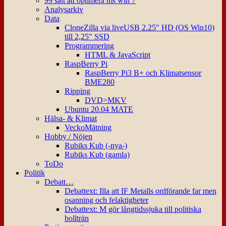
99 sätt att optimera ms win 7
Analysarkiv
Data
CloneZilla via liveUSB 2.25″ HD (OS Win10)
till 2,25″ SSD
Programmering
HTML & JavaScript
RaspBerry Pi
RaspBerry Pi3 B+ och Klimatsensor
BME280
Ripping
DVD>MKV
Ubuntu 20.04 MATE
Hälsa- & Klimat
VeckoMätning
Hobby / Nöjen
Rubiks Kub (-nya-)
Rubiks Kub (gamla)
ToDo
Politik
Debatt…
Debattext: Illa att IF Metalls ordförande far men
osanning och felaktigheter
Debattext: M gör långtidssjuka till politiska
bollträn