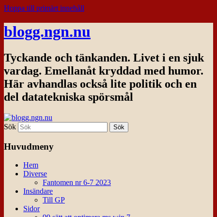
Hoppa till primärt innehåll
blogg.ngn.nu
Tyckande och tänkanden. Livet i en sjuk
vardag. Emellanåt kryddad med humor.
Här avhandlas också lite politik och en
del datatekniska spörsmål
Sök
Huvudmeny
Hem
Diverse
Fantomen nr 6-7 2023
Insändare
Till GP
Sidor