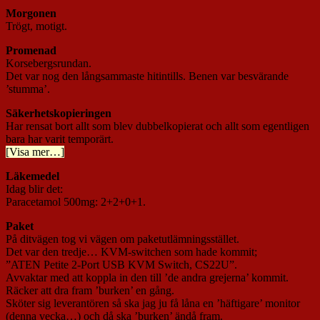
Morgonen
Trögt, motigt.
Promenad
Korsebergsrundan.
Det var nog den långsammaste hitintills. Benen var besvärande
’stumma’.
Säkerhetskopieringen
Har rensat bort allt som blev dubbelkopierat och allt som egentligen
bara har varit temporärt.
[Visa mer…]
Läkemedel
Idag blir det:
Paracetamol 500mg: 2+2+0+1.
Paket
På ditvägen tog vi vägen om paketutlämningsstället.
Det var den tredje… KVM-switchen som hade kommit;
”ATEN Petite 2-Port USB KVM Switch, CS22U”.
Avvaktar med att koppla in den till ’de andra grejerna’ kommit.
Räcker att dra fram ’burken’ en gång.
Sköter sig leverantören så ska jag ju få låna en ’häftigare’ monitor
(denna vecka…) och då ska ’burken’ ändå fram.