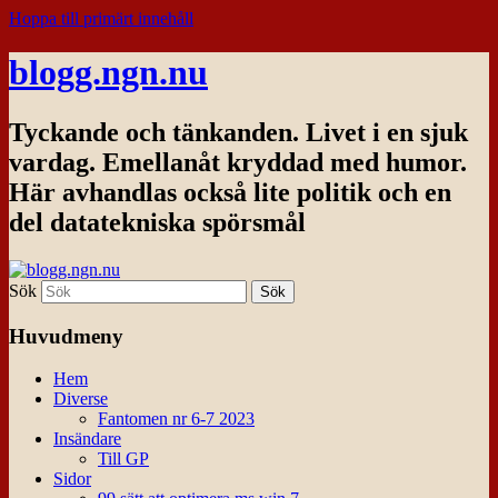
Hoppa till primärt innehåll
blogg.ngn.nu
Tyckande och tänkanden. Livet i en sjuk
vardag. Emellanåt kryddad med humor.
Här avhandlas också lite politik och en
del datatekniska spörsmål
Sök
Huvudmeny
Hem
Diverse
Fantomen nr 6-7 2023
Insändare
Till GP
Sidor