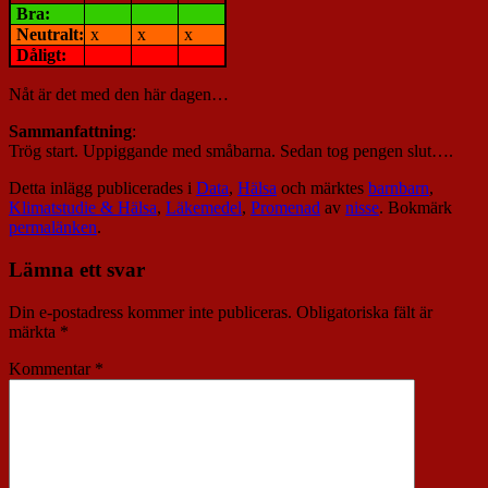
Bra:
Neutralt:
x
x
x
Dåligt:
Nåt är det med den här dagen…
Sammanfattning
:
Trög start. Uppiggande med småbarna. Sedan tog pengen slut….
Detta inlägg publicerades i
Data
,
Hälsa
och märktes
barnbarn
,
Klimatstudie & Hälsa
,
Läkemedel
,
Promenad
av
nisse
. Bokmärk
permalänken
.
Lämna ett svar
Din e-postadress kommer inte publiceras.
Obligatoriska fält är
märkta
*
Kommentar
*