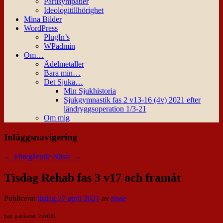
Partisympatier
Ideologitillhörighet
Mina Bilder
WordPress
PlugIn’s
WPadmin
Om…
Ädelmetaller
Bara min…
Det Sjuka…
Min Sjukhistoria
Sjukgymnastik fas 2 v13-16 (4v) 2021 efter
ländryggsoperation 1/3-21
Om mig
Inläggsnavigering
←
Föregående
Nästa
→
Tisdag Rehab fas 3 v17 och framåt
Publicerat
tisdag 27 april 2021
av
nisse
[not: publicerad: 210429]