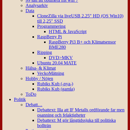
99 sätt att optimera ms win 7
Analysarkiv
Data
CloneZilla via liveUSB 2.25″ HD (OS Win10)
till 2,25″ SSD
Programmering
HTML & JavaScript
RaspBerry Pi
RaspBerry Pi3 B+ och Klimatsensor
BME280
Ripping
DVD>MKV
Ubuntu 20.04 MATE
Hälsa- & Klimat
VeckoMätning
Hobby / Nöjen
Rubiks Kub (-nya-)
Rubiks Kub (gamla)
ToDo
Politik
Debatt…
Debattext: Illa att IF Metalls ordförande far men
osanning och felaktigheter
Debattext: M gör långtidssjuka till politiska
bollträn