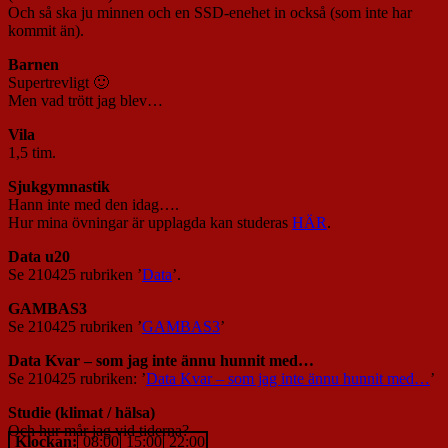
Och så ska ju minnen och en SSD-enehet in också (som inte har
kommit än).
Barnen
Supertrevligt 🙂
Men vad trött jag blev…
Vila
1,5 tim.
Sjukgymnastik
Hann inte med den idag….
Hur mina övningar är upplagda kan studeras
HÄR
.
Data u20
Se 210425 rubriken ’
Data
’.
GAMBAS3
Se 210425 rubriken ’
GAMBAS3
’
Data Kvar – som jag inte ännu hunnit med…
Se 210425 rubriken: ’
Data Kvar – som jag inte ännu hunnit med…
’
Studie (klimat / hälsa)
Och hur mår jag vid tiderna?
Klockan:
08:00
15:00
22:00