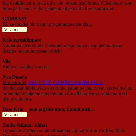
Jag kvalificerar mig då till en sk utmaningsGömma (Challenge) som
finns på Öland. Vi har planerat att åka tid till sensommaren.
GAMBAS3
Får se om det blir något programmerande idag.
[Visa mer…]
Robotgräsklippare
Väntar på att en butik / leverantör ska höra av sig med närmare
detaljer om ett intressant objekt.
Vila
Bidde en väldigt kort en.
Nya Datorn
Moderkortet
:
ASUS TUF GAMING B460M-PLUS
.
Att det står där betyder att det ska påminna mig om att skriva ned en
ordentligt detaljerad specifikation om all hårdvara i samband med
den nya datorn.
Data Kvar – som jag inte ännu hunnit med…
[Visa mer…]
Studie (klimat / hälsa)
Upptäckte att flera av de klimatdata jag har fört in var från 2020…
Det ska vara rättat nu – hoppas jag…