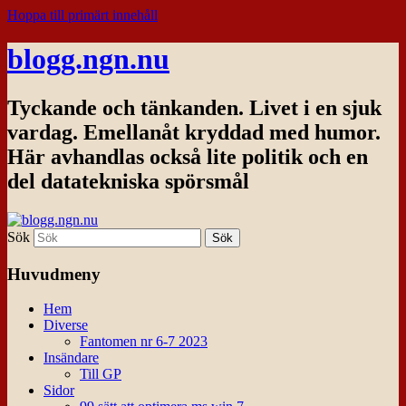
Hoppa till primärt innehåll
blogg.ngn.nu
Tyckande och tänkanden. Livet i en sjuk
vardag. Emellanåt kryddad med humor.
Här avhandlas också lite politik och en
del datatekniska spörsmål
Sök
Huvudmeny
Hem
Diverse
Fantomen nr 6-7 2023
Insändare
Till GP
Sidor