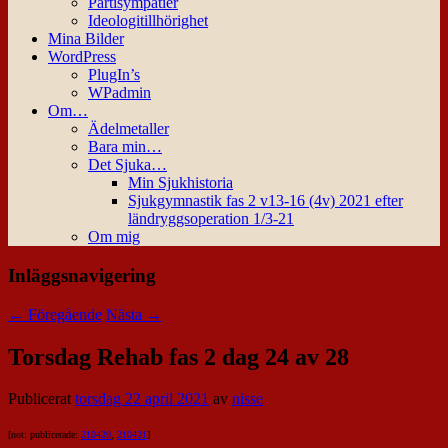
Partisympatier
Ideologitillhörighet
Mina Bilder
WordPress
PlugIn’s
WPadmin
Om…
Ädelmetaller
Bara min…
Det Sjuka…
Min Sjukhistoria
Sjukgymnastik fas 2 v13-16 (4v) 2021 efter
ländryggsoperation 1/3-21
Om mig
Inläggsnavigering
←
Föregående
Nästa
→
Torsdag Rehab fas 2 dag 24 av 28
Publicerat
torsdag 22 april 2021
av
nisse
[not: publicerade:
210420
,
210421
]