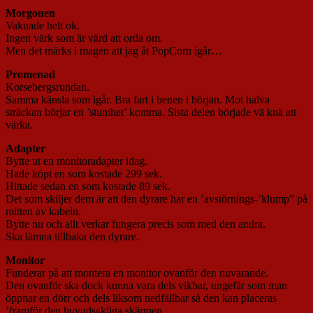
Morgonen
Vaknade helt ok.
Ingen värk som är värd att orda om.
Men det märks i magen att jag åt PopCorn igår…
Promenad
Korsebergsrundan.
Samma känsla som igår. Bra fart i benen i början. Mot halva
sträckan börjar en ’stumhet’ komma. Sista delen började vä knä att
värka.
Adapter
Bytte ut en monitoradapter idag.
Hade köpt en som kostade 299 sek.
Hittade sedan en som kostade 89 sek.
Det som skiljer dem är att den dyrare har en ’avstörnings-’klump” på
mitten av kabeln.
Bytte nu och allt verkar fungera precis som med den andra.
Ska lämna tillbaka den dyrare.
Monitor
Funderar på att montera en monitor ovanför den nuvarande.
Den ovanför ska dock kunna vara dels vikbar, ungefär som man
öppnar en dörr och dels liksom nedfällbar så den kan placeras
’framför den huvudsakliga skärmen.