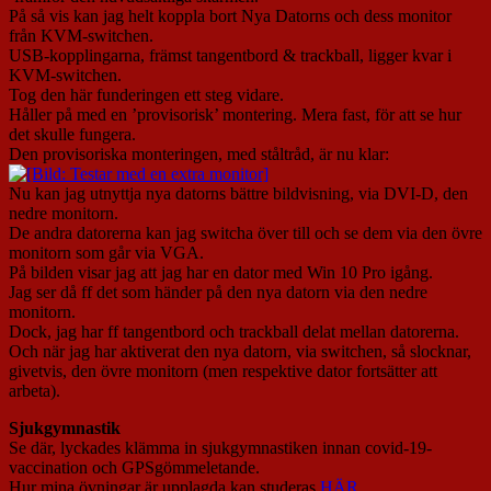
På så vis kan jag helt koppla bort Nya Datorns och dess monitor
från KVM-switchen.
USB-kopplingarna, främst tangentbord & trackball, ligger kvar i
KVM-switchen.
Tog den här funderingen ett steg vidare.
Håller på med en ’provisorisk’ montering. Mera fast, för att se hur
det skulle fungera.
Den provisoriska monteringen, med ståltråd, är nu klar:
Nu kan jag utnyttja nya datorns bättre bildvisning, via DVI-D, den
nedre monitorn.
De andra datorerna kan jag switcha över till och se dem via den övre
monitorn som går via VGA.
På bilden visar jag att jag har en dator med Win 10 Pro igång.
Jag ser då ff det som händer på den nya datorn via den nedre
monitorn.
Dock, jag har ff tangentbord och trackball delat mellan datorerna.
Och när jag har aktiverat den nya datorn, via switchen, så slocknar,
givetvis, den övre monitorn (men respektive dator fortsätter att
arbeta).
Sjukgymnastik
Se där, lyckades klämma in sjukgymnastiken innan covid-19-
vaccination och GPSgömmeletande.
Hur mina övningar är upplagda kan studeras
HÄR
.