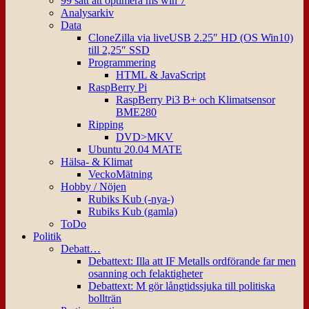
99 sätt att optimera ms win 7
Analysarkiv
Data
CloneZilla via liveUSB 2.25″ HD (OS Win10)
till 2,25″ SSD
Programmering
HTML & JavaScript
RaspBerry Pi
RaspBerry Pi3 B+ och Klimatsensor
BME280
Ripping
DVD>MKV
Ubuntu 20.04 MATE
Hälsa- & Klimat
VeckoMätning
Hobby / Nöjen
Rubiks Kub (-nya-)
Rubiks Kub (gamla)
ToDo
Politik
Debatt…
Debattext: Illa att IF Metalls ordförande far men
osanning och felaktigheter
Debattext: M gör långtidssjuka till politiska
bollträn