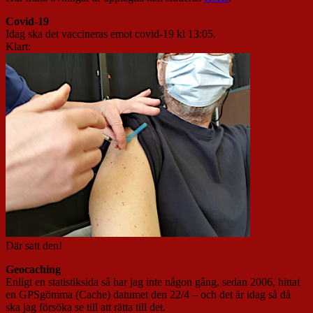
Covid-19
Idag ska det vaccineras emot covid-19 kl 13:05.
Klart:
Där satt den!
Geocaching
Enligt en statistiksida så har jag inte någon gång, sedan 2006, hittat
en GPSgömma (Cache) datumet den 22/4 – och det är idag så då
ska jag försöka se till att rätta till det.