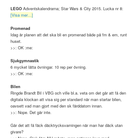
LEGO
Adventskalendrarna; Star Wars & City 2015. Lucka nr 8:
[Visa mer…]
Promenad
Idag är planen att det ska bli en promenad både på fm & em, runt
huset.
>>: OK :me:
Sjukgymnastik
6 mycket lätta övningar. 10 rep per övning.
>>: OK :me:
Bilen
Ringde Brandt Bil i VBG och ville bl.a. veta om det går att få den
digitala klockan att visa sig per standard när man startar bilen,
oavsett vad man gjort med den sk färddatorn innan.
>>: Nope. Det går inte.
Går det att få fäck däcktrycksvarningen när man har däck utan
givare?