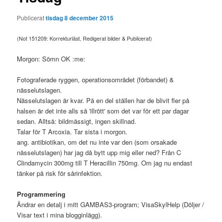
Publicerat
tisdag 8 december 2015
(Not 151209: Korrekturläst, Redigerat bilder & Publicerat)
Morgon: Sömn OK :me:
Fotograferade ryggen, operationsområdet (förbandet) &
nässelutslagen.
Nässelutslagen är kvar. På en del ställen har de blivit fler på
halsen är det inte alls så 'illrött' som det var för ett par dagar
sedan. Alltså: bildmässigt, ingen skillnad.
Talar för T Arcoxia. Tar sista i morgon.
ang. antibiotikan, om det nu inte var den (som orsakade
nässelutslagen) har jag då bytt upp mig eller ned? Från C
Clindamycin 300mg till T Heracillin 750mg. Om jag nu endast
tänker på risk för sårinfektion.
Programmering
Ändrar en detalj i mitt GAMBAS3-program; VisaSkylHelp (Döljer /
Visar text i mina blogginlägg).