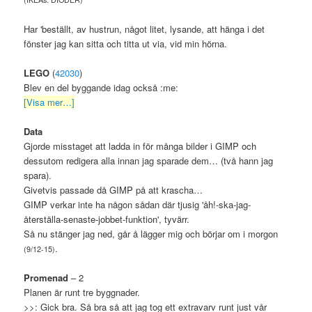
Har 'beställt, av hustrun, något litet, lysande, att hänga i det
fönster jag kan sitta och titta ut via, vid min hörna.
LEGO
(
42030
)
Blev en del byggande idag också :me:
[Visa mer…]
Data
Gjorde misstaget att ladda in för många bilder i GIMP och
dessutom redigera alla innan jag sparade dem… (två hann jag
spara).
Givetvis passade då GIMP på att krascha…
GIMP verkar inte ha någon sådan där tjusig 'åh!-ska-jag-
återställa-senaste-jobbet-funktion', tyvärr.
Så nu stänger jag ned, går å lägger mig och börjar om i morgon
.
(9/12-15)
Promenad
– 2
Planen är runt tre byggnader.
>>: Gick bra. Så bra så att jag tog ett extravarv runt just vår