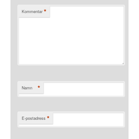
*
Kommentar
*
Namn
*
E-postadress