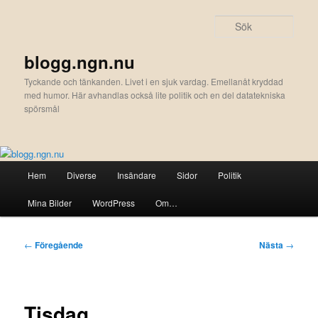
Hoppa
till
Sök
primärt
innehåll
blogg.ngn.nu
Tyckande och tänkanden. Livet i en sjuk vardag. Emellanåt kryddad
med humor. Här avhandlas också lite politik och en del datatekniska
spörsmål
Huvudmeny
Hem
Diverse
Insändare
Sidor
Politik
Mina Bilder
WordPress
Om…
Inläggsnavigering
←
Föregående
Nästa
→
Tisdag