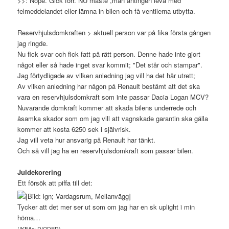
>>: Nope. Gick förr. NU måste ,man antingen leva med
felmeddelandet eller lämna in bilen och få ventilerna utbytta.
Reservhjulsdomkraften > aktuell person var på fika första gången
jag ringde.
Nu fick svar och fick fatt på rätt person. Denne hade inte gjort
något eller så hade inget svar kommit; "Det står och stampar".
Jag förtydligade av vilken anledning jag vill ha det här utrett;
Av vilken anledning har någon på Renault bestämt att det ska
vara en reservhjulsdomkraft som inte passar Dacia Logan MCV?
Nuvarande domkraft kommer att skada bilens underrede och
åsamka skador som om jag vill att vagnskade garantin ska gälla
kommer att kosta 6250 sek i självrisk.
Jag vill veta hur ansvarig på Renault har tänkt.
Och så vill jag ha en reservhjulsdomkraft som passar bilen.
Juldekorering
Ett försök att piffa till det:
Tycker att det mer ser ut som om jag har en sk uplight i min
hörna…
(IKEAs: DIODER)