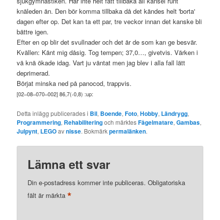
sjukgymnastiken. Har inte helt fått tillbaka all känsel runt
knäleden än. Den bör komma tillbaka då det kändes helt 'borta'
dagen efter op. Det kan ta ett par, tre veckor innan det kanske bli
bättre igen.
Efter en op blir det svullnader och det är de som kan ge besvär.
Kvällen: Känt mig dåsig. Tog tempen; 37,0…, givetvis. Värken i
vä knä ökade idag. Vart ju väntat men jag blev i alla fall lätt
deprimerad.
Börjat minska ned på panocod, trappvis.
[
02
–
08
–
070
–
002
] 86,7(-0,8) :up:
Detta inlägg publicerades i
Bil
,
Boende
,
Foto
,
Hobby
,
Ländrygg
,
Programmering
,
Rehabilitering
och märktes
Fågelmatare
,
Gambas
,
Julpynt
,
LEGO
av
nisse
. Bokmärk
permalänken
.
Lämna ett svar
Din e-postadress kommer inte publiceras.
Obligatoriska
*
fält är märkta