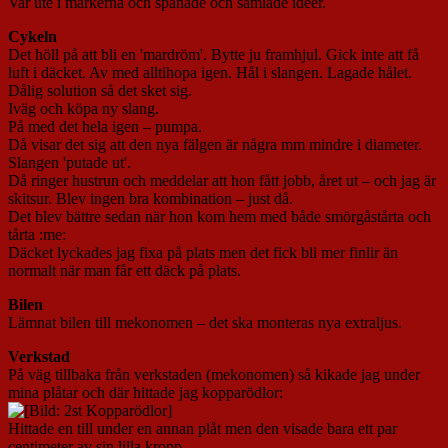
Var ute i markerna och spanade och samlade ideer.
Cykeln
Det höll på att bli en 'mardröm'. Bytte ju framhjul. Gick inte att få
luft i däcket. Av med alltihopa igen. Hål i slangen. Lagade hålet.
Dålig solution så det sket sig.
Iväg och köpa ny slang.
På med det hela igen – pumpa.
Då visar det sig att den nya fälgen är några mm mindre i diameter.
Slangen 'putade ut'.
Då ringer hustrun och meddelar att hon fått jobb, året ut – och jag är
skitsur. Blev ingen bra kombination – just då.
Det blev bättre sedan när hon kom hem med både smörgåstårta och
tårta :me:
Däcket lyckades jag fixa på plats men det fick bli mer finlir än
normalt när man får ett däck på plats.
Bilen
Lämnat bilen till mekonomen – det ska monteras nya extraljus.
Verkstad
På väg tillbaka från verkstaden (mekonomen) så kikade jag under
mina plåtar och där hittade jag kopparödlor:
Hittade en till under en annan plåt men den visade bara ett par
centimeter av sin lilla kropp.