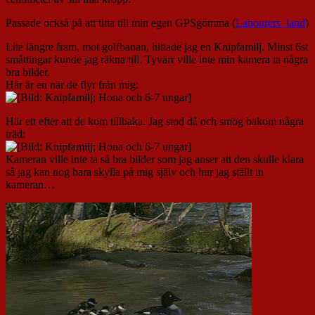
Passade också på att titta till min egen GPSgömma (
Labourers_land
)
Lite längre fram, mot golfbanan, hittade jag en Knipfamilj. Minst 6st
småttingar kunde jag räkna till. Tyvärr ville inte min kamera ta några
bra bilder.
Här är en när de flyr från mig:
Här ett efter att de kom tillbaka. Jag stod då och smög bakom några
träd:
Kameran ville inte ta så bra bilder som jag anser att den skulle klara
så jag kan nog bara skylla på mig själv och hur jag ställt in
kameran…