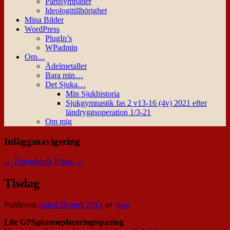
Partisympatier
Ideologitillhörighet
Mina Bilder
WordPress
PlugIn’s
WPadmin
Om…
Ädelmetaller
Bara min…
Det Sjuka…
Min Sjukhistoria
Sjukgymnastik fas 2 v13-16 (4v) 2021 efter
ländryggsoperation 1/3-21
Om mig
Inläggsnavigering
←
Föregående
Nästa
→
Tisdag
Publicerat
tisdag 29 april 2014
av
nisse
Lite GPSgömmeplaceringsspaning