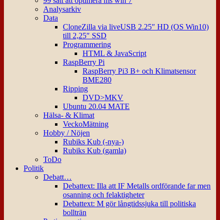
99 sätt att optimera ms win 7
Analysarkiv
Data
CloneZilla via liveUSB 2.25″ HD (OS Win10)
till 2,25″ SSD
Programmering
HTML & JavaScript
RaspBerry Pi
RaspBerry Pi3 B+ och Klimatsensor
BME280
Ripping
DVD>MKV
Ubuntu 20.04 MATE
Hälsa- & Klimat
VeckoMätning
Hobby / Nöjen
Rubiks Kub (-nya-)
Rubiks Kub (gamla)
ToDo
Politik
Debatt…
Debattext: Illa att IF Metalls ordförande far men
osanning och felaktigheter
Debattext: M gör långtidssjuka till politiska
bollträn