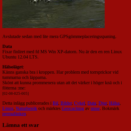
Avslutade sedan med lite mera GPSgömmeplaceringsspaning.
Data
Fixar finliret med fd MS Win XP-datorn. Nu är den en ren Linux
Ubuntu 12.04 LTS.
Hälsoläget
:
Känns ganska bra i kroppen. Har problem med torrsprickor vid
tummarna och läpparna.
Skönt att kunna prommenera utan att det värker i höger knä och i
fötterna :me:
[02-08-025-005]
Detta inlägg publicerades i
Bil
,
Bilder
,
Cykel
,
Data
,
Djur
,
Hälsa
,
Linux
,
Naturbesök
och märktes
Geocaching
av
nisse
. Bokmärk
permalänken
.
Lämna ett svar