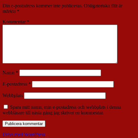
Din e-postadress kommer inte publiceras.
Obligatoriska fält är
märkta
*
Kommentar
*
Namn
*
E-postadress
*
Webbplats
Spara mitt namn, min e-postadress och webbplats i denna
webbläsare till nästa gång jag skriver en kommentar.
Drivs med WordPress