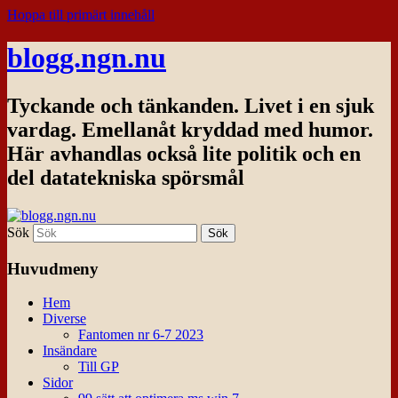
Hoppa till primärt innehåll
blogg.ngn.nu
Tyckande och tänkanden. Livet i en sjuk
vardag. Emellanåt kryddad med humor.
Här avhandlas också lite politik och en
del datatekniska spörsmål
Sök
Huvudmeny
Hem
Diverse
Fantomen nr 6-7 2023
Insändare
Till GP
Sidor