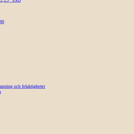
l 2,25″ SSD
80
sanning och felaktigheter
n