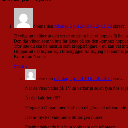
Nonna
den
måndag 5 juli 2010 kl. 20:15 20
skrev:
Trevligt att ni åker ut och ser er omkring lite, vi hoppas få lite
Den där vikten som vi inte får lägga på oss den kommer hoppande p
Tror inte du ska ha hustrun som kroppsfångare – du kan väl inte 
Hoppas att det lugnar sig i bröstryggen för dig jag har samma p
Kram från Nonna
Svara
↓
nisse
den
måndag 5 juli 2010 kl. 20:20 20
skrev:
När de visar väder på TV så verkar ju solen lysa hos er jämt
Är det kalorier i öl?!
Fångare å fångare mer śtöd’ och då gärna ett närvarande.
Det är mycket vandrande till sängen numer.
Positivt tänkande blir bara jobbigare och jobbigare.