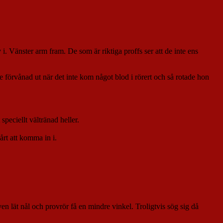
i. Vänster arm fram. De som är riktiga proffs ser att de inte ens
te förvånad ut när det inte kom något blod i rörert och så rotade hon
peciellt vältränad heller.
årt att komma in i.
en lät nål och provrör få en mindre vinkel. Troligtvis sög sig då