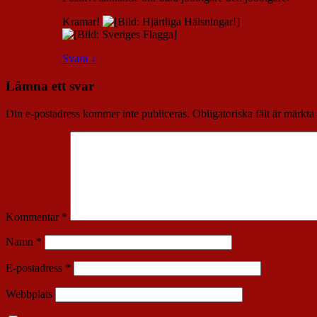
Kramar!
Svara
↓
Lämna ett svar
Din e-postadress kommer inte publiceras.
Obligatoriska fält är märkta
Kommentar
*
Namn
*
E-postadress
*
Webbplats