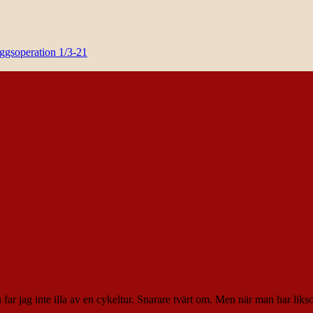
yggsoperation 1/3-21
 far jag inte illa av en cykeltur. Snarare tvärt om. Men när man har liksom