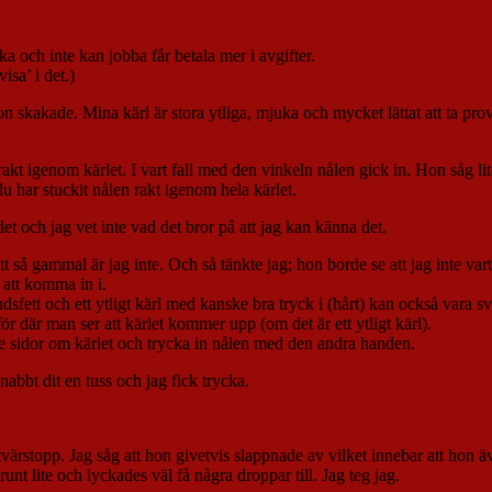
a och inte kan jobba får betala mer i avgifter.
isa’ i det.)
skakade. Mina kärl är stora ytliga, mjuka och mycket lättat att ta prov 
rakt igenom kärlet. I vart fall med den vinkeln nålen gick in. Hon såg li
du har stuckit nålen rakt igenom hela kärlet.
t och jag vet inte vad det bror på att jag kan känna det.
så gammal är jag inte. Och så tänkte jag; hon borde se att jag inte vart s
 att komma in i.
dsfett och ett ytligt kärl med kanske bra tryck i (hårt) kan också vara sv
r där man ser att kärlet kommer upp (om det är ett ytligt kärl).
sidor om kärlet och trycka in nålen med den andra handen.
nabbt dit en tuss och jag fick trycka.
ärstopp. Jag såg att hon givetvis slappnade av vilket innebar att hon äv
nt lite och lyckades väl få några droppar till. Jag teg jag.