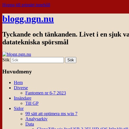
Hoppa till primärt innehåll
blogg.ngn.nu
Tyckande och tänkanden. Livet i en sjuk v
datatekniska spörsmål
Sök
Huvudmeny
Hem
Diverse
Fantomen nr 6-7 2023
Insändare
Till GP
Sidor
99 sätt att optimera ms win 7
Analysarkiv
Data