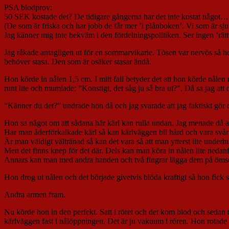
PSA blodprov:
50 SEK kostade det? De tidigare gångerna har det inte kostat något…
(De som är friska och har jobb de får mer ’i plånboken’. Vi som är sjuk
Jag känner mig inte bekväm i den fördelningspolitiken. Ser ingen ’rättv
Jag råkade antagligen ut för en sommarvikarie. Tösen var nervös så hon 
behöver stasa. Den som är osäker stasar ändå.
Hon körde in nålen 1,5 cm. I mitt fall betyder det att hon körde nålen 
runt lite och mumlade: ”Konstigt, det såg ju så bra ut?”. Då sa jag att 
”Känner du det?” undrade hon då och jag svarade att jag faktiskt gör de
Hon sa något om att sådana här kärl kan rulla undan. Jag menade då att 
Har man åderförkalkade kärl så kan kärlväggen bli hård och vara svår
Är man väldigt vältränad så kan det vara så att man ytterst lite underhu
Men det finns knep för det där. Dels kan man köra in nålen lite nedanfö
Annars kan man med andra handen och två fingrar lägga dem på ömse 
Hon drog ut nålen och det började givetvis blöda kraftigt så hon fick s
Andra armen fram.
Nu körde hon in den perfekt. Satt i röret och det kom blod och sedan tv
kärlväggen fast i nålöppningen. Det är ju vakuum i rören. Hon rotade ru