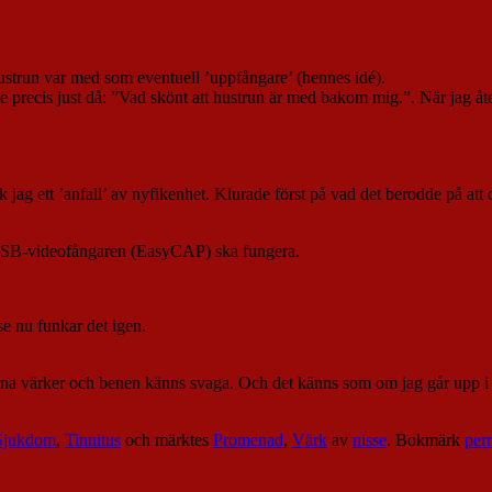
Hustrun var med som eventuell ’uppfångare’ (hennes idé).
Tänkte precis just då: ”Vad skönt att hustrun är med bakom mig.”. När jag
ck jag ett ’anfall’ av nyfikenhet. Klurade först på vad det berodde på att
t USB-videofångaren (EasyCAP) ska fungera.
e nu funkar det igen.
na värker och benen känns svaga. Och det känns som om jag går upp i v
Sjukdom
,
Tinnitus
och märktes
Promenad
,
Värk
av
nisse
. Bokmärk
per