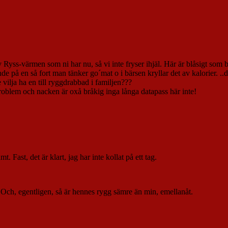
 av Ryss-värmen som ni har nu, så vi inte fryser ihjäl. Här är blåsigt som
å en så fort man tänker go´mat o i bärsen kryllar det av kalorier. ..det 
vilja ha en till ryggdrabbad i familjen???
roblem och nacken är oxå bråkig inga långa datapass här inte!
. Fast, det är klart, jag har inte kollat på ett tag.
 Och, egentligen, så är hennes rygg sämre än min, emellanåt.