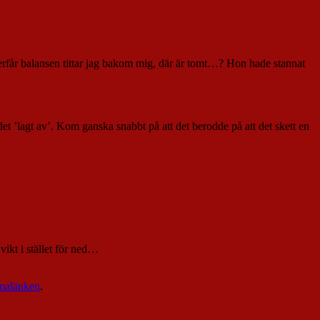
 återfår balansen tittar jag bakom mig, där är tomt…? Hon hade stannat
 det ’lagt av’. Kom ganska snabbt på att det berodde på att det skett en
ikt i stället för ned…
malänken
.