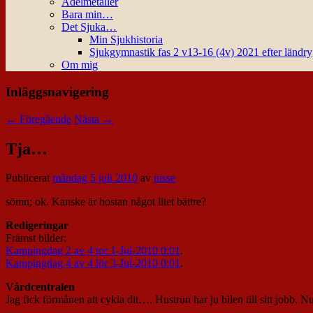
Ädelmetaller
Bara min…
Det Sjuka…
Min Sjukhistoria
Sjukgymnastik fas 2 v13-16 (4v) 2021 efter ländr
Om mig
Inläggsnavigering
←
Föregående
Nästa
→
Tja…
Publicerat
måndag 5 juli 2010
av
nisse
sömn; ok. Kanske är hostan något litet bättre?
Redigeringar
Främst bilder:
Kampingdag 2 av 4 tor 1-Jul-2010 0:01
.
Kampingdag 4 av 4 lör 3-Jul-2010 0:01
.
Vårdcentralen
Jag fick förmånen att cykla dit…. Hustrun har ju bilen till sitt jobb. Nu