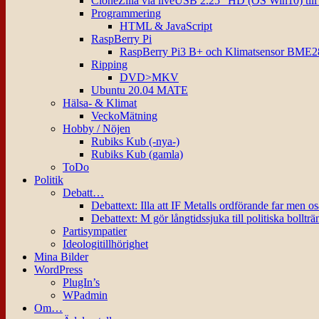
CloneZilla via liveUSB 2.25″ HD (OS Win10) til
Programmering
HTML & JavaScript
RaspBerry Pi
RaspBerry Pi3 B+ och Klimatsensor BME2
Ripping
DVD>MKV
Ubuntu 20.04 MATE
Hälsa- & Klimat
VeckoMätning
Hobby / Nöjen
Rubiks Kub (-nya-)
Rubiks Kub (gamla)
ToDo
Politik
Debatt…
Debattext: Illa att IF Metalls ordförande far men o
Debattext: M gör långtidssjuka till politiska bollträ
Partisympatier
Ideologitillhörighet
Mina Bilder
WordPress
PlugIn’s
WPadmin
Om…