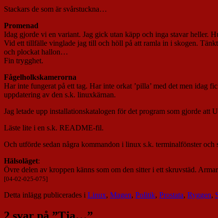
Stackars de som är svårstuckna…
Promenad
Idag gjorde vi en variant. Jag gick utan käpp och inga stavar heller. 
Vid ett tillfälle vinglade jag till och höll på att ramla in i skogen. 
och plockat hallon…
Fin trygghet.
Fågelholkskamerorna
Har inte fungerat på ett tag. Har inte orkat ’pilla’ med det men idag fi
uppdatering av den s.k. linuxkärnan.
Jag letade upp installationskatalogen för det program som gjorde at
Läste lite i en s.k. README-fil.
Och utförde sedan några kommandon i linux s.k. terminalfönster och s
Hälsoläget
:
Övre delen av kroppen känns som om den sitter i ett skruvstäd. Armar
[04-02-025-075]
Detta inlägg publicerades i
Linux
,
Magen
,
Politik
,
Prostata
,
Ryggen
,
2 svar på ”
Tja…
”