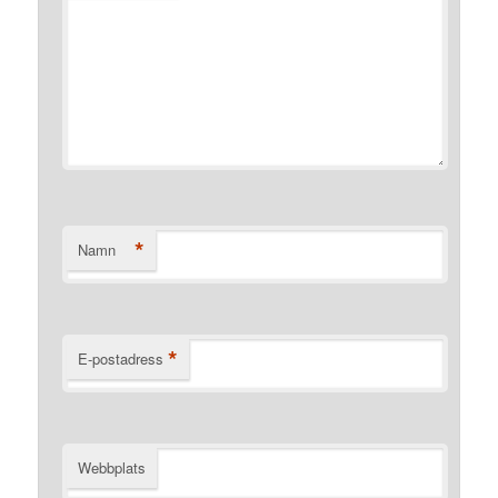
*
Namn
*
E-postadress
Webbplats