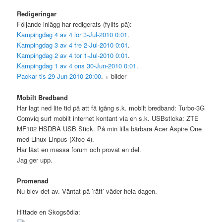
Redigeringar
Följande inlägg har redigerats (fyllts på):
Kampingdag 4 av 4 lör 3-Jul-2010 0:01
.
Kampingdag 3 av 4 fre 2-Jul-2010 0:01
.
Kampingdag 2 av 4 tor 1-Jul-2010 0:01
.
Kampingdag 1 av 4 ons 30-Jun-2010 0:01
.
Packar tis 29-Jun-2010 20:00
. + bilder
Mobilt Bredband
Har lagt ned lite tid på att få igång s.k. mobilt bredband: Turbo-3G
Comviq surf mobilt internet kontant via en s.k. USBsticka: ZTE
MF102 HSDBA USB Stick. På min lilla bärbara Acer Aspire One
med Linux Linpus (Xfce 4).
Har läst en massa forum och provat en del.
Jag ger upp.
Promenad
Nu blev det av. Väntat på ’rätt’ väder hela dagen.
Hittade en Skogsödla: