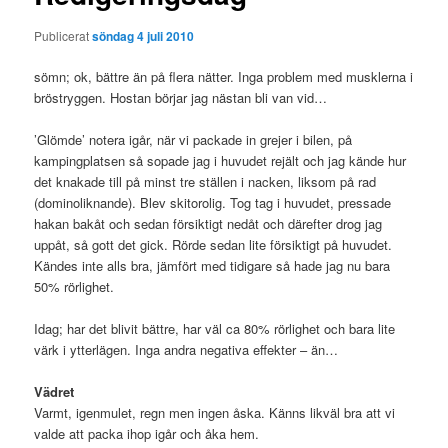
Publicerat
söndag 4 juli 2010
sömn; ok, bättre än på flera nätter. Inga problem med musklerna i
bröstryggen. Hostan börjar jag nästan bli van vid…
’Glömde’ notera igår, när vi packade in grejer i bilen, på
kampingplatsen så sopade jag i huvudet rejält och jag kände hur
det knakade till på minst tre ställen i nacken, liksom på rad
(dominoliknande). Blev skitorolig. Tog tag i huvudet, pressade
hakan bakåt och sedan försiktigt nedåt och därefter drog jag
uppåt, så gott det gick. Rörde sedan lite försiktigt på huvudet.
Kändes inte alls bra, jämfört med tidigare så hade jag nu bara
50% rörlighet.
Idag; har det blivit bättre, har väl ca 80% rörlighet och bara lite
värk i ytterlägen. Inga andra negativa effekter – än…
Vädret
Varmt, igenmulet, regn men ingen åska. Känns likväl bra att vi
valde att packa ihop igår och åka hem.