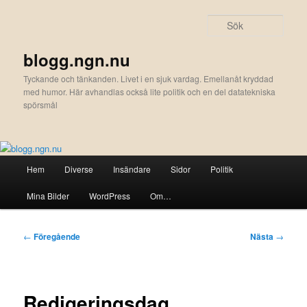
Hoppa
till
Sök
primärt
innehåll
blogg.ngn.nu
Tyckande och tänkanden. Livet i en sjuk vardag. Emellanåt kryddad
med humor. Här avhandlas också lite politik och en del datatekniska
spörsmål
Huvudmeny
Hem
Diverse
Insändare
Sidor
Politik
Mina Bilder
WordPress
Om…
Inläggsnavigering
←
Föregående
Nästa
→
Redigeringsdag