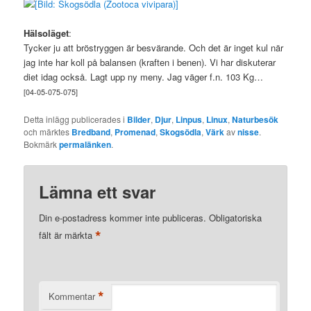
Hälsoläget
:
Tycker ju att bröstryggen är besvärande. Och det är inget kul när
jag inte har koll på balansen (kraften i benen). Vi har diskuterar
diet idag också. Lagt upp ny meny. Jag väger f.n. 103 Kg…
[04-05-075-075]
Detta inlägg publicerades i
Bilder
,
Djur
,
Linpus
,
Linux
,
Naturbesök
och märktes
Bredband
,
Promenad
,
Skogsödla
,
Värk
av
nisse
.
Bokmärk
permalänken
.
Lämna ett svar
Din e-postadress kommer inte publiceras.
Obligatoriska
*
fält är märkta
*
Kommentar