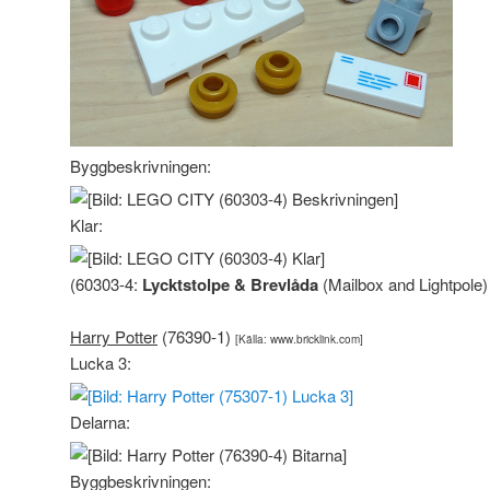
Byggbeskrivningen:
Klar:
(60303-4:
Lycktstolpe & Brevlåda
(Mailbox and Lightpole) 
Harry Potter
(76390-1)
[Källa: www.bricklink.com]
Lucka 3:
Delarna:
Byggbeskrivningen: