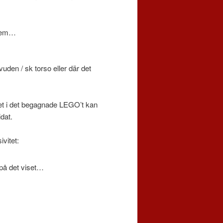
 dem…
uden / sk torso eller där det
et i det begagnade LEGO’t kan
dat.
vitet:
 på det viset…