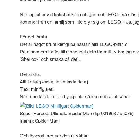
När jag sitter vid köksbänken och gör rent LEGO’t så slås 
kommer från en familj som inte bryr sig om LEGO – Ja, jag
För det första.
Det är något brunt kletigt på nästan alla LEGO-bitar ❓
Påminner om kaffe, till utseendet (inte för mitt liv har jag e
’Sherlock’ och smaka på det).
Det andra.
Allt är isärplockat in i minsta detalj.
T.ex. minifigurer.
När man får dem i en byggstats så kan det se ut såhär:
Super Heroes: Ultimate Spider-Man (fig-001953 / sh036)
[namn: Spider-Man]
Och ihopsatt ser ser den ut såhär: