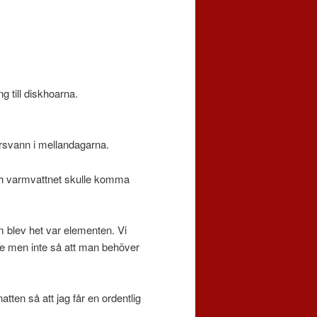
g till diskhoarna.
örsvann i mellandagarna.
och varmvattnet skulle komma
m blev het var elementen. Vi
re men inte så att man behöver
tten så att jag får en ordentlig