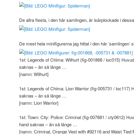
De allra flesta, i den här samlingen, är isärplockade i dessa
De mest hela minifigurerna jag hittat i den här ’samlingen’ s
1st: Legends of Chima: Wilhurt (fig-001868 / loc015) Huv
saknas – än så länge …
[namn: Wilhurt]
1st: Legends of Chima: Lion Warrior (fig-005731 / loc117
saknas – än så länge …
[namn: Lion Warrior]
1st: Town: City: Police: Criminal (fig-007881 / cty0612) 
hand saknas – än så länge …
[namn: Criminal, Orange Vest with #92116 and Waist Tied P