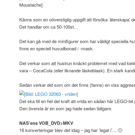
Moustache]
Känns som en oöverstiglig uppgift att försöka ’återskapa’
Det handlar om ca 50-100st…
Det kan gå med de minifigurer som har väldigt speciella huv
finns en speciell huvudbonad / -mask.
Det verkar som att hustrun knäckt problemet med vad klet
vara – CocaCola (eller liknande läskeblask). En stark kandi
Sedan verkar det som om det finns (fanns) en viss aggressi
Det ska till en hel del kraft att vrida en sådan här LEGO-bit
Den översta är en som jag hade sedan tidigare.
NAS’ens VOB_DVD>MKV
16 konverteringar blev det idag – jag har ’legat i’… 🙂