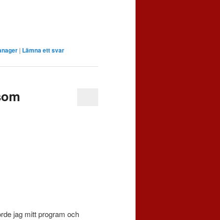
anager
|
Lämna ett svar
 som
örde jag mitt program och