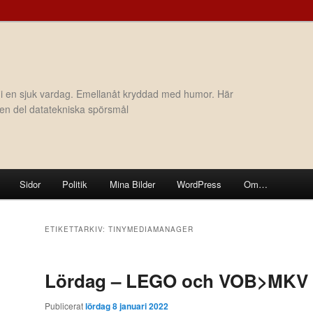
 i en sjuk vardag. Emellanåt kryddad med humor. Här
h en del datatekniska spörsmål
Sidor
Politik
Mina Bilder
WordPress
Om…
ETIKETTARKIV:
TINYMEDIAMANAGER
Lördag – LEGO och VOB>MKV
Publicerat
lördag 8 januari 2022