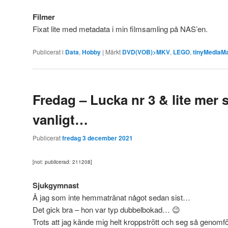
Filmer
Fixat lite med metadata i min filmsamling på NAS’en.
Publicerat i
Data
,
Hobby
|
Märkt
DVD(VOB)>MKV
,
LEGO
,
tinyMediaM
Fredag – Lucka nr 3 & lite mer
vanligt…
Publicerat
fredag 3 december 2021
[not: publicerad: 211208]
Sjukgymnast
Å jag som inte hemmatränat något sedan sist…
Det gick bra – hon var typ dubbelbokad… 😉
Trots att jag kände mig helt kroppstrött och seg så genomf