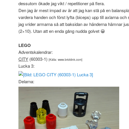
dessutom ökade jag vikt / repetitioner på flera.
Den jag är mest impad av är att jag kan stå på en balanspla
vardera handen och först lyfta (biceps) upp till axlarna oc
jag vrider armarna så att baksidan av händerna hämnar jus
(2×10). Utan att en enda gång nudda golvet 😀
LEGO
Adventskalendrar:
CITY
(60303-1)
[Källa: www.bricklink.com]
Lucka 3:
Delarna: