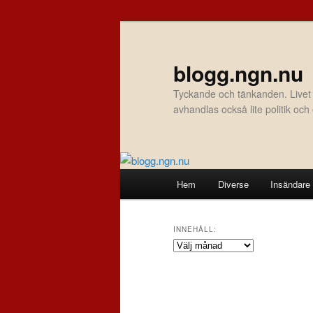
Hoppa
Hoppa
till
till
primärt
sekundärt
blogg.ngn.nu
innehåll
innehåll
Tyckande och tänkanden. Livet
avhandlas också lite politik oc
Huvudmeny
Hem
Diverse
Insändare
INNEHÅLL:
Innehåll: