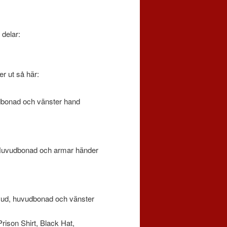
 delar:
er ut så här:
udbonad och vänster hand
) Huvudbonad och armar händer
Huvud, huvudbonad och vänster
rison Shirt, Black Hat,