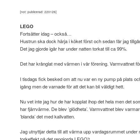
[not: publicerad: 220126]
LEGO
Fortsätter idag – också…
Hustrun ska dock härja i köket först och sedan får jag tillgån
Det jag gjorde igår har under natten torkat till ca 99%.
Det har krånglat med värmen i vår förening. Varmvattnet f
I tisdags fick besked om att nu var en ny pump på plats 
igång men de varnade för att det kan bli väldigt hett.
Nu vet inte jag hur de har kopplat ihop det hela men det so
har fjärrvärme. De blev ’glödheta’. Varmvattnet blev varma
’blanda’ det med kallvatten.
Jag utnyttjar detta till att värma upp vardagsrummet under na
torkeffekt på det rengjorda LEGO’t