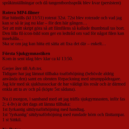
språkinställningar och då tangentbordsspråk blev kvar (persistent)
Rotera MP4-filmer
Har hitintills (kl 13:51) roterat 32st. 72st blev roterade och vad jag
kan se så är jag nu klar – för den här gången…
Ser att mitt skript göra så att filmfilens så kallade thumbnail tas bort.
Den lilla fil-icon-bild som ger en ledtråd om vad för något filen kan
innehålla…
Ska se om jag kan hitta ett sätta att fixa det där – enkelt…
Första Sjukgymnastiken
Kom in sent idag blev klar ca kl 13:50.
Grejer åter till Arb.ter.
Tidigare har jag lämnat tillbaka toaförhöjning (behövde aldrig
använda den) samt en obruten förpackning med strumppådragare.
Jag kör med sk sjukhussockar de har väldigt lös resår och är därmed
enkla att ta av och på (köpte 5st sådana).
Nu (i morgon, i samband med att jag träffa sjukgymnasten, inför fas
2; 4-8v) är det dags att lämna tillbaka:
1st fyrkantig sittdynaförhöjning med handtag.
1st ’fyrkantig’ sittdynaförhöjning med rundade hörn och fästtampar.
1 st Sittkil.