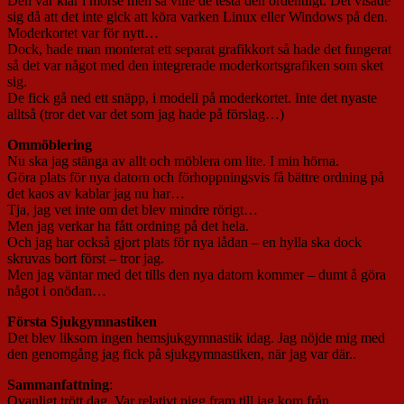
Den var klar i morse men så ville de testa den ordentligt. Det visade
sig då att det inte gick att köra varken Linux eller Windows på den.
Moderkortet var för nytt…
Dock, hade man monterat ett separat grafikkort så hade det fungerat
så det var något med den integrerade moderkortsgrafiken som sket
sig.
De fick gå ned ett snäpp, i modell på moderkortet. Inte det nyaste
alltså (tror det var det som jag hade på förslag…)
Ommöblering
Nu ska jag stänga av allt och möblera om lite. I min hörna.
Göra plats för nya datorn och förhoppningsvis få bättre ordning på
det kaos av kablar jag nu har…
Tja, jag vet inte om det blev mindre rörigt…
Men jag verkar ha fått ordning på det hela.
Och jag har också gjort plats för nya lådan – en hylla ska dock
skruvas bort först – tror jag.
Men jag väntar med det tills den nya datorn kommer – dumt å göra
något i onödan…
Första Sjukgymnastiken
Det blev liksom ingen hemsjukgymnastik idag. Jag nöjde mig med
den genomgång jag fick på sjukgymnastiken, när jag var där..
Sammanfattning
:
Ovanligt trött dag. Var relativt pigg fram till jag kom från