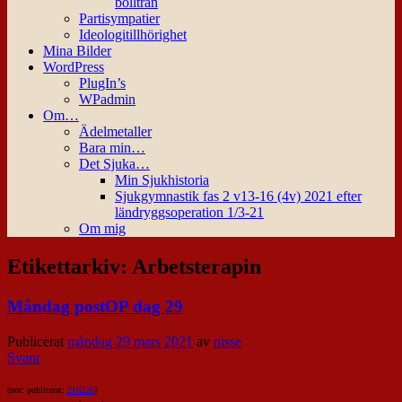
bollträn
Partisympatier
Ideologitillhörighet
Mina Bilder
WordPress
PlugIn’s
WPadmin
Om…
Ädelmetaller
Bara min…
Det Sjuka…
Min Sjukhistoria
Sjukgymnastik fas 2 v13-16 (4v) 2021 efter
ländryggsoperation 1/3-21
Om mig
Etikettarkiv:
Arbetsterapin
Måndag postOP dag 29
Publicerat
måndag 29 mars 2021
av
nisse
Svara
[not: publicerat:
210228
]