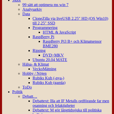
Sidor
99 sätt att optimera ms win 7
Analysarkiv
Data
CloneZilla via liveUSB 2.25″ HD (OS Win10)
till 2,25″ SSD
Programmering
HTML & JavaScript
RaspBerry Pi
RaspBerry Pi3 B+ och Klimatsensor
BME280
Ripping
DVD>MKV
Ubuntu 20.04 MATE
Hälsa- & Klimat
VeckoMätning
Hobby / Nöjen
Rubiks Kub (-nya-)
Rubiks Kub (gamla)
ToDo
Politik
Debatt…
Debattext: Illa att IF Metalls ordförande far men
osanning och felaktigheter
Debattext: M gör långtidssjuka till politiska