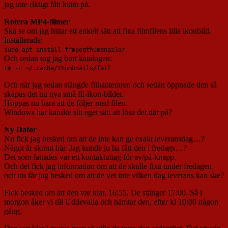
jag inte riktigt fått kläm på.
Rotera MP4-filmer
Ska se om jag hittar ett enkelt sätt att fixa filmfilens lilla ikonbild.
Installerade:
sudo apt install ffmpegthumbnailer
Och sedan tog jag bort katalogen:
rm -r ~/.cache/thumbnails/fail
Och när jag sedan stängde filhanteraren och sedan öppnade den så
skapas det nu nya små fil-ikon-bilder.
Hoppas nu bara att de följer med filen.
Windows har kanske sitt eget sätt att lösa det där på?
Ny Dator
Nu fick jag besked om att de inte kan ge exakt leveransdag…?
Något är skumt här. Jag kunde ju ha fått den i fredags…?
Det som fattades var ett kontaktuttag för av/på-knapp.
Och det fick jag information om att de skulle fixa under fredagen
och nu får jag besked om att de vet inte vilken dag leverans kan ske?
Fick besked om att den var klar, 16:55. De stänger 17:00. Så i
morgon åker vi till Uddevalla och hämtar den, efter kl 10:00 någon
gång.