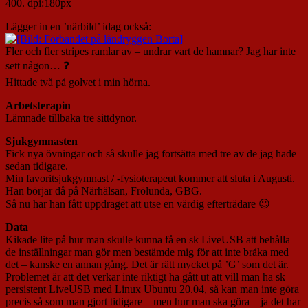
400. dpi:180px
Lägger in en ’närbild’ idag också:
Fler och fler stripes ramlar av – undrar vart de hamnar? Jag har inte
sett någon… ❓
Hittade två på golvet i min hörna.
Arbetsterapin
Lämnade tillbaka tre sittdynor.
Sjukgymnasten
Fick nya övningar och så skulle jag fortsätta med tre av de jag hade
sedan tidigare.
Min favoritsjukgymnast / -fysioterapeut kommer att sluta i Augusti.
Han börjar då på Närhälsan, Frölunda, GBG.
Så nu har han fått uppdraget att utse en värdig efterträdare 😉
Data
Kikade lite på hur man skulle kunna få en sk LiveUSB att behålla
de inställningar man gör men bestämde mig för att inte bråka med
det – kanske en annan gång. Det är rätt mycket på ’G’ som det är.
Problemet är att det verkar inte riktigt ha gått ut att vill man ha sk
persistent LiveUSB med Linux Ubuntu 20.04, så kan man inte göra
precis så som man gjort tidigare – men hur man ska göra – ja det har