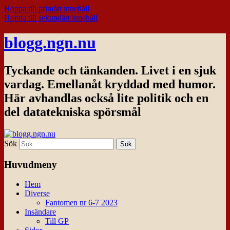
Hoppa till primärt innehåll
Hoppa till sekundärt innehåll
blogg.ngn.nu
Tyckande och tänkanden. Livet i en sjuk
vardag. Emellanåt kryddad med humor.
Här avhandlas också lite politik och en
del datatekniska spörsmål
Sök
Huvudmeny
Hem
Diverse
Fantomen nr 6-7 2023
Insändare
Till GP