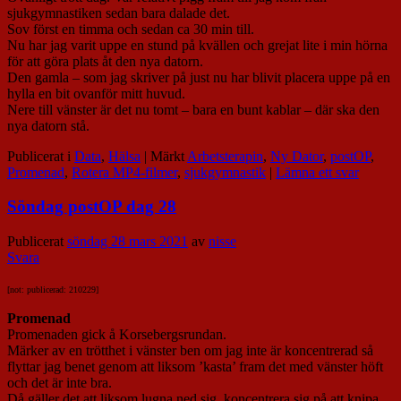
sjukgymnastiken sedan bara dalade det.
Sov först en timma och sedan ca 30 min till.
Nu har jag varit uppe en stund på kvällen och grejat lite i min hörna
för att göra plats åt den nya datorn.
Den gamla – som jag skriver på just nu har blivit placera uppe på en
hylla en bit ovanför mitt huvud.
Nere till vänster är det nu tomt – bara en bunt kablar – där ska den
nya datorn stå.
Publicerat i
Data
,
Hälsa
|
Märkt
Arbetsterapin
,
Ny Dator
,
postOP
,
Promenad
,
Rotera MP4-filmer
,
sjukgymnastik
|
Lämna ett svar
Söndag postOP dag 28
Publicerat
söndag 28 mars 2021
av
nisse
Svara
[not: publicerad: 210229]
Promenad
Promenaden gick å Korsebergsrundan.
Märker av en trötthet i vänster ben om jag inte är koncentrerad så
flyttar jag benet genom att liksom ’kasta’ fram det med vänster höft
och det är inte bra.
Då gäller det att liksom lugna ned sig, koncentrera sig på att knipa