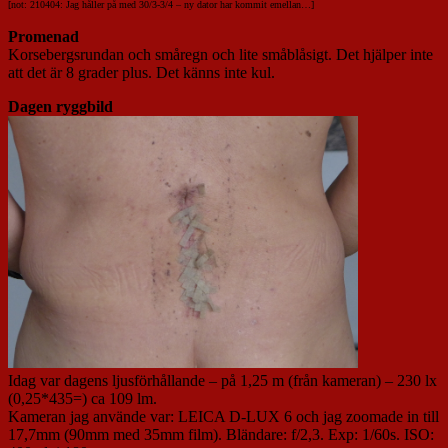
[not: 210404: Jag håller på med 30/3-3/4 – ny dator har kommit emellan…]
Promenad
Korsebergsrundan och småregn och lite småblåsigt. Det hjälper inte
att det är 8 grader plus. Det känns inte kul.
Dagen ryggbild
Idag var dagens ljusförhållande – på 1,25 m (från kameran) – 230 lx
(0,25*435=) ca 109 lm.
Kameran jag använde var: LEICA D-LUX 6 och jag zoomade in till
17,7mm (90mm med 35mm film). Bländare: f/2,3. Exp: 1/60s. ISO: