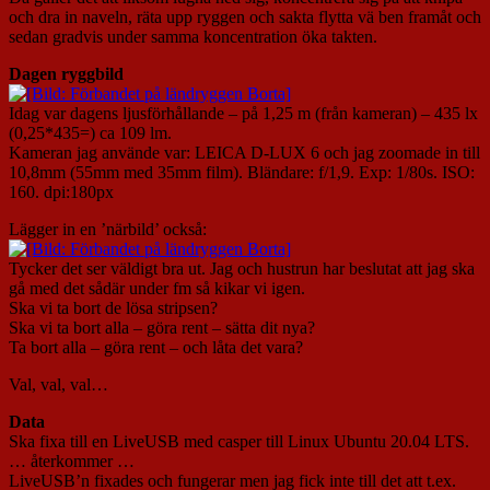
och dra in naveln, räta upp ryggen och sakta flytta vä ben framåt och
sedan gradvis under samma koncentration öka takten.
Dagen ryggbild
Idag var dagens ljusförhållande – på 1,25 m (från kameran) – 435 lx
(0,25*435=) ca 109 lm.
Kameran jag använde var: LEICA D-LUX 6 och jag zoomade in till
10,8mm (55mm med 35mm film). Bländare: f/1,9. Exp: 1/80s. ISO:
160. dpi:180px
Lägger in en ’närbild’ också:
Tycker det ser väldigt bra ut. Jag och hustrun har beslutat att jag ska
gå med det sådär under fm så kikar vi igen.
Ska vi ta bort de lösa stripsen?
Ska vi ta bort alla – göra rent – sätta dit nya?
Ta bort alla – göra rent – och låta det vara?
Val, val, val…
Data
Ska fixa till en LiveUSB med casper till Linux Ubuntu 20.04 LTS.
… återkommer …
LiveUSB’n fixades och fungerar men jag fick inte till det att t.ex.