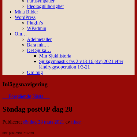
Partisympatier
Ideologitillhörighet
Mina Bilder
WordPress
PlugIn’s
WPadmin
Om…
Ädelmetaller
Bara min…
Det Sjuka…
Min Sjukhistoria
Sjukgymnastik fas 2 v13-16 (4v) 2021 efter
ländryggsoperation 1/3-21
Om mig
Inläggsnavigering
←
Föregående
Nästa
→
Söndag postOP dag 28
Publicerat
söndag 28 mars 2021
av
nisse
[not: publicerad: 210229]