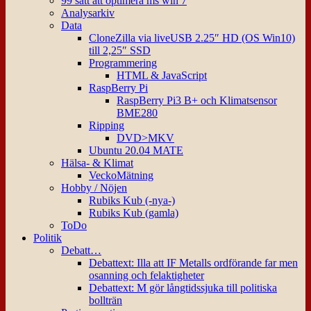
99 sätt att optimera ms win 7
Analysarkiv
Data
CloneZilla via liveUSB 2.25″ HD (OS Win10)
till 2,25″ SSD
Programmering
HTML & JavaScript
RaspBerry Pi
RaspBerry Pi3 B+ och Klimatsensor
BME280
Ripping
DVD>MKV
Ubuntu 20.04 MATE
Hälsa- & Klimat
VeckoMätning
Hobby / Nöjen
Rubiks Kub (-nya-)
Rubiks Kub (gamla)
ToDo
Politik
Debatt…
Debattext: Illa att IF Metalls ordförande far men
osanning och felaktigheter
Debattext: M gör långtidssjuka till politiska
bollträn