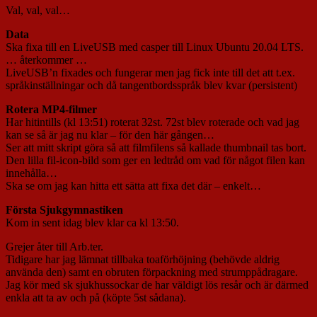
Val, val, val…
Data
Ska fixa till en LiveUSB med casper till Linux Ubuntu 20.04 LTS.
… återkommer …
LiveUSB’n fixades och fungerar men jag fick inte till det att t.ex.
språkinställningar och då tangentbordsspråk blev kvar (persistent)
Rotera MP4-filmer
Har hitintills (kl 13:51) roterat 32st. 72st blev roterade och vad jag
kan se så är jag nu klar – för den här gången…
Ser att mitt skript göra så att filmfilens så kallade thumbnail tas bort.
Den lilla fil-icon-bild som ger en ledtråd om vad för något filen kan
innehålla…
Ska se om jag kan hitta ett sätta att fixa det där – enkelt…
Första Sjukgymnastiken
Kom in sent idag blev klar ca kl 13:50.
Grejer åter till Arb.ter.
Tidigare har jag lämnat tillbaka toaförhöjning (behövde aldrig
använda den) samt en obruten förpackning med strumppådragare.
Jag kör med sk sjukhussockar de har väldigt lös resår och är därmed
enkla att ta av och på (köpte 5st sådana).