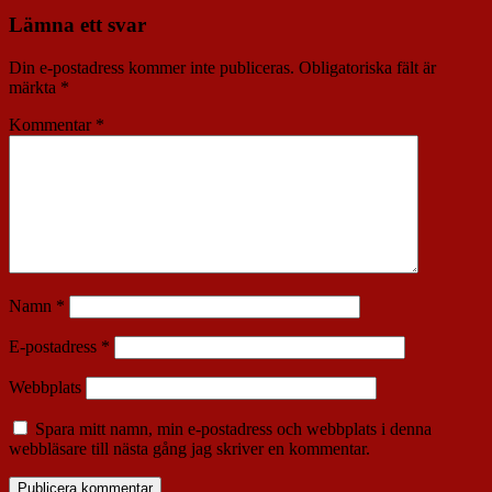
Lämna ett svar
Din e-postadress kommer inte publiceras.
Obligatoriska fält är
märkta
*
Kommentar
*
Namn
*
E-postadress
*
Webbplats
Spara mitt namn, min e-postadress och webbplats i denna
webbläsare till nästa gång jag skriver en kommentar.