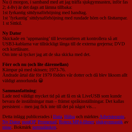
Nu (i morgon, i samband med att jag träffa sjukgymnasten, inför fas
2; 4-8v) är det dags att lämna tillbaka:
1st fyrkantig sittdynaförhöjning med handtag.
1st ’fyrkantig’ sittdynaförhöjning med rundade hörn och fästtampar.
1 st Sittkil.
Ny Dator
Skickade en ’uppmaning’ till leverantören att kontrollera så att
USB3-kablarna var tillräckligt långa till de externa grejerna; DVD
och kortläsare.
Om inte så tycker jag att de ska skicka med det.
Förr och nu (och lite däremellan)
Kämpar på med skissen; 1973-76.
Ändrade årtal där för 1979 föddes vår dotter och då blev liksom allt
väldigt annorlunda 😀
Sammanfattning
:
Lade ned väldigt mycket tid på att få en sk LiveUSB som kunde
bevara de inställningar man – främst språkinställningar. Det kallas
persistent – men jag fick inte till det på något vis…
Detta inlägg publicerades i
Data
,
Hälsa
och märktes
Arbetsterapin
,
Ny Dator
,
postOP
,
Promenad
,
Rotera MP4-filmer
,
sjukgymnastik
av
nisse
. Bokmärk
permalänken
.