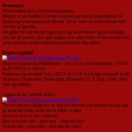
Promenad
Promenaden gick å Korsebergsrundan.
Märker av en trötthet i vänster ben om jag inte är koncentrerad så
flyttar jag benet genom att liksom ’kasta’ fram det med vänster höft
och det är inte bra.
Då gäller det att liksom lugna ned sig, koncentrera sig på att knipa
och dra in naveln, räta upp ryggen och sakta flytta vä ben framåt och
sedan gradvis under samma koncentration öka takten.
Dagen ryggbild
Idag var dagens ljusförhållande – på 1,25 m (från kameran) – 435 lx
(0,25*435=) ca 109 lm.
Kameran jag använde var: LEICA D-LUX 6 och jag zoomade in till
10,8mm (55mm med 35mm film). Bländare: f/1,9. Exp: 1/80s. ISO:
160. dpi:180px
Lägger in en ’närbild’ också:
Tycker det ser väldigt bra ut. Jag och hustrun har beslutat att jag ska
gå med det sådär under fm så kikar vi igen.
Ska vi ta bort de lösa stripsen?
Ska vi ta bort alla – göra rent – sätta dit nya?
Ta bort alla – göra rent – och låta det vara?