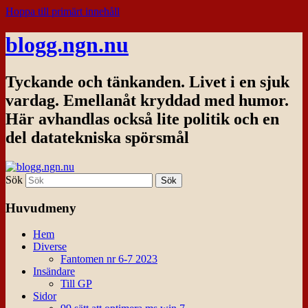
Hoppa till primärt innehåll
blogg.ngn.nu
Tyckande och tänkanden. Livet i en sjuk
vardag. Emellanåt kryddad med humor.
Här avhandlas också lite politik och en
del datatekniska spörsmål
Sök
Huvudmeny
Hem
Diverse
Fantomen nr 6-7 2023
Insändare
Till GP
Sidor