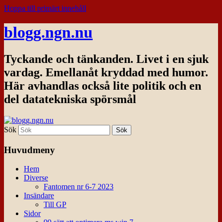
Hoppa till primärt innehåll
blogg.ngn.nu
Tyckande och tänkanden. Livet i en sjuk
vardag. Emellanåt kryddad med humor.
Här avhandlas också lite politik och en
del datatekniska spörsmål
Sök
Huvudmeny
Hem
Diverse
Fantomen nr 6-7 2023
Insändare
Till GP
Sidor