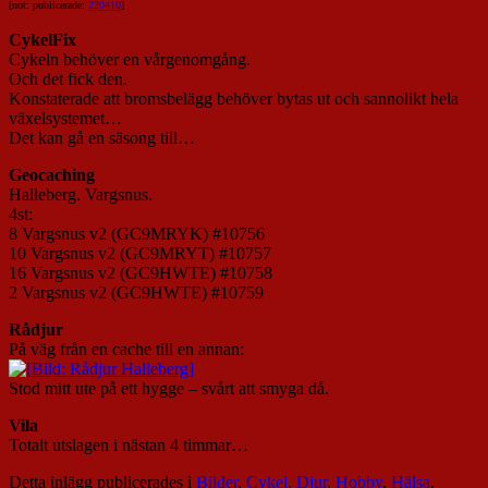
[not: publicerade:
220410
]
CykelFix
Cykeln behöver en vårgenomgång.
Och det fick den.
Konstaterade att bromsbelägg behöver bytas ut och sannolikt hela
växelsystemet…
Det kan gå en säsong till…
Geocaching
Halleberg. Vargsnus.
4st:
8 Vargsnus v2 (GC9MRYK) #10756
10 Vargsnus v2 (GC9MRYT) #10757
16 Vargsnus v2 (GC9HWTE) #10758
2 Vargsnus v2 (GC9HWTE) #10759
Rådjur
På väg från en cache till en annan:
Stod mitt ute på ett hygge – svårt att smyga då.
Vila
Totalt utslagen i nästan 4 timmar…
Detta inlägg publicerades i
Bilder
,
Cykel
,
Djur
,
Hobby
,
Hälsa
,