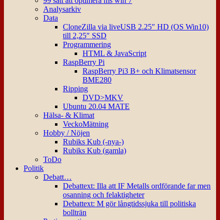
99 sätt att optimera ms win 7
Analysarkiv
Data
CloneZilla via liveUSB 2.25″ HD (OS Win10)
till 2,25″ SSD
Programmering
HTML & JavaScript
RaspBerry Pi
RaspBerry Pi3 B+ och Klimatsensor
BME280
Ripping
DVD>MKV
Ubuntu 20.04 MATE
Hälsa- & Klimat
VeckoMätning
Hobby / Nöjen
Rubiks Kub (-nya-)
Rubiks Kub (gamla)
ToDo
Politik
Debatt…
Debattext: Illa att IF Metalls ordförande far men
osanning och felaktigheter
Debattext: M gör långtidssjuka till politiska
bollträn