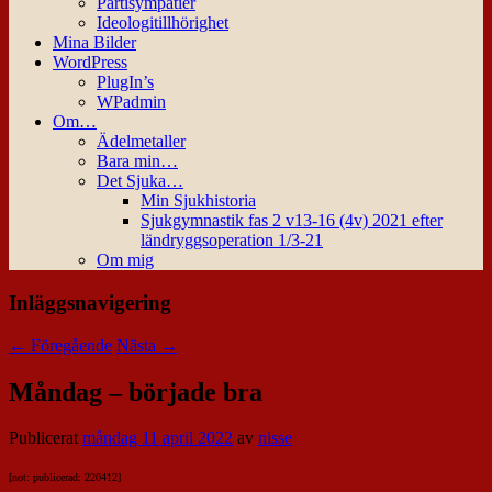
Partisympatier
Ideologitillhörighet
Mina Bilder
WordPress
PlugIn’s
WPadmin
Om…
Ädelmetaller
Bara min…
Det Sjuka…
Min Sjukhistoria
Sjukgymnastik fas 2 v13-16 (4v) 2021 efter
ländryggsoperation 1/3-21
Om mig
Inläggsnavigering
←
Föregående
Nästa
→
Måndag – började bra
Publicerat
måndag 11 april 2022
av
nisse
[not: publicerad: 220412]