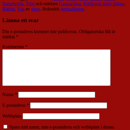
Naturbesök
,
Trött
och märktes
Geocaching
,
Publicerat äldre inlägg
,
Rådjur
,
Vila
av
nisse
. Bokmärk
permalänken
.
Lämna ett svar
Din e-postadress kommer inte publiceras.
Obligatoriska fält är
märkta
*
Kommentar
*
Namn
*
E-postadress
*
Webbplats
Spara mitt namn, min e-postadress och webbplats i denna