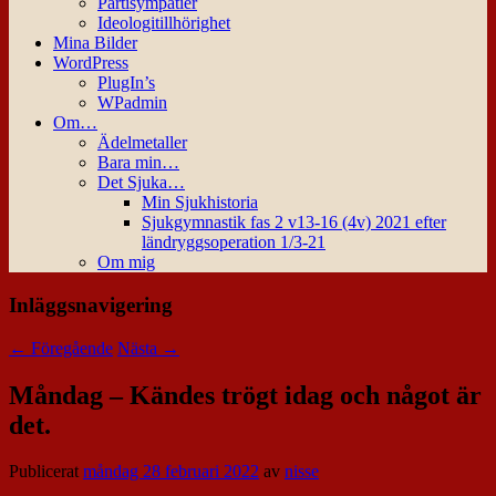
Partisympatier
Ideologitillhörighet
Mina Bilder
WordPress
PlugIn’s
WPadmin
Om…
Ädelmetaller
Bara min…
Det Sjuka…
Min Sjukhistoria
Sjukgymnastik fas 2 v13-16 (4v) 2021 efter
ländryggsoperation 1/3-21
Om mig
Inläggsnavigering
←
Föregående
Nästa
→
Måndag – Kändes trögt idag och något är
det.
Publicerat
måndag 28 februari 2022
av
nisse