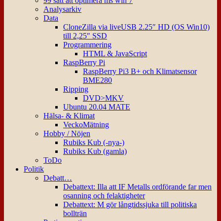
99 sätt att optimera ms win 7
Analysarkiv
Data
CloneZilla via liveUSB 2.25″ HD (OS Win10)
till 2,25″ SSD
Programmering
HTML & JavaScript
RaspBerry Pi
RaspBerry Pi3 B+ och Klimatsensor
BME280
Ripping
DVD>MKV
Ubuntu 20.04 MATE
Hälsa- & Klimat
VeckoMätning
Hobby / Nöjen
Rubiks Kub (-nya-)
Rubiks Kub (gamla)
ToDo
Politik
Debatt…
Debattext: Illa att IF Metalls ordförande far men
osanning och felaktigheter
Debattext: M gör långtidssjuka till politiska
bollträn