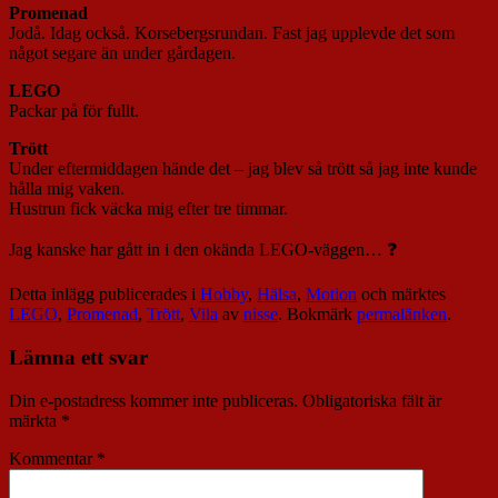
Promenad
Jodå. Idag också. Korsebergsrundan. Fast jag upplevde det som
något segare än under gårdagen.
LEGO
Packar på för fullt.
Trött
Under eftermiddagen hände det – jag blev så trött så jag inte kunde
hålla mig vaken.
Hustrun fick väcka mig efter tre timmar.
Jag kanske har gått in i den okända LEGO-väggen… ❓
Detta inlägg publicerades i
Hobby
,
Hälsa
,
Motion
och märktes
LEGO
,
Promenad
,
Trött
,
Vila
av
nisse
. Bokmärk
permalänken
.
Lämna ett svar
Din e-postadress kommer inte publiceras.
Obligatoriska fält är
märkta
*
Kommentar
*