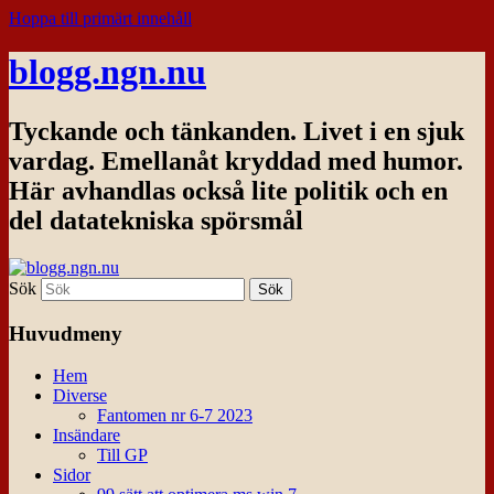
Hoppa till primärt innehåll
blogg.ngn.nu
Tyckande och tänkanden. Livet i en sjuk
vardag. Emellanåt kryddad med humor.
Här avhandlas också lite politik och en
del datatekniska spörsmål
Sök
Huvudmeny
Hem
Diverse
Fantomen nr 6-7 2023
Insändare
Till GP
Sidor