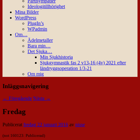
Partisympatier
Ideologitillhörighet
Mina Bilder
WordPress
PlugIn’s
WPadmin
Om…
Ädelmetaller
Bara min…
Det Sjuka…
Min Sjukhistoria
Sjukgymnastik fas 2 v13-16 (4v) 2021 efter
ländryggsoperation 1/3-21
Om mig
Inläggsnavigering
←
Föregående
Nästa
→
Fredag
Publicerat
fredag 22 januari 2016
av
nisse
(not 160123: Publicerad)