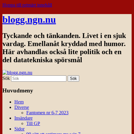
Hoppa till primärt innehåll
blogg.ngn.nu
Tyckande och tänkanden. Livet i en sjuk
vardag. Emellanåt kryddad med humor.
Här avhandlas också lite politik och en
del datatekniska spörsmål
Sök
Huvudmeny
Hem
Diverse
Fantomen nr 6-7 2023
Insändare
Till GP
Sidor