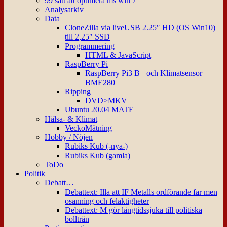
99 sätt att optimera ms win 7
Analysarkiv
Data
CloneZilla via liveUSB 2.25″ HD (OS Win10)
till 2,25″ SSD
Programmering
HTML & JavaScript
RaspBerry Pi
RaspBerry Pi3 B+ och Klimatsensor
BME280
Ripping
DVD>MKV
Ubuntu 20.04 MATE
Hälsa- & Klimat
VeckoMätning
Hobby / Nöjen
Rubiks Kub (-nya-)
Rubiks Kub (gamla)
ToDo
Politik
Debatt…
Debattext: Illa att IF Metalls ordförande far men
osanning och felaktigheter
Debattext: M gör långtidssjuka till politiska
bollträn