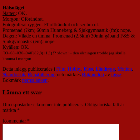
Hälsoläget
:
Natten
: OK.
Morgon
: Oförändrat.
Fotograferat ryggen. Ff oförändrat och ser bra ut.
Promenad (?km) 60min Hunneberg & Sjukgymnastik (fm): nope.
Dagen
: Vilade en timma. Promenad (2,5km) 30min gåband F&S &
Sjukgymnastik (em): nope.
Kvällen
: OK.
[
03
–
08
–
030
–
040
] 82,8(+1,3) !? :down: – den ökningen trodde jag skulle
komma i morgon…
Detta inlägg publicerades i
Film
,
Hobby
,
Kost
,
Ländrygg
,
Motion
,
Naturbesök
,
Rehabilitering
och märktes
Bokbinderi
av
nisse
.
Bokmärk
permalänken
.
Lämna ett svar
Din e-postadress kommer inte publiceras.
Obligatoriska fält är
märkta
*
Kommentar
*