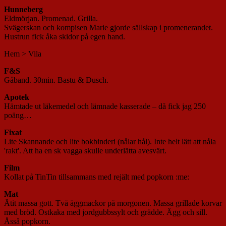
Hunneberg
Eldmörjan. Promenad. Grilla.
Svägerskan och kompisen Marie gjorde sällskap i promenerandet.
Hustrun fick åka skidor på egen hand.
Hem > Vila
F&S
Gåband. 30min. Bastu & Dusch.
Apotek
Hämtade ut läkemedel och lämnade kasserade – då fick jag 250
poäng…
Fixat
Lite Skannande och lite bokbinderi (nålar hål). Inte helt lätt att nåla
'rakt'. Att ha en sk vagga skulle underlätta avesvärt.
Film
Kollat på TinTin tillsammans med rejält med popkorn :me:
Mat
Ätit massa gott. Två äggmackor på morgonen. Massa grillade korvar
med bröd. Ostkaka med jordgubbssylt och grädde. Ägg och sill.
Åsså popkorn.