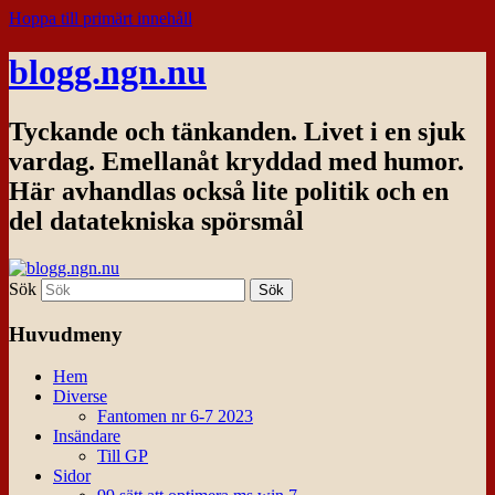
Hoppa till primärt innehåll
blogg.ngn.nu
Tyckande och tänkanden. Livet i en sjuk
vardag. Emellanåt kryddad med humor.
Här avhandlas också lite politik och en
del datatekniska spörsmål
Sök
Huvudmeny
Hem
Diverse
Fantomen nr 6-7 2023
Insändare
Till GP
Sidor