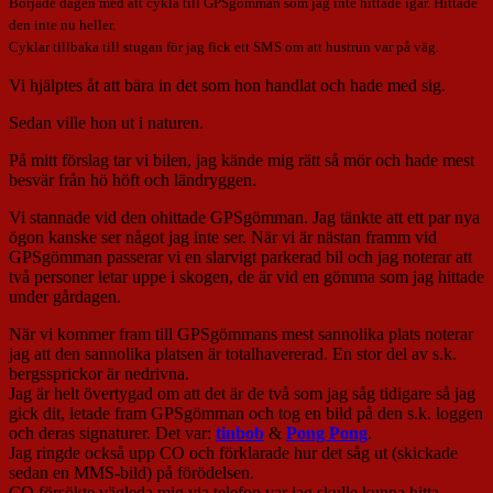
Började dagen med att cykla till GPSgömman som jag inte hittade igår. Hittade
den inte nu heller.
Cyklar tillbaka till stugan för jag fick ett SMS om att hustrun var på väg.
Vi hjälptes åt att bära in det som hon handlat och hade med sig.
Sedan ville hon ut i naturen.
På mitt förslag tar vi bilen, jag kände mig rätt så mör och hade mest
besvär från hö höft och ländryggen.
Vi stannade vid den ohittade GPSgömman. Jag tänkte att ett par nya
ögon kanske ser något jag inte ser. När vi är nästan framm vid
GPSgömman passerar vi en slarvigt parkerad bil och jag noterar att
två personer letar uppe i skogen, de är vid en gömma som jag hittade
under gårdagen.
När vi kommer fram till GPSgömmans mest sannolika plats noterar
jag att den sannolika platsen är totalhavererad. En stor del av s.k.
bergssprickor är nedrivna.
Jag är helt övertygad om att det är de två som jag såg tidigare så jag
gick dit, letade fram GPSgömman och tog en bild på den s.k. loggen
och deras signaturer. Det var:
tinbob
&
Pong Pong
.
Jag ringde också upp CO och förklarade hur det såg ut (skickade
sedan en MMS-bild) på förödelsen.
CO försökte vägleda mig via telefon var jag skulle kunna hitta