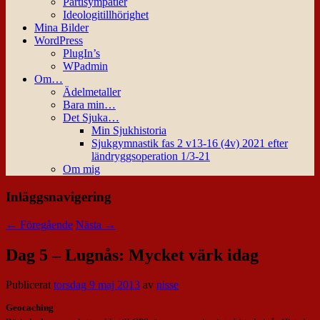
Partisympatier
Ideologitillhörighet
Mina Bilder
WordPress
PlugIn’s
WPadmin
Om…
Ädelmetaller
Bara min…
Det Sjuka…
Min Sjukhistoria
Sjukgymnastik fas 2 v13-16 (4v) 2021 efter
ländryggsoperation 1/3-21
Om mig
Inläggsnavigering
←
Föregående
Nästa
→
Dag 5 – Lugnås: Mycket värk idag
Publicerat
torsdag 9 maj 2013
av
nisse
Geocaching