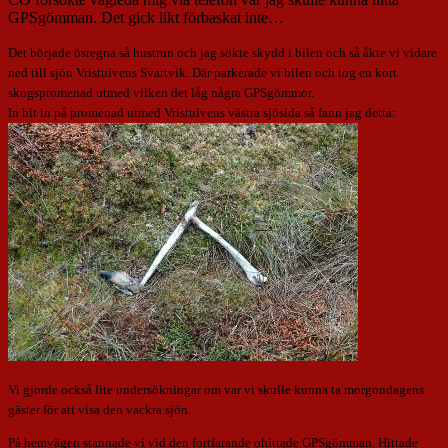
GPSgömman. Det gick likt förbaskat inte…
Det började ösregna så hustrun och jag sökte skydd i bilen och så åkte vi vidare
ned till sjön Vristulvens Svartvik. Där parkerade vi bilen och tog en kort
skogspromenad utmed vilken det låg några GPSgömmor.
In bit in på promenad utmed Vristulvens västra sjösida så fann jag detta:
Vi gjorde också lite undersökningar om var vi skulle kunna ta morgondagens
gäster för att visa den vackra sjön.
På hemvägen stannade vi vid den fortfarande ohittade GPSgömman. Hittade