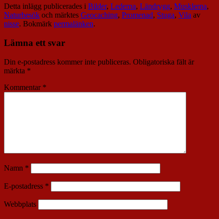
Detta inlägg publicerades i
Bilder
,
Lederna
,
Ländrygg
,
Musklerna
,
Naturbesök
och märktes
Geocaching
,
Promenad
,
Stuga
,
Vila
av
nisse
. Bokmärk
permalänken
.
Lämna ett svar
Din e-postadress kommer inte publiceras.
Obligatoriska fält är
märkta
*
Kommentar
*
Namn
*
E-postadress
*
Webbplats