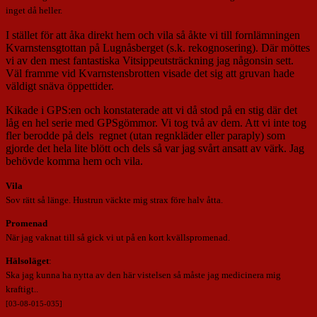
inget då heller.
I stället för att åka direkt hem och vila så åkte vi till fornlämningen
Kvarnstensgtottan på Lugnåsberget (s.k. rekognosering). Där möttes
vi av den mest fantastiska Vitsippeutsträckning jag någonsin sett.
Väl framme vid Kvarnstensbrotten visade det sig att gruvan hade
väldigt snäva öppettider.
Kikade i GPS:en och konstaterade att vi då stod på en stig där det
låg en hel serie med GPSgömmor. Vi tog två av dem. Att vi inte tog
fler berodde på dels regnet (utan regnkläder eller paraply) som
gjorde det hela lite blött och dels så var jag svårt ansatt av värk. Jag
behövde komma hem och vila.
Vila
Sov rätt så länge. Hustrun väckte mig strax före halv åtta.
Promenad
När jag vaknat till så gick vi ut på en kort kvällspromenad.
Hälsoläget
:
Ska jag kunna ha nytta av den här vistelsen så måste jag medicinera mig
kraftigt..
[03-08-015-035]