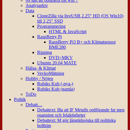
99 sätt att optimera ms win 7
Analysarkiv
Data
CloneZilla via liveUSB 2.25″ HD (OS Win10)
till 2,25″ SSD
Programmering
HTML & JavaScript
RaspBerry Pi
RaspBerry Pi3 B+ och Klimatsensor
BME280
Ripping
DVD>MKV
Ubuntu 20.04 MATE
Hälsa- & Klimat
VeckoMätning
Hobby / Nöjen
Rubiks Kub (-nya-)
Rubiks Kub (gamla)
ToDo
Politik
Debatt…
Debattext: Illa att IF Metalls ordförande far men
osanning och felaktigheter
Debattext: M gör långtidssjuka till politiska
bollträn