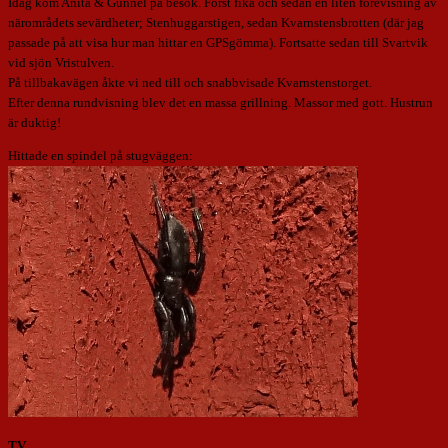
Idag kom Anita & Gunnel på besök. Först fika och sedan en liten förevisning av
närområdets sevärdheter; Stenhuggarstigen, sedan Kvarnstensbrotten (där jag
passade på att visa hur man hittar en GPSgömma). Fortsatte sedan till Svartvik
vid sjön Vristulven.
På tillbakavägen åkte vi ned till och snabbvisade Kvarnstenstorget.
Efter denna rundvisning blev det en massa grillning. Massor med gott. Hustrun
är duktig!
Hittade en spindel på stugväggen:
TV