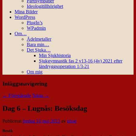
Partisympatier
Ideologitillhörighet
Mina Bilder
WordPress
PlugIn’s
WPadmin
Om…
Ädelmetaller
Bara min…
Det Sjuka…
Min Sjukhistoria
Sjukgymnastik fas 2 v13-16 (4v) 2021 efter
ländryggsoperation 1/3-21
Om mig
Inläggsnavigering
←
Föregående
Nästa
→
Dag 6 – Lugnås: Besöksdag
Publicerat
fredag 10 maj 2013
av
nisse
Besök