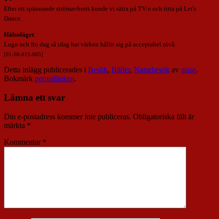
Efter ett spännande strömavbrott kunde vi sätta på TV:n och titta på Let's
Dance.
Hälsoläget
:
Lugn och fin dag så idag har värken hållit sig på acceptabel nivå.
[01-08-015-005]
Detta inlägg publicerades i
Besök
,
Bilder
,
Naturbesök
av
nisse
.
Bokmärk
permalänken
.
Lämna ett svar
Din e-postadress kommer inte publiceras.
Obligatoriska fält är
märkta
*
Kommentar
*