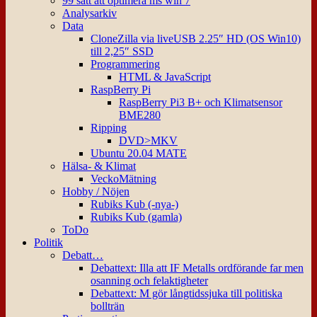
99 sätt att optimera ms win 7
Analysarkiv
Data
CloneZilla via liveUSB 2.25″ HD (OS Win10)
till 2,25″ SSD
Programmering
HTML & JavaScript
RaspBerry Pi
RaspBerry Pi3 B+ och Klimatsensor
BME280
Ripping
DVD>MKV
Ubuntu 20.04 MATE
Hälsa- & Klimat
VeckoMätning
Hobby / Nöjen
Rubiks Kub (-nya-)
Rubiks Kub (gamla)
ToDo
Politik
Debatt…
Debattext: Illa att IF Metalls ordförande far men
osanning och felaktigheter
Debattext: M gör långtidssjuka till politiska
bollträn