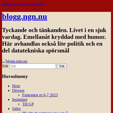
Hoppa till primärt innehåll
blogg.ngn.nu
Tyckande och tänkanden. Livet i en sjuk
vardag. Emellanåt kryddad med humor.
Här avhandlas också lite politik och en
del datatekniska spörsmål
Sök
Huvudmeny
Hem
Diverse
Fantomen nr 6-7 2023
Insändare
Till GP
Sidor