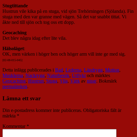
Stugtittande
Hustrun vile kika på en stuga, vid sjön Trehörningen (Sjölanda). Fin
stuga med den var granne med vägen. Så det var snabbt tittat. Vi
åkte ned till sjön och tog oss ett dopp.
Geocaching
Det blev några idag efter lite vila.
Hälsoläget
:
OK, men värken i höger ben och höger arm vill inte ge med sig.
[02-08-015-045]
Detta inlägg publicerades i
Bad
,
Lederna
,
Ländrygg
,
Motion
,
Musklerna
,
Nackrygg
,
Naturbesök
,
Utflykt
och märktes
Geocaching
,
Hustrun
,
Stuga
,
Vila
,
Värk
av
nisse
. Bokmärk
permalänken
.
Lämna ett svar
Din e-postadress kommer inte publiceras.
Obligatoriska fält är
märkta
*
Kommentar
*