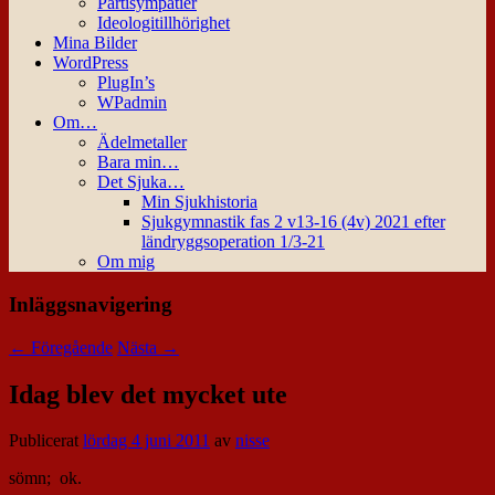
Partisympatier
Ideologitillhörighet
Mina Bilder
WordPress
PlugIn’s
WPadmin
Om…
Ädelmetaller
Bara min…
Det Sjuka…
Min Sjukhistoria
Sjukgymnastik fas 2 v13-16 (4v) 2021 efter
ländryggsoperation 1/3-21
Om mig
Inläggsnavigering
←
Föregående
Nästa
→
Idag blev det mycket ute
Publicerat
lördag 4 juni 2011
av
nisse
sömn; ok.