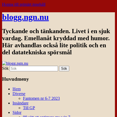
Hoppa till primärt innehåll
blogg.ngn.nu
Tyckande och tänkanden. Livet i en sjuk
vardag. Emellanåt kryddad med humor.
Här avhandlas också lite politik och en
del datatekniska spörsmål
Sök
Huvudmeny
Hem
Diverse
Fantomen nr 6-7 2023
Insändare
Till GP
Sidor