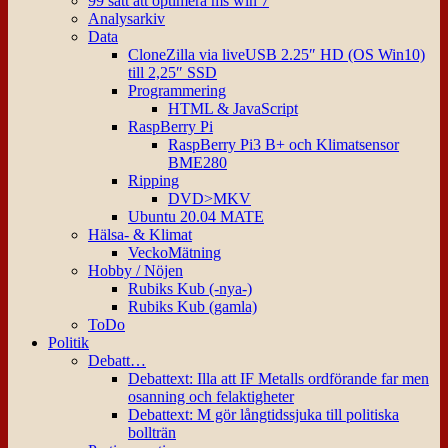
99 sätt att optimera ms win 7
Analysarkiv
Data
CloneZilla via liveUSB 2.25″ HD (OS Win10)
till 2,25″ SSD
Programmering
HTML & JavaScript
RaspBerry Pi
RaspBerry Pi3 B+ och Klimatsensor
BME280
Ripping
DVD>MKV
Ubuntu 20.04 MATE
Hälsa- & Klimat
VeckoMätning
Hobby / Nöjen
Rubiks Kub (-nya-)
Rubiks Kub (gamla)
ToDo
Politik
Debatt…
Debattext: Illa att IF Metalls ordförande far men
osanning och felaktigheter
Debattext: M gör långtidssjuka till politiska
bollträn