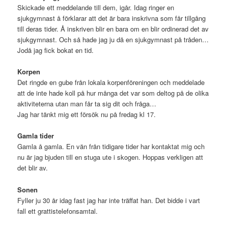
Skickade ett meddelande till dem, igår. Idag ringer en
sjukgymnast å förklarar att det är bara inskrivna som får tillgång
/* Flikarna [Tabs] id */

#thetabs {}

till deras tider. Å inskriven blir en bara om en blir ordinerad det av
sjukgymnast. Och så hade jag ju då en sjukgymnast på tråden…
/* Sidopanel (meny) [sidebar (menu)] id */

Jodå jag fick bokat en tid.
#sidebar {}

Korpen
/* Sidopanel 2 (meny) [sidebar 2 (menu)] id */

Det ringde en gube från lokala korpenföreningen och meddelade
#ther2sidebar {}

att de inte hade koll på hur många det var som deltog på de olika
aktiviteterna utan man får ta sig dit och fråga…
/* Området uppe till höger som innehåller frågorn
Jag har tänkt mig ett försök nu på fredag kl 17.
#thetopright {}

/* Inläggen / posterna / 'loopen' [the loop] id */
Gamla tider
#theloop {}

Gamla å gamla. En vän från tidigare tider har kontaktat mig och
nu är jag bjuden till en stuga ute i skogen. Hoppas verkligen att
/* Respektive inlägg / post [the single post] kla
det blir av.
.thepost {}

Sonen
/* Respektive inlägg / post, huvud [the single po
Fyller ju 30 år idag fast jag har inte träffat han. Det bidde i vart
.theposthead {}

fall ett grattistelefonsamtal.
/* Respektive inlägg / post, text (content = inne