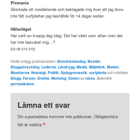
.theposttext {}

Pixmania
Skickade ett meddelande och beklagade mig över att jag ännu
/* Respektive inlägg / post, s.k. metadata (kateg
inte fått surfplattan jag beställde för 14 dagar sedan.
.thepostmeta {}

Hälsoläget
:
/* Respektive inlägg / post, 'fot' [the single po
Har varit en knepig dag idag. Det har värkt som attan men det
.thepostfoot {}

har inte besvärat mig…?
 /* Navigeringsdelen, om det finns flera poster s
[03-08-015-015]
.thenavigation {}

Detta inlägg publicerades i
Bemärkelsedag
,
Besökt
,
Bloggutveckling
,
Lederna
,
Ländrygg
,
Media
,
Miljötänk
,
Motion
,
/* Sidfoten [foot] id */

Musklerna
,
Nostalgi
,
Politik
,
Sjukgymnastik
,
surfplatta
och märktes
#thefoot {}

Blogg
,
Farsan
,
Grattis
,
Monolog
,
Sonen
av
nisse
. Bokmärk
permalänken
.
/* SLUT: placering på sidan och färger [END: typo
Lämna ett svar
Din e-postadress kommer inte publiceras.
Obligatoriska
*
fält är märkta