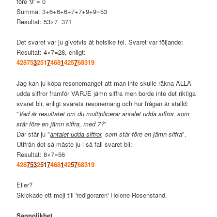
före '9' = 0
Summa: 3+6+6+6+7+7+9+9=53
Resultat: 53×7=371
Det svaret var ju givetvis åt helsike fel. Svaret var följande:
Resultat: 4×7=28, enligt:
42875
3
251
7
468
1
425
7
68319
Jag kan ju köpa resonemanget att man inte skulle räkna ALLA
udda siffror framför VARJE jämn siffra men borde inte det riktiga
svaret bli, enligt svarets resonemang och hur frågan är ställd:
"
Vad är resultatet om du multiplicerar antalet udda siffror, som
står före en jämn siffra, med 7?
"
Där står ju "
antalet udda siffror
, som står före en jämn siffra
".
Utifrån det så måste ju i så fall svaret bli:
Resultat: 8×7=56
428
753
2
51
7
468
1
42
5
7
68319
Eller?
Skickade ett mejl till 'redigeraren' Helene Rosenstand.
Sannolikhet