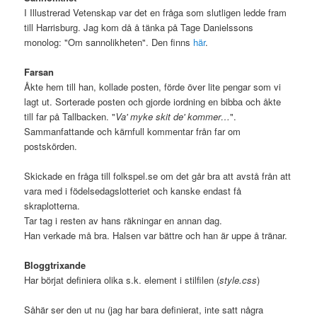
I Illustrerad Vetenskap var det en fråga som slutligen ledde fram
till Harrisburg. Jag kom då å tänka på Tage Danielssons
monolog: "Om sannolikheten". Den finns
här
.
Farsan
Åkte hem till han, kollade posten, förde över lite pengar som vi
lagt ut. Sorterade posten och gjorde iordning en bibba och åkte
till far på Tallbacken. "
Va' myke skit de' kommer…
".
Sammanfattande och kärnfull kommentar från far om
postskörden.
Skickade en fråga till folkspel.se om det går bra att avstå från att
vara med i födelsedagslotteriet och kanske endast få
skraplotterna.
Tar tag i resten av hans räkningar en annan dag.
Han verkade må bra. Halsen var bättre och han är uppe å tränar.
Bloggtrixande
Har börjat definiera olika s.k. element i stilfilen (
style.css
)
Såhär ser den ut nu (jag har bara definierat, inte satt några