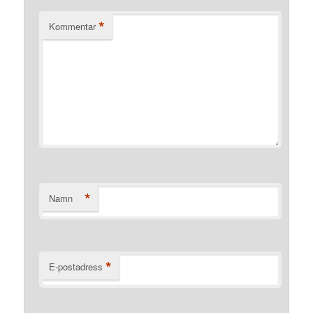
*
Kommentar
*
Namn
*
E-postadress