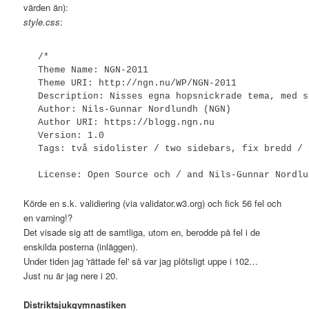
värden än):
style.css
:
/*

Theme Name: NGN-2011

Theme URI: http://ngn.nu/WP/NGN-2011

Description: Nisses egna hopsnickrade tema, med s
Author: Nils-Gunnar Nordlundh (NGN)

Author URI: https://blogg.ngn.nu

Version: 1.0 

Tags: två sidolister / two sidebars, fix bredd / 
License: Open Source och / and Nils-Gunnar Nordlun
License URI:

Körde en s.k. validiering (via validator.w3.org) och fick 56 fel och
*/

en varning!?
Det visade sig att de samtliga, utom en, berodde på fel i de
/* START: placering på sidan och färger [typograp
enskilda posterna (inläggen).
/* Sidfoten [Foot] id */

Under tiden jag 'rättade fel' så var jag plötsligt uppe i 102…
#thepage {} 

Just nu är jag nere i 20.
/* Sidhuvudet [Head] id */

Distriktsjukgymnastiken
#thehead {}
