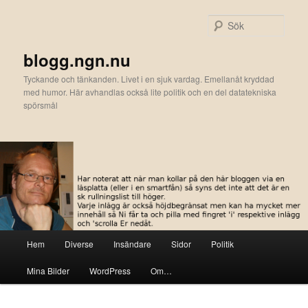
Hoppa
till
Sök
primärt
innehåll
blogg.ngn.nu
Tyckande och tänkanden. Livet i en sjuk vardag. Emellanåt kryddad
med humor. Här avhandlas också lite politik och en del datatekniska
spörsmål
Huvudmeny
Hem
Diverse
Insändare
Sidor
Politik
Mina Bilder
WordPress
Om…