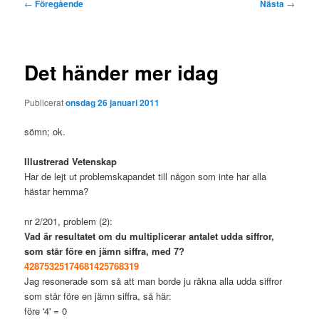
Inläggsnavigering
←
Föregående
Nästa
→
Det händer mer idag
Publicerat
onsdag 26 januari 2011
sömn; ok.
Illustrerad Vetenskap
Har de lejt ut problemskapandet till någon som inte har alla
hästar hemma?
nr 2/201, problem (2):
Vad är resultatet om du multiplicerar antalet udda siffror,
som står före en jämn siffra, med 7?
42875325174681425768319
Jag resonerade som så att man borde ju räkna alla udda siffror
som står före en jämn siffra, så här:
före '4' = 0