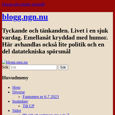
Hoppa till primärt innehåll
blogg.ngn.nu
Tyckande och tänkanden. Livet i en sjuk
vardag. Emellanåt kryddad med humor.
Här avhandlas också lite politik och en
del datatekniska spörsmål
Sök
Huvudmeny
Hem
Diverse
Fantomen nr 6-7 2023
Insändare
Till GP
Sidor