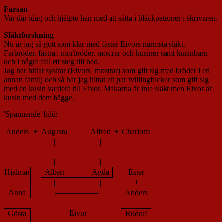
Farsan
Var där idag och hjälpte han med att sätta i bläckpatroner i skrivaren.
Släktforskning
Nu är jag så gott som klar med faster Eivors närmsta släkt.
Farbröder, fastrar, morbröder, mostrar och kusiner samt kusinbarn
och i några fall ett steg till ned.
Jag har hittat systrar (Eivors mostrar) som gift sig med bröder i en
annan familj och så har jag hittat ett par tvillingflickor som gift sig
med en kusin vardera till Eivor. Makarna är inte släkt men Eivor är
kusin med dem bägge.
'Spännande' bild:
Anders
+
Augusta
Alfred
+
Charlotta
|
|
|
|
—————–
—————–
|
|
|
|
Hjalmar
Albert
+
Agda
Ester
+
+
|
|
Anna
—————–
Anders
|
|
|
Eivor
Gösta
Rudolf