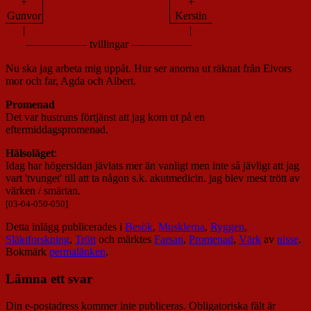
+
+
Gunvor
Kerstin
|
|
—————–
tvillingar
—————–
Nu ska jag arbeta mig uppåt. Hur ser anorna ut räknat från Eivors
mor och far, Agda och Albert.
Promenad
Det var hustruns förtjänst att jag kom ut på en
eftermiddagspromenad.
Hälsoläget
:
Idag har högersidan jävlats mer än vanligt men inte så jävligt att jag
vart 'tvunget' till att ta någon s.k. akutmedicin. jag blev mest trött av
värken / smärtan.
[03-04-050-050]
Detta inlägg publicerades i
Besök
,
Musklerna
,
Ryggen
,
Släktforskning
,
Trött
och märktes
Farsan
,
Promenad
,
Värk
av
nisse
.
Bokmärk
permalänken
.
Lämna ett svar
Din e-postadress kommer inte publiceras.
Obligatoriska fält är