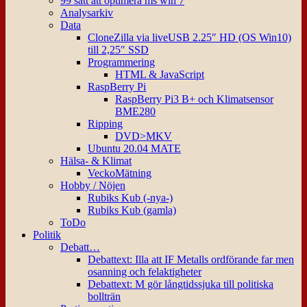
99 sätt att optimera ms win 7
Analysarkiv
Data
CloneZilla via liveUSB 2.25″ HD (OS Win10)
till 2,25″ SSD
Programmering
HTML & JavaScript
RaspBerry Pi
RaspBerry Pi3 B+ och Klimatsensor
BME280
Ripping
DVD>MKV
Ubuntu 20.04 MATE
Hälsa- & Klimat
VeckoMätning
Hobby / Nöjen
Rubiks Kub (-nya-)
Rubiks Kub (gamla)
ToDo
Politik
Debatt…
Debattext: Illa att IF Metalls ordförande far men
osanning och felaktigheter
Debattext: M gör långtidssjuka till politiska
bollträn