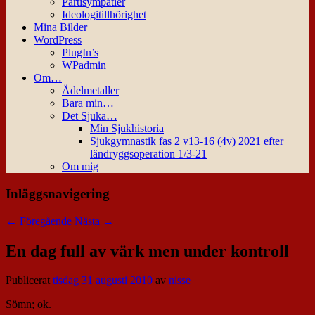
Partisympatier
Ideologitillhörighet
Mina Bilder
WordPress
PlugIn’s
WPadmin
Om…
Ädelmetaller
Bara min…
Det Sjuka…
Min Sjukhistoria
Sjukgymnastik fas 2 v13-16 (4v) 2021 efter
ländryggsoperation 1/3-21
Om mig
Inläggsnavigering
←
Föregående
Nästa
→
En dag full av värk men under kontroll
Publicerat
tisdag 31 augusti 2010
av
nisse
Sömn; ok.