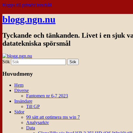
Hoppa till primärt innehåll
blogg.ngn.nu
Tyckande och tänkanden. Livet i en sjuk v
datatekniska spörsmål
Sök
Huvudmeny
Hem
Diverse
Fantomen nr 6-7 2023
Insändare
Till GP
Sidor
99 sätt att optimera ms win 7
Analysarkiv
Data