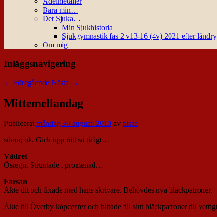
Ädelmetaller
Bara min…
Det Sjuka…
Min Sjukhistoria
Sjukgymnastik fas 2 v13-16 (4v) 2021 efter ländr
Om mig
Inläggsnavigering
←
Föregående
Nästa
→
Mittemellandag
Publicerat
måndag 30 augusti 2010
av
nisse
sömn; ok. Gick upp rätt så tidigt…
Vädret
Ösregn. Struntade i promenad…
Farsan
Åkte dit och fixade med hans skrivare. Behövdes nya bläckpatroner.
Åkte till Överby köpcenter och hittade till slut bläckpatroner till vetti