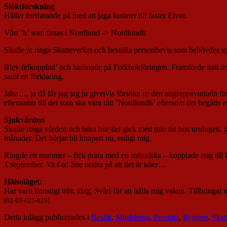
Släktforskning
Håller fortfarande på med att jaga kusiner till faster Eivor.
Vårt ’h’ som fattas i Nordlund -> Nordlundh
Skulle ju ringa Skatteverket och beställa personbevis som behövdes sp
Blev felkopplad’ och hamnade på Folkbokföringen. Framförde mitt äre
samt en förklaring.
Jaha…, ja då får jag jag ju givetvis försöka ur den angreppsvinkeln fö
efternamn till det som ska vara rätt ’Nordlundh’ eftersom det begåtts et
Sjukvården
Skulle ringa vården och höra hur det gick med min tid hos urologen. j
månader. Det börjar bli knapert nu, enligt mig.
Ringde ett nummer – fick prata med en människa – kopplade mig till 
1 september. Va f-n! Inte undra på att det är köer…
Hälsoläget
:
Har varit konstigt trött idag. Svårt för att hålla mig vaken. Tillbringat
[02-03-025-025]
Detta inlägg publicerades i
Besök
,
Musklerna
,
Prostata
,
Ryggen
,
Skat