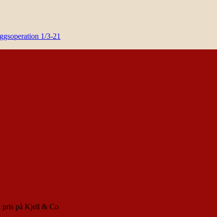
yggsoperation 1/3-21
gt pris på Kjell & Co