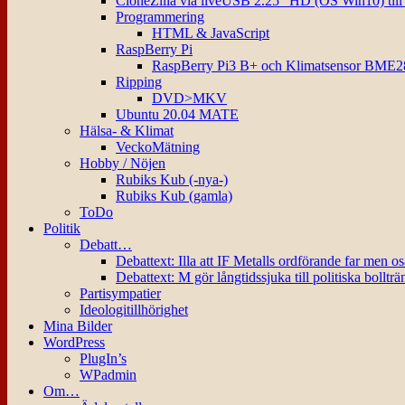
CloneZilla via liveUSB 2.25″ HD (OS Win10) til
Programmering
HTML & JavaScript
RaspBerry Pi
RaspBerry Pi3 B+ och Klimatsensor BME2
Ripping
DVD>MKV
Ubuntu 20.04 MATE
Hälsa- & Klimat
VeckoMätning
Hobby / Nöjen
Rubiks Kub (-nya-)
Rubiks Kub (gamla)
ToDo
Politik
Debatt…
Debattext: Illa att IF Metalls ordförande far men o
Debattext: M gör långtidssjuka till politiska bollträ
Partisympatier
Ideologitillhörighet
Mina Bilder
WordPress
PlugIn’s
WPadmin
Om…