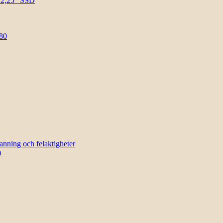
l 2,25″ SSD
80
sanning och felaktigheter
n