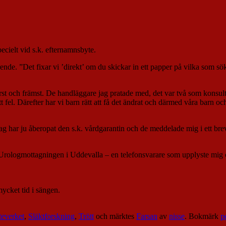
ecielt vid s.k. efternamnsbyte.
nde. ”Det fixar vi ’direkt’ om du skickar in ett papper på vilka som s
rst och främst. De handläggare jag pratade med, det var två som konsulte
t fel. Därefter har vi barn rätt att få det ändrat och därmed våra barn oc
ag har ju åberopat den s.k. vårdgarantin och de meddelade mig i ett bre
Urologmottagningen i Uddevalla – en telefonsvarare som upplyste mig o
 mycket tid i sängen.
teverket
,
Släktforskning
,
Trött
och märktes
Farsan
av
nisse
. Bokmärk
p