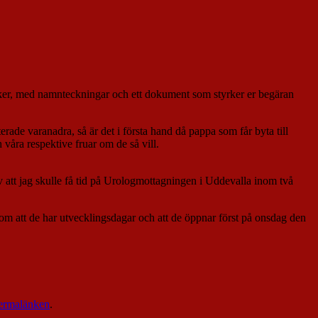
öker, med namnteckningar och ett dokument som styrker er begäran
rade varanadra, så är det i första hand då pappa som får byta till
h våra respektive fruar om de så vill.
v att jag skulle få tid på Urologmottagningen i Uddevalla inom två
m att de har utvecklingsdagar och att de öppnar först på onsdag den
ermalänken
.