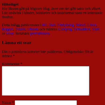
Hälsoläget
:
Har liksom gått på högvarv idag, även om det gått sakta och säkert.
Lite småvärk i händer, handleder och underarmar samt en irriterande
tinnitus.
Detta inlägg publicerades i
Bil
,
Data
,
Förkylning
,
Hörsel
,
Linux
,
Ryggen
,
Teknik
,
Ubuntu
och märktes
Camping
,
VirtualBox
,
Värk
av
nisse
. Bokmärk
permalänken
.
Lämna ett svar
Din e-postadress kommer inte publiceras.
Obligatoriska fält är
märkta
*
Kommentar
*
Namn
*