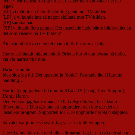
[MLP] var faktiskt riktigt urusel. Osäker när man väljer det här
läget?
[EP] vi märkte en liten försämring gentemot TV-bilden.
[LP] ja vi kunde inte så någon skillnad mot TV-bilden.
[SP] samma här.
[XP] vi tittade flera gånger. Det inspelade hade bättre bildkvalitet än
det som visades på TV-bilden?
Återstår att skriva en enkel manual för hustrun att följa…
Har också åtagit mig att enkelt författa hur vi kan lyssna på radio,
via vår harman/kardon.
Data
– ubuntu
Idag slog jag till. Det uppstod ju ’dötid’. Fastnade lite i Harems
handling…
Har idag uppgraderat till ubuntu 8.04 LTS (Long Time Support),
Hardy Heron
.
Den version jag hade innan, 7.10,
Gutsy Gibbon
, har liksom
försvunnit…? Den går inte att uppgradera och inte går det att
installera program. Supporten för 7.10 upphörde när 9.04 släpptes.
Så valet var ju inte så svårt. Jag var näst intill tvungen.
Lite trixande blev det med bildskärmarna. Jag har ju två och så har