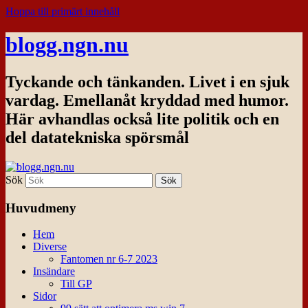
Hoppa till primärt innehåll
blogg.ngn.nu
Tyckande och tänkanden. Livet i en sjuk
vardag. Emellanåt kryddad med humor.
Här avhandlas också lite politik och en
del datatekniska spörsmål
Sök
Huvudmeny
Hem
Diverse
Fantomen nr 6-7 2023
Insändare
Till GP
Sidor