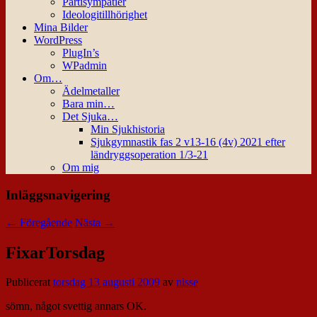
Partisympatier
Ideologitillhörighet
Mina Bilder
WordPress
PlugIn’s
WPadmin
Om…
Ädelmetaller
Bara min…
Det Sjuka…
Min Sjukhistoria
Sjukgymnastik fas 2 v13-16 (4v) 2021 efter
ländryggsoperation 1/3-21
Om mig
Inläggsnavigering
←
Föregående
Nästa
→
FixarTorsdag
Publicerat
torsdag 13 augusti 2009
av
nisse
sömn, något svettig annars OK.