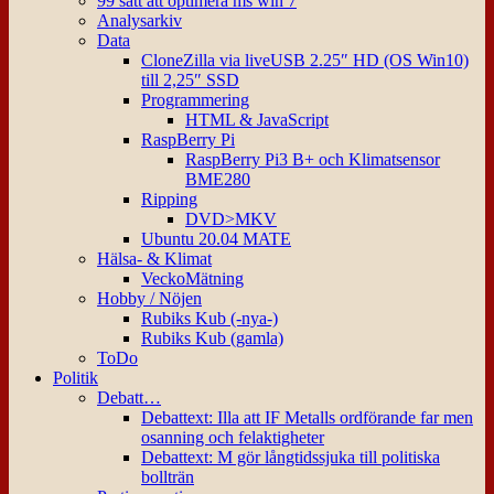
99 sätt att optimera ms win 7
Analysarkiv
Data
CloneZilla via liveUSB 2.25″ HD (OS Win10)
till 2,25″ SSD
Programmering
HTML & JavaScript
RaspBerry Pi
RaspBerry Pi3 B+ och Klimatsensor
BME280
Ripping
DVD>MKV
Ubuntu 20.04 MATE
Hälsa- & Klimat
VeckoMätning
Hobby / Nöjen
Rubiks Kub (-nya-)
Rubiks Kub (gamla)
ToDo
Politik
Debatt…
Debattext: Illa att IF Metalls ordförande far men
osanning och felaktigheter
Debattext: M gör långtidssjuka till politiska
bollträn