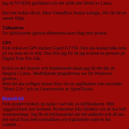
jag ett NVIDIA grafikkort och det stöds inte direkt av Linux.
Har inte kollat allt än. Men VirtualBox brukar krångla. Det får bli en
senare fråga.
Tältsnören
De självlysande (gröna) tältsnörena kom idag med posten.
GPS
Fick också en GPS tracker; Gport GT750. Den ska kunna hålla reda
på var man tar en bild. Den fick jag för att jag tecknat en prenum på
Digital Foto För Alla.
Krävs en del fixande och installerande innan jag får det där att
fungera i Linux. Medföljande programvara var för Windows,
givetvis…
Men det ska tydligen kunna fixas via en applikation som använder
’Mono 2.0+’ och en Linuxversion av SportTracks.
Brandt bil
Fick positivt besked, tja nästa i vart fall, av bilförsäljaren. Mitt
ryggstöd hade inte kommit. Restnoterat från fabriken och de har haft
semesterstängt. Jag får ett telefonsamtal när det anländer och då ska
det också fixas med centrallåset och tygklädseln samt en del
tvättråd…