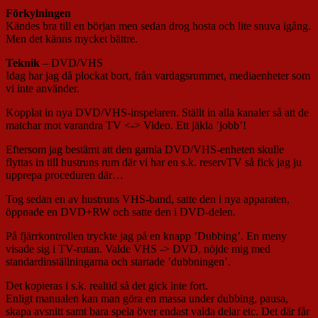
Förkylningen
Kändes bra till en början men sedan drog hosta och lite snuva igång.
Men det känns mycket bättre.
Teknik
– DVD/VHS
Idag har jag då plockat bort, från vardagsrummet, mediaenheter som
vi inte använder.
Kopplat in nya DVD/VHS-inspelaren. Ställt in alla kanaler så att de
matchar mot varandra TV <-> Video. Ett jäkla ’jobb’!
Eftersom jag bestämt att den gamla DVD/VHS-enheten skulle
flyttas in till hustruns rum där vi har en s.k. reservTV så fick jag ju
upprepa proceduren där…
Tog sedan en av hustruns VHS-band, satte den i nya apparaten,
öppnade en DVD+RW och satte den i DVD-delen.
På fjärrkontrollen tryckte jag på en knapp ’Dubbing’. En meny
visade sig i TV-rutan. Valde VHS -> DVD, nöjde mig med
standardinställningarna och startade ’dubbningen’.
Det kopieras i s.k. realtid så det gick inte fort.
Enligt manualen kan man göra en massa under dubbing, pausa,
skapa avsnitt samt bara spela över endast valda delar etc. Det där får