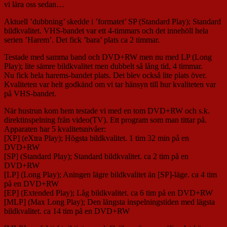
vi lära oss sedan…
Aktuell ’dubbning’ skedde i ’formatet’ SP (Standard Play); Standard
bildkvalitet. VHS-bandet var ett 4-timmars och det innehöll hela
serien ’Harem’. Det fick ’bara’ plats ca 2 timmar.
Testade med samma band och DVD+RW men nu med LP (Long
Play); lite sämre bildkvalitet men dubbelt så lång tid, 4 timmar.
Nu fick hela harems-bandet plats. Det blev också lite plats över.
Kvaliteten var helt godkänd om vi tar hänsyn till hur kvaliteten var
på VHS-bandet.
När hustrun kom hem testade vi med en tom DVD+RW och s.k.
direktinspelning från video(TV). Ett program som man tittar på.
Apparaten har 5 kvalitetsnivåer:
[XP] (eXtra Play); Högsta bildkvalitet. 1 tim 32 min på en
DVD+RW
[SP] (Standard Play); Standard bildkvalitet. ca 2 tim på en
DVD+RW
[LP] (Long Play); Aningen lägre bildkvalitet än [SP]-läge. ca 4 tim
på en DVD+RW
[EP] (Extended Play); Låg bildkvalitet. ca 6 tim på en DVD+RW
[MLP] (Max Long Play); Den längsta inspelningstiden med lägsta
bildkvalitet. ca 14 tim på en DVD+RW