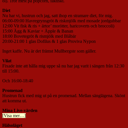
öl). Tror mest på popcorn, faktiskt.
Diet
Nu har vi, hustrun och jag, satt ihop en stramare diet, för mig.
06:00-09:00 Havregrynsgröt & riskmjölk med mosade jordgubbar
12:00 Vit fisk & ris + ärtor’ morötter, haricoverts och broccoli)
15:00 Ägg & Kaviar + Äpple & Banan
18:00 Bovetegröt & rismjölk med Blåbär
20:00-21:00 1 glas Dofilus & 1 glas Proviva Nypon
Inget kaffe. Nu är det främst Mullbergste som gäller.
Vilat
Fixade inte att hålla mig uppe så nu har jag varit i sängen från 12:30
till 15:00.
Och 16:00-18:40
Promenad
Hustrun fick med mig ut på en promenad. Mellan sänglägena. Skönt
att komma ut.
Mina Live-värden
[Visa mer…]
Hälsoläget