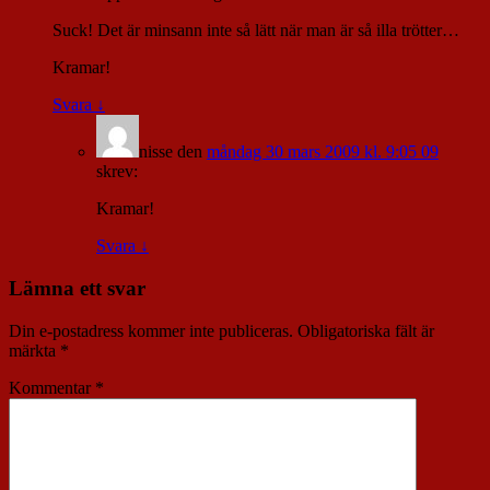
Suck! Det är minsann inte så lätt när man är så illa trötter…
Kramar!
Svara
↓
nisse
den
måndag 30 mars 2009 kl. 9:05 09
skrev:
Kramar!
Svara
↓
Lämna ett svar
Din e-postadress kommer inte publiceras.
Obligatoriska fält är
märkta
*
Kommentar
*