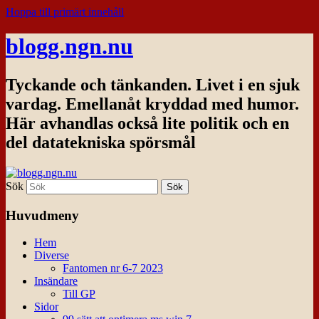
Hoppa till primärt innehåll
blogg.ngn.nu
Tyckande och tänkanden. Livet i en sjuk
vardag. Emellanåt kryddad med humor.
Här avhandlas också lite politik och en
del datatekniska spörsmål
Sök
Huvudmeny
Hem
Diverse
Fantomen nr 6-7 2023
Insändare
Till GP
Sidor