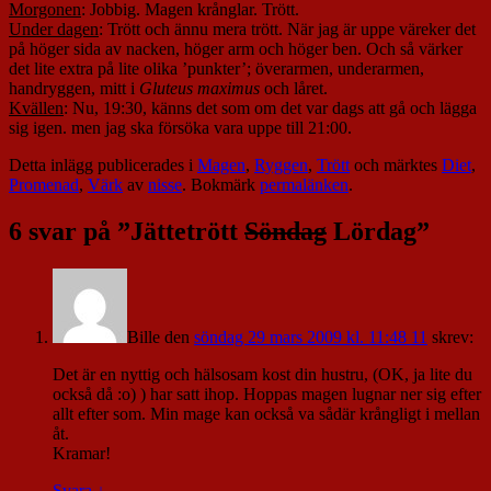
Morgonen
: Jobbig. Magen krånglar. Trött.
Under dagen
: Trött och ännu mera trött. När jag är uppe väreker det
på höger sida av nacken, höger arm och höger ben. Och så värker
det lite extra på lite olika ’punkter’; överarmen, underarmen,
handryggen, mitt i
Gluteus maximus
och låret.
Kvällen
: Nu, 19:30, känns det som om det var dags att gå och lägga
sig igen. men jag ska försöka vara uppe till 21:00.
Detta inlägg publicerades i
Magen
,
Ryggen
,
Trött
och märktes
Diet
,
Promenad
,
Värk
av
nisse
. Bokmärk
permalänken
.
6 svar på ”
Jättetrött
Söndag
Lördag
”
Bille
den
söndag 29 mars 2009 kl. 11:48 11
skrev:
Det är en nyttig och hälsosam kost din hustru, (OK, ja lite du
också då :o) ) har satt ihop. Hoppas magen lugnar ner sig efter
allt efter som. Min mage kan också va sådär krångligt i mellan
åt.
Kramar!
Svara
↓