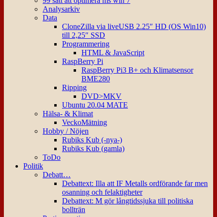
99 sätt att optimera ms win 7
Analysarkiv
Data
CloneZilla via liveUSB 2.25″ HD (OS Win10)
till 2,25″ SSD
Programmering
HTML & JavaScript
RaspBerry Pi
RaspBerry Pi3 B+ och Klimatsensor
BME280
Ripping
DVD>MKV
Ubuntu 20.04 MATE
Hälsa- & Klimat
VeckoMätning
Hobby / Nöjen
Rubiks Kub (-nya-)
Rubiks Kub (gamla)
ToDo
Politik
Debatt…
Debattext: Illa att IF Metalls ordförande far men
osanning och felaktigheter
Debattext: M gör långtidssjuka till politiska
bollträn