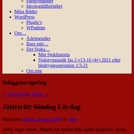
Partisympatier
Ideologitillhörighet
Mina Bilder
WordPress
PlugIn’s
WPadmin
Om…
Ädelmetaller
Bara min…
Det Sjuka…
Min Sjukhistoria
Sjukgymnastik fas 2 v13-16 (4v) 2021 efter
ländryggsoperation 1/3-21
Om mig
Inläggsnavigering
←
Föregående
Nästa
→
Jättetrött
Söndag
Lördag
Publicerat
lördag 28 mars 2009
av
nisse
sömn, inget vidare. Magen har spökat hela natten (popcorn, pizza,