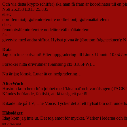
Och via detta krypto (chiffer) ska man få fram är koordinater till en plat
N59 25.353 E013 25.835
eller:
nord femniotjugofemtrefemtre nolltrettontjugofemåttatrefem
eller:
femniotvåfemtrefemtre nolletttretvåfemåttatrefem
fast;
givetvis; med andra siffror. Hyfsat givna är (förutom frågetecknen): 
Data
Jag kan inte skriva ut! Efter uppgradering till Linux Ubuntu 10.04
Lu
Försöker hitta drivrutiner (Samsung clx-3185FW)…
Nu är jag lömsk. Lutar åt en nedgradering…
AfterWork
Hustrun kom hem från jobbet med 'kinamat' och var ölsugen (TACK!
Kändes befriande, faktiskt, att få ta sig ett par öl.
Kikade lite på TV; The Voice. Tycker det är ett hyfsat bra och underh
Hälsoläget
:
Idag kom jag inte ut. Det tog emot för mycket. Värker i lederna och 
[03-04-025-00
5]