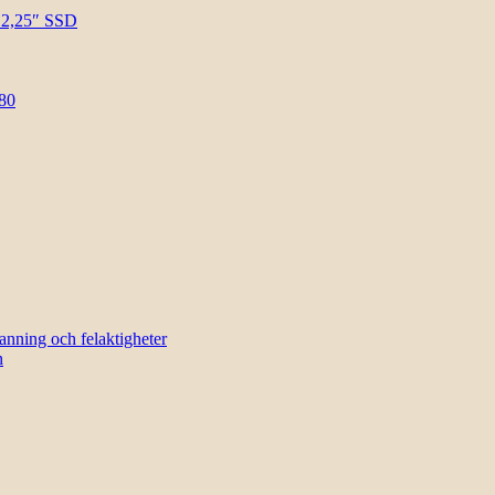
l 2,25″ SSD
80
sanning och felaktigheter
n