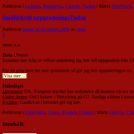
Publicerat i
Lederna
,
Musklerna
,
Utskrift
,
Vardag
|
Märkt
AfterWork
,
Småförkyld uppgraderingsTisdag
Publicerat
tisdag 16 december 2008
av
nisse
2
sömn u.a.
Data
-Ubuntu
Kommer inte ihåg av vilken anledning jag inte vill uppgradera från 
För att göra livet lite mer spännande så gör jag den uppdateringen n
[Visa mer…]
Hälsoläget
Morgonen
: OK. Fungerar mycket bra nuförtiden då hustrun väcker mi
Under dagen
: Ont i halsen – förkylning på G?. Vanliga värken i arma
Kvällen
: Gasläckan i huvudet ger sig inte.
Publicerat i
Förkylning
,
Linux
,
Ryggen
,
Ubuntu
|
Märkt
FireFox
,
Upp
Innehåll: