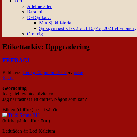
Om…
Ädelmetaller
Bara min…
Det Sjuka…
Min Sjukhistoria
Sjukgymnastik fas 2 v13-16 (4v) 2021 efter ländr
Om mig
Etikettarkiv:
Uppgradering
FREDAG!
Publicerat
fredag 20 januari 2012
av
nisse
Svara
Geocaching
Idag uteblev uteaktiviteten.
Jag har fastnat i ett chiffer. Någon som kan?
Bilden (chiffret) ser ut så här:
(klicka på den för större)
Ledtråden är: Lod:Kalcium