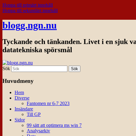
Hoppa till primärt innehåll
Hoppa till sekundärt innehåll
blogg.ngn.nu
Tyckande och tänkanden. Livet i en sjuk v
datatekniska spörsmål
Sök
Huvudmeny
Hem
Diverse
Fantomen nr 6-7 2023
Insändare
Till GP
Sidor
99 sätt att optimera ms win 7
Analysarkiv