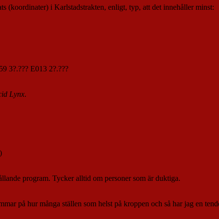
s (koordinater) i Karlstadstrakten, enligt, typ, att det innehåller minst:
N59 3?.??? E013 2?.???
cid Lynx
.
)
ållande program. Tycker alltid om personer som är duktiga.
ömmar på hur många ställen som helst på kroppen och så har jag en tend