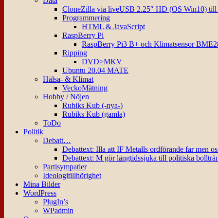
Data
CloneZilla via liveUSB 2.25″ HD (OS Win10) til
Programmering
HTML & JavaScript
RaspBerry Pi
RaspBerry Pi3 B+ och Klimatsensor BME2
Ripping
DVD>MKV
Ubuntu 20.04 MATE
Hälsa- & Klimat
VeckoMätning
Hobby / Nöjen
Rubiks Kub (-nya-)
Rubiks Kub (gamla)
ToDo
Politik
Debatt…
Debattext: Illa att IF Metalls ordförande far men o
Debattext: M gör långtidssjuka till politiska bollträ
Partisympatier
Ideologitillhörighet
Mina Bilder
WordPress
PlugIn’s
WPadmin