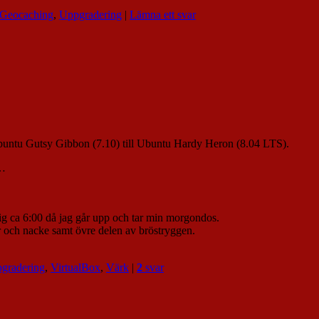
Geocaching
,
Uppgradering
|
Lämna ett svar
Ubuntu Gutsy Gibbon (7.10) till Ubuntu Hardy Heron (8.04 LTS).
u…
g ca 6:00 då jag går upp och tar min morgondos.
r och nacke samt övre delen av bröstryggen.
gradering
,
VirtualBox
,
Värk
|
2
svar