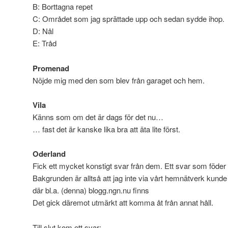
B: Borttagna repet
C: Området som jag sprättade upp och sedan sydde ihop.
D: Nål
E: Tråd
Promenad
Nöjde mig med den som blev från garaget och hem.
Vila
Känns som om det är dags för det nu…
… fast det är kanske lika bra att äta lite först.
Oderland
Fick ett mycket konstigt svar från dem. Ett svar som föder
Bakgrunden är alltså att jag inte via vårt hemnätverk ku
där bl.a. (denna) blogg.ngn.nu finns
Det gick däremot utmärkt att komma åt från annat håll.
Till slut kom ett svar: