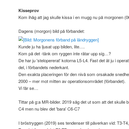
Kisseprov
Kom ihåg att jag skulle kissa i en mugg nu på morgonen (0
Dagens (morgon) bild på förbandet:
Kunde ju ha ljusat upp bilden, lite….
Kom på det -tänk om ryggen inte rätar upp sig…?
De har ju 'stelopererat' kotorna L5-L4. Fast det ät ju i oper
del, i förbandets nederkant.
Den exakta placeringen för den nivå som orsakade snedhe
2000 – mer mot mitten av operationsområdet (förbandet).
Vi får se…
Tittar på g:a MR-bilder. 2019 såg det ut som att det skulle b
C4 men nu blev det 'bara' C6-C7
I bröstryggen (2019) ses tendenser till påverkan vid: T3-T4