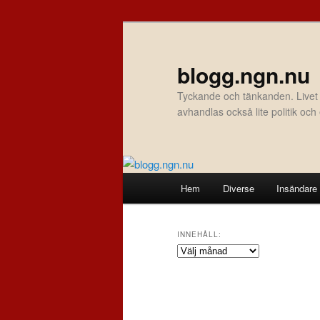
Hoppa
Hoppa
till
till
primärt
sekundärt
blogg.ngn.nu
innehåll
innehåll
Tyckande och tänkanden. Livet
avhandlas också lite politik oc
Huvudmeny
Hem
Diverse
Insändare
INNEHÅLL:
Innehåll: