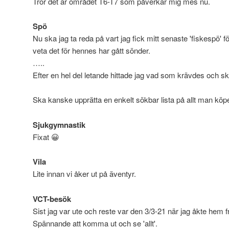
Tror det är området T6-T7 som påverkar mig mes nu.
Spö
Nu ska jag ta reda på vart jag fick mitt senaste 'fiskespö' fö
veta det för hennes har gått sönder.
…..
Efter en hel del letande hittade jag vad som krävdes och skic
Ska kanske upprätta en enkelt sökbar lista på allt man kö
Sjukgymnastik
Fixat 😀
Vila
Lite innan vi åker ut på äventyr.
VCT-besök
Sist jag var ute och reste var den 3/3-21 när jag åkte hem
Spännande att komma ut och se 'allt'.