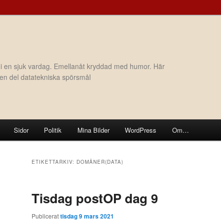
 i en sjuk vardag. Emellanåt kryddad med humor. Här
h en del datatekniska spörsmål
Sidor
Politik
Mina Bilder
WordPress
Om…
ETIKETTARKIV:
DOMÄNER(DATA)
Tisdag postOP dag 9
Publicerat
tisdag 9 mars 2021