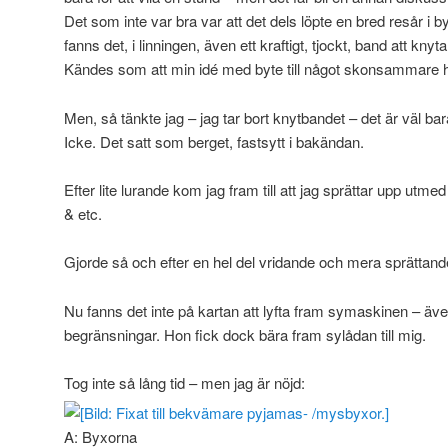
Det som inte var bra var att det dels löpte en bred resår i b
fanns det, i linningen, även ett kraftigt, tjockt, band att knyt
Kändes som att min idé med byte till något skonsammare höll
Men, så tänkte jag – jag tar bort knytbandet – det är väl bara
Icke. Det satt som berget, fastsytt i bakändan.
Efter lite lurande kom jag fram till att jag sprättar upp utme
& etc.
Gjorde så och efter en hel del vridande och mera sprättande 
Nu fanns det inte på kartan att lyfta fram symaskinen – äv
begränsningar. Hon fick dock bära fram sylådan till mig.
Tog inte så lång tid – men jag är nöjd:
A: Byxorna