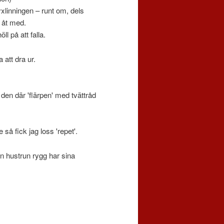
yxlinningen – runt om, dels
a åt med.
 på att falla.
 att dra ur.
d den där 'flärpen' med tvättråd
så fick jag loss 'repet'.
en hustrun rygg har sina