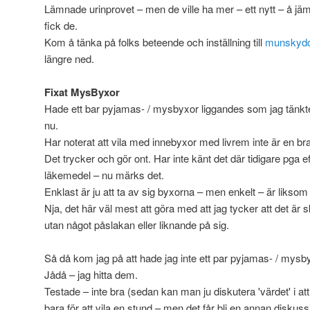
Lämnade urinprovet – men de ville ha mer – ett nytt – å jä
fick de.
Kom å tänka på folks beteende och inställning till
munskyd
längre ned.
Fixat MysByxor
Hade ett bar pyjamas- / mysbyxor liggandes som jag tänk
nu.
Har noterat att vila med innebyxor med livrem inte är en b
Det trycker och gör ont. Har inte känt det där tidigare pga e
läkemedel – nu märks det.
Enklast är ju att ta av sig byxorna – men enkelt – är liksom 
Nja, det här väl mest att göra med att jag tycker att det är
utan något påslakan eller liknande på sig.
Så då kom jag på att hade jag inte ett par pyjamas- / mys
Jådå – jag hitta dem.
Testade – inte bra (sedan kan man ju diskutera 'värdet' i att 
bara för att vila en stund – men det får bli en annan diskuss