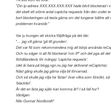
"
Din ip-adress XXX.XXX.XXX.XXX hade blivit blockerad i v
det skett ett större antal captcha requests från den under en 
bort blockeringen så testa gärna om det fungerar bättre att
problemen kvarstår.
"
Var ju tvungen att skicka följdfråga på det där:
"
… jag vill gärna 'gå till grunden'.
Det var Ni som rekommendera mig att börja använda reCa
Och nu säger ni att Ni blockerat 'min IP' och det pga att det
förhållandevis för många) 'captcha requests'.
(det är bara på blogg.ngn.nu jag har aktiverat reCaptcha).
Näst gång skulle jag gärna vilja bli förvarnad.
Och så skulle jag vilja ha 'listan' över vilka som försökt, s
'blacklist'.
Är det en lista jag själv kan komma åt? I så fall hur?
Vänligen
Nils-Gunnar Nordlundh
"