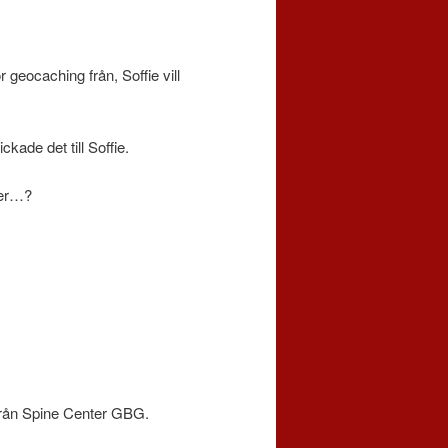
r geocaching från, Soffie vill
kade det till Soffie.
per…?
 från Spine Center GBG.