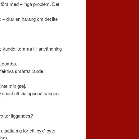
mföra med – inga problem. Det
d
– drar en harang om det lite
te kunde komma till användning
ra combo.
ffektiva smärtstillande
inte min grej.
 skönast att via uppepå sängen
byxkor liggandes?
utsätta sig för ett 'byx'-byte
ion)