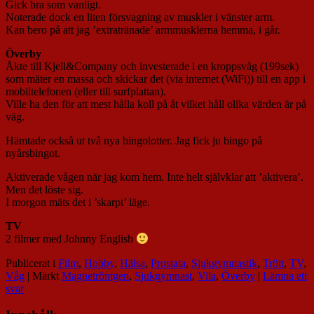
Gick bra som vanligt.
Noterade dock en liten försvagning av muskler i vänster arm.
Kan bero på att jag ’extratränade’ armmusklerna hemma, i går.
Överby
Åkte till Kjell&Company och investerade i en kroppsvåg (199sek)
som mäter en massa och skickar det (via internet (WiFi)) till en app i
mobiltelefonen (eller till surfplattan).
Ville ha den för att mest hålla koll på åt vilket håll olika värden är på
väg.
Hämtade också ut två nya bingolotter. Jag fick ju bingo på
nyårsbingot.
Aktiverade vågen när jag kom hem. Inte helt självklar att ’aktivera’.
Men det löste sig.
I morgon mäts det i ’skarpt’ läge.
TV
2 filmer med Johnny English
Publicerat i
Film
,
Hobby
,
Hälsa
,
Prostata
,
Sjukgymnastik
,
Trött
,
TV
,
Våg
|
Märkt
Magnetröntgen
,
Sjukgymnast
,
Vila
,
Överby
|
Lämna ett
svar