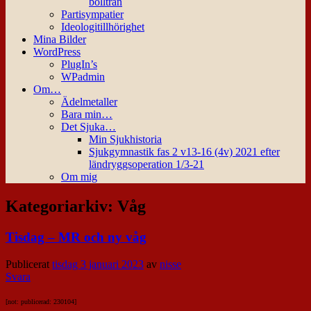
bollträn
Partisympatier
Ideologitillhörighet
Mina Bilder
WordPress
PlugIn’s
WPadmin
Om…
Ädelmetaller
Bara min…
Det Sjuka…
Min Sjukhistoria
Sjukgymnastik fas 2 v13-16 (4v) 2021 efter
ländryggsoperation 1/3-21
Om mig
Kategoriarkiv:
Våg
Tisdag – MR och ny våg
Publicerat
tisdag 3 januari 2023
av
nisse
Svara
[not: publicerad: 230104]