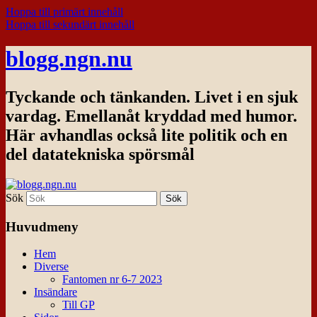
Hoppa till primärt innehåll
Hoppa till sekundärt innehåll
blogg.ngn.nu
Tyckande och tänkanden. Livet i en sjuk
vardag. Emellanåt kryddad med humor.
Här avhandlas också lite politik och en
del datatekniska spörsmål
Sök
Huvudmeny
Hem
Diverse
Fantomen nr 6-7 2023
Insändare
Till GP