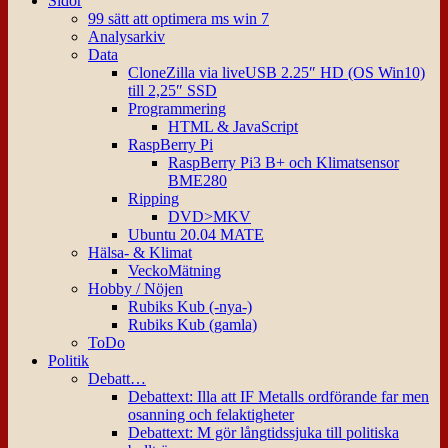
Sidor
99 sätt att optimera ms win 7
Analysarkiv
Data
CloneZilla via liveUSB 2.25″ HD (OS Win10)
till 2,25″ SSD
Programmering
HTML & JavaScript
RaspBerry Pi
RaspBerry Pi3 B+ och Klimatsensor
BME280
Ripping
DVD>MKV
Ubuntu 20.04 MATE
Hälsa- & Klimat
VeckoMätning
Hobby / Nöjen
Rubiks Kub (-nya-)
Rubiks Kub (gamla)
ToDo
Politik
Debatt…
Debattext: Illa att IF Metalls ordförande far men
osanning och felaktigheter
Debattext: M gör långtidssjuka till politiska