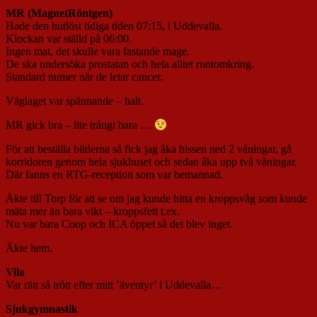
MR (MagnetRöntgen)
Hade den hutlöst tidiga tiden 07:15, i Uddevalla.
Klockan var ställd på 06:00.
Ingen mat, det skulle vara fastande mage.
De ska undersöka prostatan och hela alltet runtomkring.
Standard numer när de letar cancer.
Väglaget var spännande – halt.
MR gick bra – lite trångt bara …
För att beställa bilderna så fick jag åka hissen ned 2 våningar, gå
korridoren genom hela sjukhuset och sedan åka upp två våningar.
Där fanns en RTG-reception som var bemannad.
Åkte till Torp för att se om jag kunde hitta en kroppsvåg som kunde
mäta mer än bara vikt – kroppsfett t.ex.
Nu var bara Coop och ICA öppet så det blev inget.
Åkte hem.
Vila
Var rätt så trött efter mitt ’äventyr’ i Uddevalla…
Sjukgymnastik