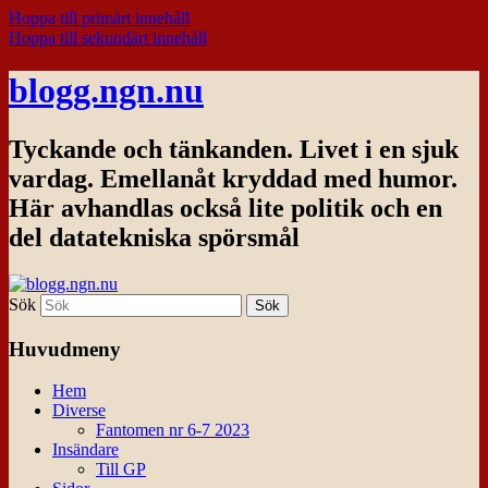
Hoppa till primärt innehåll
Hoppa till sekundärt innehåll
blogg.ngn.nu
Tyckande och tänkanden. Livet i en sjuk
vardag. Emellanåt kryddad med humor.
Här avhandlas också lite politik och en
del datatekniska spörsmål
Sök
Huvudmeny
Hem
Diverse
Fantomen nr 6-7 2023
Insändare
Till GP