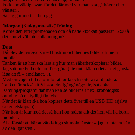
Folk har väldigt svårt för det där med var man ska gå höger eller
vänster…
Så jag går mest slalom jag.
’Morgon'(Sjukgymnastik)Träning
Körde den efter promenaden och då hade klockan passerat 12:00 å
det kan vi väl inte kalla morgon?
Data
Då blev det en seans med hustrun och hennes bilder / filmer i
mobilen.
Tanken är att hon ska lära sig hur man säkerhetskopierar bilder.
Jag satt bredvid och hon fick göra (lite ont i tålamodet är det ganska
lätta att få – emellanåt…).
Med omvägen till datorn för att orda och sortera samt radera.
Tanken är också att VI ska ’dra igång’ något hyfsat enkelt
’samlingsprogram’ där man kan se bilderna i t.ex. kronologisk
ordning på ett tydligt fint vis.
När det är klart ska hon kopiera detta över till en USB-HD (själva
säkerhetskopian).
När hon är klar med det så kan hon radera allt det hon vill ha bort i
mobilen.
Alla förstår att här används inga sk molntjänster – jag är inte en vän
av den ’tjänsten’.