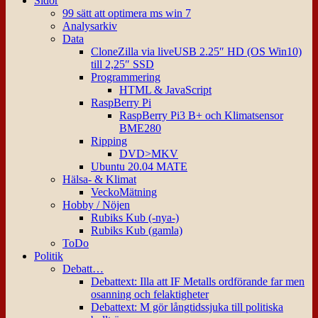
Sidor
99 sätt att optimera ms win 7
Analysarkiv
Data
CloneZilla via liveUSB 2.25″ HD (OS Win10)
till 2,25″ SSD
Programmering
HTML & JavaScript
RaspBerry Pi
RaspBerry Pi3 B+ och Klimatsensor
BME280
Ripping
DVD>MKV
Ubuntu 20.04 MATE
Hälsa- & Klimat
VeckoMätning
Hobby / Nöjen
Rubiks Kub (-nya-)
Rubiks Kub (gamla)
ToDo
Politik
Debatt…
Debattext: Illa att IF Metalls ordförande far men
osanning och felaktigheter
Debattext: M gör långtidssjuka till politiska