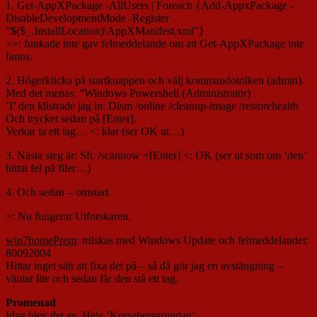
1. Get-AppXPackage -AllUsers | Foreach {Add-AppxPackage -
DisableDevelopmentMode -Register
”$($_.InstallLocation)\AppXManifest.xml”}
>>: funkade inte gav felmeddelande om att Get-AppXPackage inte
fanns.
2. Högerklicka på startknappen och välj kommandotolken (admin).
Med det menas: ”Windows Powershell (Administratör)
’I’ den klistrade jag in: Dism /online /cleanup-image /restorehealth
Och trycket sedan på [Enter].
Verkar ta ett tag… <: klar (ser OK ut…)
3. Nästa steg är: Sfc /scannow +[Enter] <: OK (ser ut som om ’den’
hittat fel på filer…)
4. Och sedan – omstart.
>: Nu fungerar Utforskaren.
win7homePrem
: trilskas med Windows Update och felmeddelandet:
80092004
Hittar inget sätt att fixa det på – så då gör jag en avstängning –
väntar lite och sedan får den stå ett tag.
Promenad
Idag blev det av. Hela ’Korsebergsrundan’.