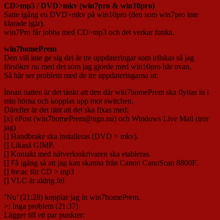
CD>mp3 / DVD>mkv (win7pro & win10pro)
Satte igång en DVD>mkv på win10pro (den som win7pro inte
klarade igår).
win7Pro får jobba med CD>mp3 och det verkar funka.
win7homePrem
Den vill inte ge sig det är tre uppdateringar som trilskas så jag
försöker nu med det som jag gjorde med win10pro här ovan.
Så här ser problem med de tre uppdateringarna ut:
Innan natten är det tänkt att den där win7homePrem ska flyttas in i
min hörna och kopplas upp mot switchen.
Därefter är det tänt att det ska fixas med;
[x] ePost (win7homePrem@ngn.nu) och Windows Live Mail (tror
jag)
[] Handbrake ska installeras (DVD > mkv).
[] Likaså GIMP.
[] Kontakt med nätverksskrivaren ska etableras.
[] Få igång så att jag kan skanna från Canon CanoScan 8800F.
[] fre:ac för CD > mp3
[] VLC är aldrig fel
’Nu’ (21:28) kopplar jag in win7homePrem.
>: Inga problem (21:37)
Lägger till ett par punkter: