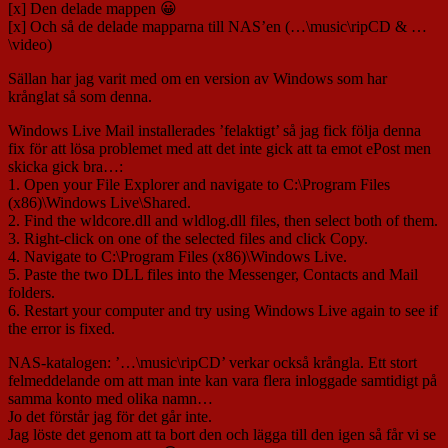
[x] Den delade mappen 😀
[x] Och så de delade mapparna till NAS’en (…\music\ripCD & …
\video)
Sällan har jag varit med om en version av Windows som har
krånglat så som denna.
Windows Live Mail installerades ’felaktigt’ så jag fick följa denna
fix för att lösa problemet med att det inte gick att ta emot ePost men
skicka gick bra…:
1. Open your File Explorer and navigate to C:\Program Files
(x86)\Windows Live\Shared.
2. Find the wldcore.dll and wldlog.dll files, then select both of them.
3. Right-click on one of the selected files and click Copy.
4. Navigate to C:\Program Files (x86)\Windows Live.
5. Paste the two DLL files into the Messenger, Contacts and Mail
folders.
6. Restart your computer and try using Windows Live again to see if
the error is fixed.
NAS-katalogen: ’…\music\ripCD’ verkar också krångla. Ett stort
felmeddelande om att man inte kan vara flera inloggade samtidigt på
samma konto med olika namn…
Jo det förstår jag för det går inte.
Jag löste det genom att ta bort den och lägga till den igen så får vi se