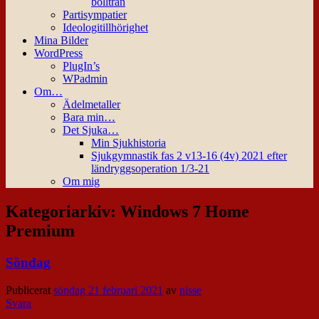
bollträn
Partisympatier
Ideologitillhörighet
Mina Bilder
WordPress
PlugIn’s
WPadmin
Om…
Ädelmetaller
Bara min…
Det Sjuka…
Min Sjukhistoria
Sjukgymnastik fas 2 v13-16 (4v) 2021 efter
ländryggsoperation 1/3-21
Om mig
Kategoriarkiv:
Windows 7 Home
Premium
Söndag
Publicerat
söndag 21 februari 2021
av
nisse
Svara