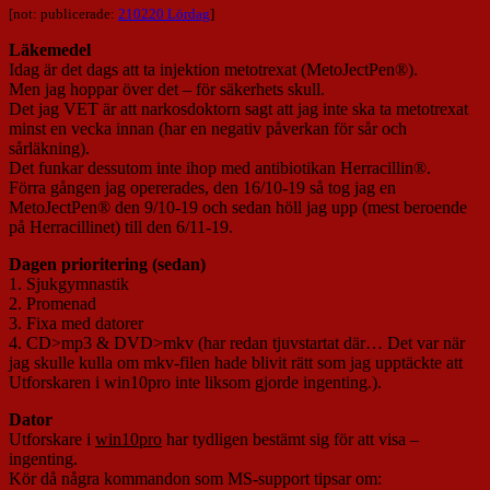
[not: publicerade:
210220 Lördag
]
Läkemedel
Idag är det dags att ta injektion metotrexat (MetoJectPen®).
Men jag hoppar över det – för säkerhets skull.
Det jag VET är att narkosdoktorn sagt att jag inte ska ta metotrexat
minst en vecka innan (har en negativ påverkan för sår och
sårläkning).
Det funkar dessutom inte ihop med antibiotikan Herracillin®.
Förra gången jag opererades, den 16/10-19 så tog jag en
MetoJectPen® den 9/10-19 och sedan höll jag upp (mest beroende
på Herracillinet) till den 6/11-19.
Dagen prioritering (sedan)
1. Sjukgymnastik
2. Promenad
3. Fixa med datorer
4. CD>mp3 & DVD>mkv (har redan tjuvstartat där… Det var när
jag skulle kulla om mkv-filen hade blivit rätt som jag upptäckte att
Utforskaren i win10pro inte liksom gjorde ingenting.).
Dator
Utforskare i
win10pro
har tydligen bestämt sig för att visa –
ingenting.
Kör då några kommandon som MS-support tipsar om: