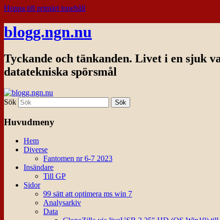
Hoppa till primärt innehåll
blogg.ngn.nu
Tyckande och tänkanden. Livet i en sjuk v
datatekniska spörsmål
Sök
Huvudmeny
Hem
Diverse
Fantomen nr 6-7 2023
Insändare
Till GP
Sidor
99 sätt att optimera ms win 7
Analysarkiv
Data