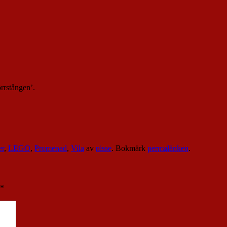
rrstången’.
er
,
LEGO
,
Promenad
,
Vila
av
nisse
. Bokmärk
permalänken
.
*