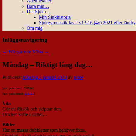
Ädelmetaller
Bara min…
Det Sjuka…
Min Sjukhistoria
Sjukgymnastik fas 2 v13-16 (4v) 2021 efter ländr
Om mig
Inläggsnavigering
←
Föregående
Nästa
→
Måndag – Riktigt lång dag…
Publicerat
måndag 2 januari 2023
av
nisse
[not: publicerad: 230104]
[not: publicerade:
230101
]
Vila
Gör ett försök och skippar den.
Dricker kaffe i stället…
Bilder
Har en massa dubbletter som behöver fixas.
Onödigt att säkerhetskopiera mer än nödvändigt…