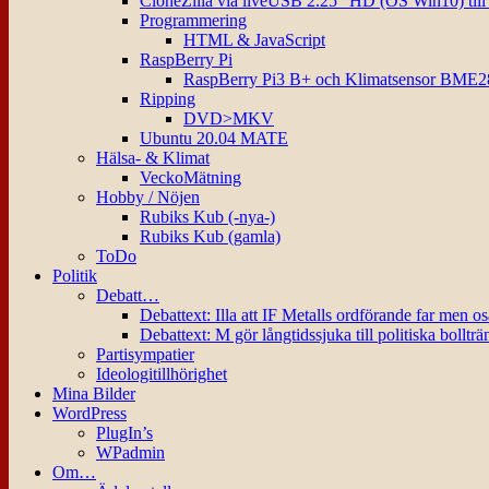
CloneZilla via liveUSB 2.25″ HD (OS Win10) til
Programmering
HTML & JavaScript
RaspBerry Pi
RaspBerry Pi3 B+ och Klimatsensor BME2
Ripping
DVD>MKV
Ubuntu 20.04 MATE
Hälsa- & Klimat
VeckoMätning
Hobby / Nöjen
Rubiks Kub (-nya-)
Rubiks Kub (gamla)
ToDo
Politik
Debatt…
Debattext: Illa att IF Metalls ordförande far men o
Debattext: M gör långtidssjuka till politiska bollträ
Partisympatier
Ideologitillhörighet
Mina Bilder
WordPress
PlugIn’s
WPadmin
Om…