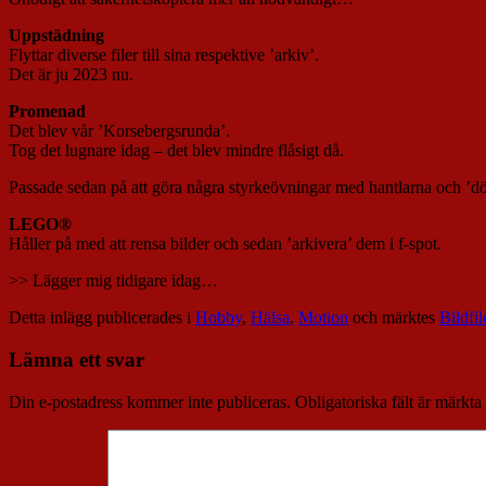
Uppstädning
Flyttar diverse filer till sina respektive ’arkiv’.
Det är ju 2023 nu.
Promenad
Det blev vår ’Korsebergsrunda’.
Tog det lugnare idag – det blev mindre flåsigt då.
Passade sedan på att göra några styrkeövningar med hantlarna och ’dö
LEGO®
Håller på med att rensa bilder och sedan ’arkivera’ dem i f-spot.
>> Lägger mig tidigare idag…
Detta inlägg publicerades i
Hobby
,
Hälsa
,
Motion
och märktes
Bildfil
Lämna ett svar
Din e-postadress kommer inte publiceras.
Obligatoriska fält är märkta