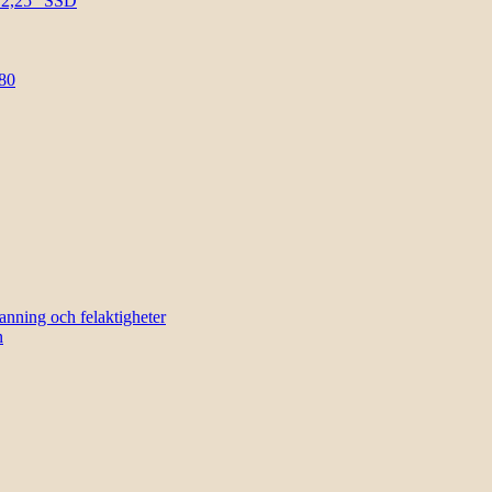
l 2,25″ SSD
80
sanning och felaktigheter
n