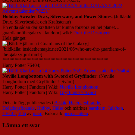
GUARDIANS of the GALAXY 76231;
Holiday Sweater Drax, Silverware, and Power Stones
: (Julklädd
Drax, Silverbestick och Kraftstenar)
En enda sådan där kraftsten lär kunna förstöra en hel planet…
guardianofthegalaxy | fandom | wiki:
Drax the Destroyer
Hela gänget:
[bildkälla: insidethemagic.net/2021/06/who-are-the-guardians-of-
the-galaxy-jm1mmb]
********************************************
Harry Potter 76404;
Neville Longbottom with Sword of Gryffindor
: (Neville
Longbottom med Gryffindor’s Svärd)
Harry Potter | Fandom | Wiki:
Neville Longbottom
Harry Potter | Fandom | Wiki:
Gryffindor’s Svärd
Detta inlägg publicerades i
Besök
,
Helgdagsfirande
,
Helgdagsfixande
,
Hobby
,
Hälsa
och märktes
barnbarn
,
Julafton
,
LEGO
,
Vila
av
nisse
. Bokmärk
permalänken
.
Lämna ett svar