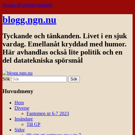
Hoppa till primärt innehåll
blogg.ngn.nu
Tyckande och tänkanden. Livet i en sjuk
vardag. Emellanåt kryddad med humor.
Här avhandlas också lite politik och en
del datatekniska spörsmål
Sök
Huvudmeny
Hem
Diverse
Fantomen nr 6-7 2023
Insändare
Till GP
Sidor