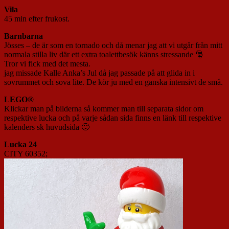
Vila
45 min efter frukost.
Barnbarna
Jösses – de är som en tornado och då menar jag att vi utgår från mitt
normala stilla liv där ett extra toalettbesök känns stressande 🎅
Tror vi fick med det mesta.
jag missade Kalle Anka’s Jul då jag passade på att glida in i
sovrummet och sova lite. De kör ju med en ganska intensivt de små.
LEGO®
Klickar man på bilderna så kommer man till separata sidor om
respektive lucka och på varje sådan sida finns en länk till respektive
kalenders sk huvudsida 🙂
Lucka 24
CITY 60352;