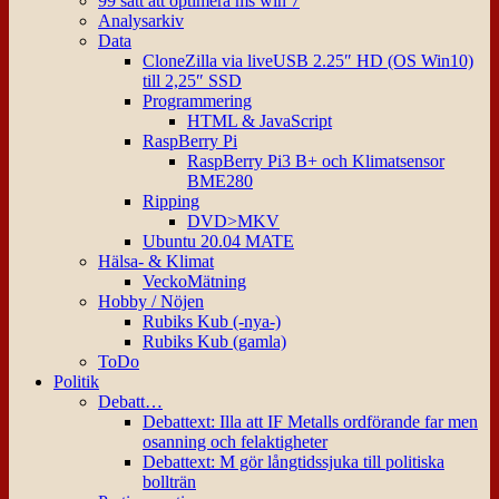
99 sätt att optimera ms win 7
Analysarkiv
Data
CloneZilla via liveUSB 2.25″ HD (OS Win10)
till 2,25″ SSD
Programmering
HTML & JavaScript
RaspBerry Pi
RaspBerry Pi3 B+ och Klimatsensor
BME280
Ripping
DVD>MKV
Ubuntu 20.04 MATE
Hälsa- & Klimat
VeckoMätning
Hobby / Nöjen
Rubiks Kub (-nya-)
Rubiks Kub (gamla)
ToDo
Politik
Debatt…
Debattext: Illa att IF Metalls ordförande far men
osanning och felaktigheter
Debattext: M gör långtidssjuka till politiska
bollträn