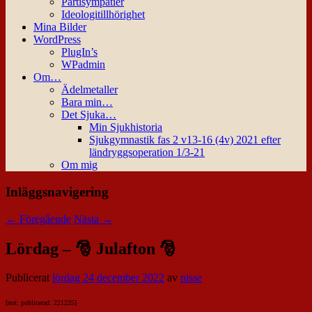
Partisympatier
Ideologitillhörighet
Mina Bilder
WordPress
PlugIn’s
WPadmin
Om…
Ädelmetaller
Bara min…
Det Sjuka…
Min Sjukhistoria
Sjukgymnastik fas 2 v13-16 (4v) 2021 efter
ländryggsoperation 1/3-21
Om mig
Inläggsnavigering
←
Föregående
Nästa
→
Lördag – 🎅 Julafton 🎅
Publicerat
lördag 24 december 2022
av
nisse
[not: publicerad: 221225]