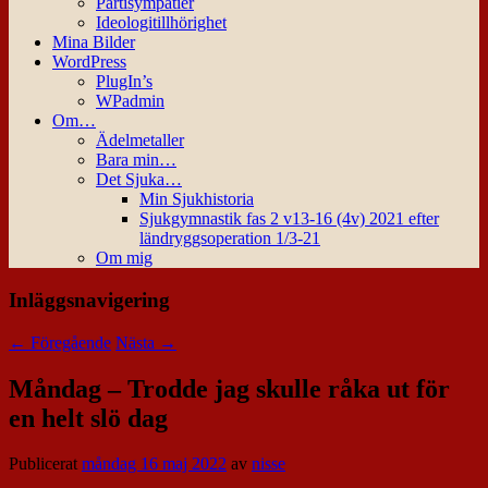
Partisympatier
Ideologitillhörighet
Mina Bilder
WordPress
PlugIn’s
WPadmin
Om…
Ädelmetaller
Bara min…
Det Sjuka…
Min Sjukhistoria
Sjukgymnastik fas 2 v13-16 (4v) 2021 efter
ländryggsoperation 1/3-21
Om mig
Inläggsnavigering
←
Föregående
Nästa
→
Måndag – Trodde jag skulle råka ut för
en helt slö dag
Publicerat
måndag 16 maj 2022
av
nisse