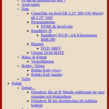
99 sätt att optimera ms win 7
Analysarkiv
Data
CloneZilla via liveUSB 2.25″ HD (OS Win10)
till 2,25″ SSD
Programmering
HTML & JavaScript
RaspBerry Pi
RaspBerry Pi3 B+ och Klimatsensor
BME280
Ripping
DVD>MKV
Ubuntu 20.04 MATE
Hälsa- & Klimat
VeckoMätning
Hobby / Nöjen
Rubiks Kub (-nya-)
Rubiks Kub (gamla)
ToDo
Politik
Debatt…
Debattext: Illa att IF Metalls ordförande far men
osanning och felaktigheter
Debattext: M gör långtidssjuka till politiska
bollträn