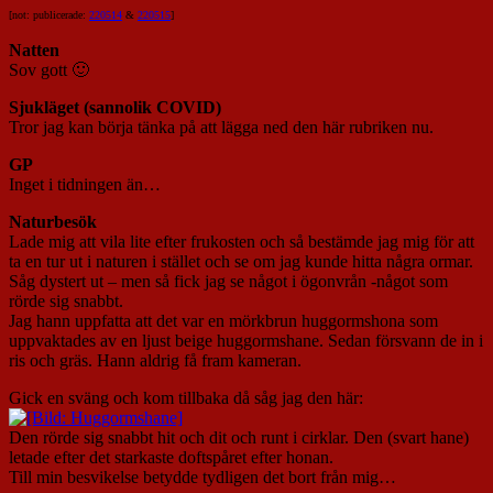
[not: publicerade:
220514
&
220515
]
Natten
Sov gott 🙂
Sjukläget (sannolik COVID)
Tror jag kan börja tänka på att lägga ned den här rubriken nu.
GP
Inget i tidningen än…
Naturbesök
Lade mig att vila lite efter frukosten och så bestämde jag mig för att
ta en tur ut i naturen i stället och se om jag kunde hitta några ormar.
Såg dystert ut – men så fick jag se något i ögonvrån -något som
rörde sig snabbt.
Jag hann uppfatta att det var en mörkbrun huggormshona som
uppvaktades av en ljust beige huggormshane. Sedan försvann de in i
ris och gräs. Hann aldrig få fram kameran.
Gick en sväng och kom tillbaka då såg jag den här:
Den rörde sig snabbt hit och dit och runt i cirklar. Den (svart hane)
letade efter det starkaste doftspåret efter honan.
Till min besvikelse betydde tydligen det bort från mig…