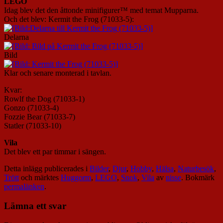
LEGO
Idag blev det den åttonde minifigurer™ med temat Mupparna.
Och det blev: Kermit the Frog (71033-5):
Delarna
Bild
Klar och senare monterad i tavlan.
Kvar:
Rowlf the Dog (71033-1)
Gonzo (71033-4)
Fozzie Bear (71033-7)
Statler (71033-10)
Vila
Det blev ett par timmar i sängen.
Detta inlägg publicerades i
Bilder
,
Djur
,
Hobby
,
Hälsa
,
Naturbesök
,
Trött
och märktes
Huggorm
,
LEGO
,
Snok
,
Vila
av
nisse
. Bokmärk
permalänken
.
Lämna ett svar