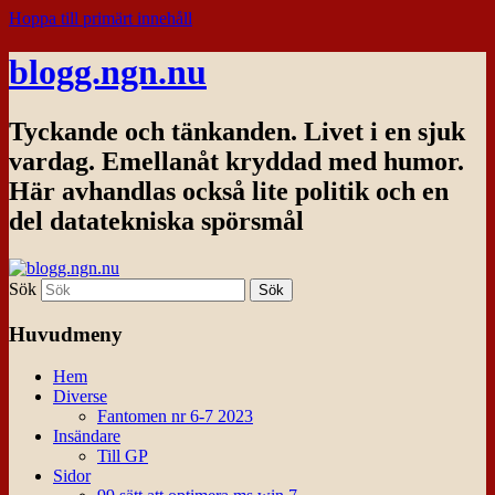
Hoppa till primärt innehåll
blogg.ngn.nu
Tyckande och tänkanden. Livet i en sjuk
vardag. Emellanåt kryddad med humor.
Här avhandlas också lite politik och en
del datatekniska spörsmål
Sök
Huvudmeny
Hem
Diverse
Fantomen nr 6-7 2023
Insändare
Till GP
Sidor