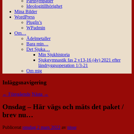
Partisympatier
Ideologitillhörighet
Mina Bilder
WordPress
PlugIn’s
WPadmin
Om…
Ädelmetaller
Bara min…
Det Sjuka…
Min Sjukhistoria
Sjukgymnastik fas 2 v13-16 (4v) 2021 efter
ländryggsoperation 1/3-21
Om mig
Inläggsnavigering
←
Föregående
Nästa
→
Onsdag – Här vägs och mäts det paket /
brev nu…
Publicerat
onsdag 2 mars 2022
av
nisse