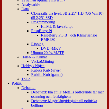
99 sätt att optimera ms win 7
Analysarkiv
Data
CloneZilla via liveUSB 2.25″ HD (OS Win10)
till 2,25″ SSD
Programmering
HTML & JavaScript
RaspBerry Pi
RaspBerry Pi3 B+ och Klimatsensor
BME280
Ripping
DVD>MKV
Ubuntu 20.04 MATE
Hälsa- & Klimat
VeckoMätning
Hobby / Nöjen
Rubiks Kub (-nya-)
Rubiks Kub (gamla)
ToDo
Politik
Debatt…
Debattext: Illa att IF Metalls ordförande far men
osanning och felaktigheter
Debattext: M gör långtidssjuka till politiska
bollträn