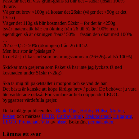
Passerar det en viss gram-gräns så blir det – sådär tjosan 100%
dyrare.
Väger ett brev <100g så kostar det 26skr (väger det <50g är det
13skr)
Väger det 110g så blir kostnaden 52skr – för det är <250g.
[svår matematik här: en ökning från 26 till 52 är 100% men
egentligen så är ökningen ’bara’ 50% – fastän den ökat med 100%
…
26/52=0,5 > 50% (ökningen) från 26 till 52.
Men hur stor är ’påslaget’?
Jo det är ju lika stort som ursprungssumman (26+26)- alltså 100%]
Skickar man grejerna som Paket så har inte jag lyckats få ned
kostnaden under 51skr (<2kg).
Ska ta mig till paketstället i morgon och se vad de har.
Det bästa är kanske att köpa färdiga brev / paket. De behöver ju vara
lite vadderade också. För samlare är hela oöppnade LEGO-
byggsatser värdefulla grejer.
Detta inlägg publicerades i
Bank
,
Djur
,
Hobby
,
Hälsa
,
Motion
,
Posten
och märktes
BLTR
,
CarPay (app)
,
Fraktkostnad
,
Huggorm
,
LEGO
,
Promenad
,
Vikt
av
nisse
. Bokmärk
permalänken
.
Lämna ett svar