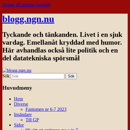
Hoppa till primärt innehåll
blogg.ngn.nu
Tyckande och tänkanden. Livet i en sjuk
vardag. Emellanåt kryddad med humor.
Här avhandlas också lite politik och en
del datatekniska spörsmål
Sök
Huvudmeny
Hem
Diverse
Fantomen nr 6-7 2023
Insändare
Till GP
Sidor