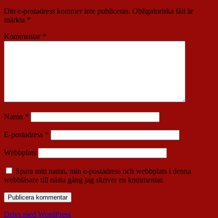
Din e-postadress kommer inte publiceras.
Obligatoriska fält är
märkta
*
Kommentar
*
Namn
*
E-postadress
*
Webbplats
Spara mitt namn, min e-postadress och webbplats i denna
webbläsare till nästa gång jag skriver en kommentar.
Drivs med WordPress