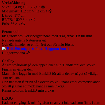
VeckoMätning
Vikt
: 93,4 kg > +1,2 kg ↑ 🙁
Midjemått
: 112 cm > +2 cm ↑ 🙁
Längd
: 177 cm
BLTR
: 160/88 > ↑ 🙁
Puls
: 56 > ↓ 🙂
Promenad
Idag utökades Korsebergsrundan med ’Fåglarna’. En tur runt
Nygårdsängens Naturreservat.
Och där hittade jag en för året och för mig första:
Huggormshona 🙂
CarPay
Är lite smålömsk på den appen eller hur ’Handlaren’ och Volvo
Finans använder den.
Man måste logga in med BankID för att ta del av något så viktigt
som reklam…
Och när man låter bli så skickar Volvo Finans ett ePostmeddelande
om att jag har ett meddelande i min inkorg.
Känns som om BankID missbrukas.
LEGO
Lade ut ett gäng sk minifigpåsar (man vet inte vad som finns i dem –