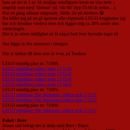
bara att det är 1 av 16 möjliga minifigurer inom en viss serie –
ungefär som med ’filmisar’ på ’vår tid’ (typ 55-60 år sedan…).
Har ett gäng sådana oöppnade. Sålde 2st på direkten 😀
Nu håller jag på att gå igenom alla oöppnade LEGO-byggsatser jag
har och försöker värdera dem och lägger mig ca 20% under den
värderingen.
Det är ju större möjlighet att få något bud över huvudet taget då
Ska lägga in fler annonser i morgon.
Här är länkar till dem som är kvar, på Tradera:
LEGO minifig.påse nr: 71008;
LEGO minifigur collect serie 13 [1/4]
LEGO minifigur collect serie 13 [2/4]
LEGO minifigur collect serie 13 [3/4]
LEGO minifigur collect serie 13 [4/4]
LEGO minifig.påse nr: 71005:
LEGO minifigur The Simpsons collect serie 1 [1/2]
LEGO minifigur The Simpsons collect serie 1 [2/2]
LEGO minifig.påse nr: 71009:
LEGO minifigur The Simpsons collect serie 2 [1/1]
Paket / Brev
Jösses vad bökigt det är detta med Brev / Paket.