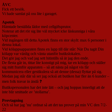
ÅVC
Fick ett besök.
Vi hade samlat på oss lite i garaget.
Apotek
Hämtade beställda lådor med cellgiftsprutor.
Noterar att det rör sig lite väl mycket icke läskunniga i våra
köpcenter.
Vid ingången till detta Apotek finns en stor skylt: max 6 personer i
denna lokal.
Vid kölappsapparaten finns en lapp till där står: När Du tagit Din
kölapp var vänlig och vänta utanför butikslokalen.
Det gör jag och vad jag sett hitintills så är jag den ende.
De flesta går in, tittar lite konstigt på mig, tar en kölapp och ställer
sig mitt framför apparaten – så att nästa på något vis får
kommunicera eller gestikulera så att denne (dessa) flyttar på sig.
Medan jag står där så ser jag också att butiken har fler än 6 kunder –
men folk travar in ändå ❓
Butikspersonalen har det inte lätt – och jag hoppas innerligt att de
inte blir smittade av ’stollarna’.
Provtagning
Och så har jag ’nu’ ordnat så att det tas prover på min VC den 7/2-
22