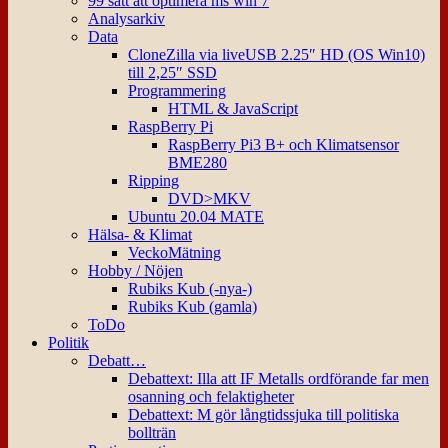
99 sätt att optimera ms win 7
Analysarkiv
Data
CloneZilla via liveUSB 2.25″ HD (OS Win10)
till 2,25″ SSD
Programmering
HTML & JavaScript
RaspBerry Pi
RaspBerry Pi3 B+ och Klimatsensor
BME280
Ripping
DVD>MKV
Ubuntu 20.04 MATE
Hälsa- & Klimat
VeckoMätning
Hobby / Nöjen
Rubiks Kub (-nya-)
Rubiks Kub (gamla)
ToDo
Politik
Debatt…
Debattext: Illa att IF Metalls ordförande far men
osanning och felaktigheter
Debattext: M gör långtidssjuka till politiska
bollträn