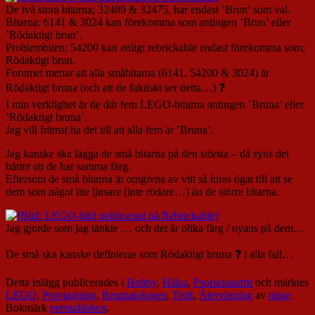
De två stora bitarna; 32489 & 32475, har endast ’Brun’ som val.
Bitarna; 6141 & 3024 kan förekomma som antingen ’Brun’ eller
’Rödaktigt brun’.
Problembiten: 54200 kan enligt rebrickable endast förekomma som;
Rödaktigt brun.
Forumet menar att alla småbitarna (6141, 54200 & 3024) är
Rödaktigt bruna (och att de faktiskt ser detta…) ❓
I min verklighet är de där fem LEGO-bitarna antingen ’Bruna’ eller
’Rödaktigt bruna’.
Jag vill främst ha det till att alla fem är ’Bruna’.
Jag kanske ska lägga de små bitarna på den största – då syns det
bättre att de har samma färg.
Eftersom de små bitarna är omgivna av vitt så luras ögat till att se
dem som något lite ljusare (inte rödare…) än de större bitarna.
Jag gjorde som jag tänkte … och det är olika färg / nyans på dem…
De små ska kanske definieras som Rödaktigt bruna ❓ i alla fall…
Detta inlägg publicerades i
Hobby
,
Hälsa
,
Psoriasisartrit
och märktes
LEGO
,
Provtagning
,
Reumatologen
,
Trött
,
Återvinning
av
nisse
.
Bokmärk
permalänken
.