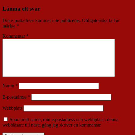
Lämna ett svar
Din e-postadress kommer inte publiceras.
Obligatoriska fält är
märkta
*
Kommentar
*
Namn
*
E-postadress
*
Webbplats
Spara mitt namn, min e-postadress och webbplats i denna
webbläsare till nästa gång jag skriver en kommentar.