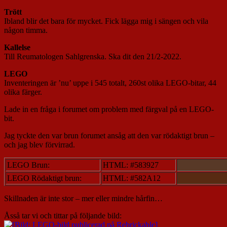
Trött
Ibland blir det bara för mycket. Fick lägga mig i sängen och vila
någon timma.
Kallelse
Till Reumatologen Sahlgrenska. Ska dit den 21/2-2022.
LEGO
Inventeringen är ’nu’ uppe i 545 totalt, 260st olika LEGO-bitar, 44
olika färger.
Lade in en fråga i forumet om problem med färgval på en LEGO-
bit.
Jag tyckte den var brun forumet ansåg att den var rödaktigt brun –
och jag blev förvirrad.
LEGO Brun:
HTML: #583927
LEGO Rödaktigt brun:
HTML: #582A12
Skillnaden är inte stor – mer eller mindre hårfin…
Åsså tar vi och tittar på följande bild: