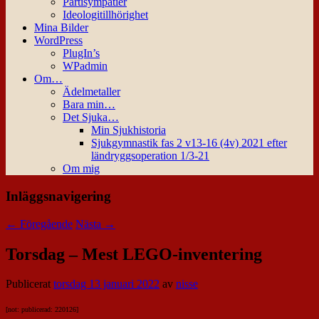
Partisympatier
Ideologitillhörighet
Mina Bilder
WordPress
PlugIn’s
WPadmin
Om…
Ädelmetaller
Bara min…
Det Sjuka…
Min Sjukhistoria
Sjukgymnastik fas 2 v13-16 (4v) 2021 efter
ländryggsoperation 1/3-21
Om mig
Inläggsnavigering
←
Föregående
Nästa
→
Torsdag – Mest LEGO-inventering
Publicerat
torsdag 13 januari 2022
av
nisse
[not: publicerad: 220126]