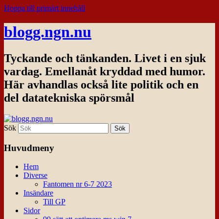
Hoppa till primärt innehåll
blogg.ngn.nu
Tyckande och tänkanden. Livet i en sjuk
vardag. Emellanåt kryddad med humor.
Här avhandlas också lite politik och en
del datatekniska spörsmål
Sök
Huvudmeny
Hem
Diverse
Fantomen nr 6-7 2023
Insändare
Till GP
Sidor