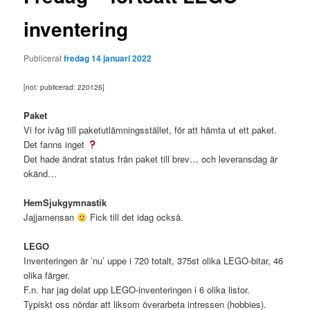
inventering
Publicerat
fredag 14 januari 2022
[not: publicerad: 220126]
Paket
Vi for iväg till paketutlämningsstället, för att hämta ut ett paket.
Det fanns inget
Det hade ändrat status från paket till brev… och leveransdag är
okänd…
HemSjukgymnastik
Jajjamensan
Fick till det idag också.
LEGO
Inventeringen är ’nu’ uppe i 720 totalt, 375st olika LEGO-bitar, 46
olika färger.
F.n. har jag delat upp LEGO-inventeringen i 6 olika listor.
Typiskt oss nördar att liksom överarbeta intressen (hobbies).