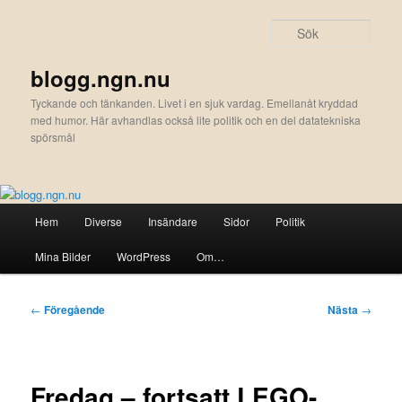
Hoppa
till
Sök
primärt
innehåll
blogg.ngn.nu
Tyckande och tänkanden. Livet i en sjuk vardag. Emellanåt kryddad
med humor. Här avhandlas också lite politik och en del datatekniska
spörsmål
Huvudmeny
Hem
Diverse
Insändare
Sidor
Politik
Mina Bilder
WordPress
Om…
Inläggsnavigering
←
Föregående
Nästa
→
Fredag – fortsatt LEGO-