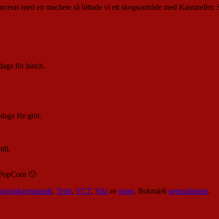
forceras med en machete så hittade vi ett skogsområde med Kantareller.
dags för lunch.
dags för gröt.
ill.
h PopCorn 🙂
ngsjukgymnastik
,
Trött
,
VCT
,
Vila
av
nisse
. Bokmärk
permalänken
.