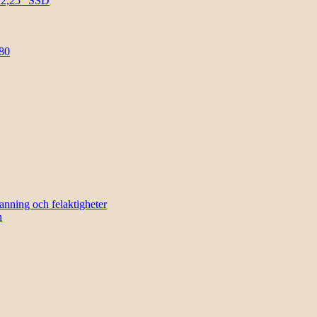
l 2,25″ SSD
80
sanning och felaktigheter
n