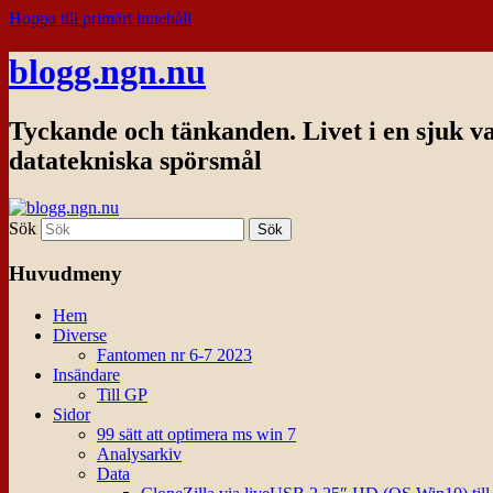
Hoppa till primärt innehåll
blogg.ngn.nu
Tyckande och tänkanden. Livet i en sjuk v
datatekniska spörsmål
Sök
Huvudmeny
Hem
Diverse
Fantomen nr 6-7 2023
Insändare
Till GP
Sidor
99 sätt att optimera ms win 7
Analysarkiv
Data