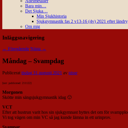
Ädelmetaller
Bara min…
Det Sjuka…
Min Sjukhistoria
Sjukgymnastik fas 2 v13-16 (4v) 2021 efter ländr
Om mig
Inläggsnavigering
←
Föregående
Nästa
→
Måndag – Svampdag
Publicerat
tisdag 31 augusti 2021
av
nisse
[not: publicerad: 211122]
Morgonen
Skötte min sängsjukgymnastik idag 🙂
VCT
Efter att hustrun varit hos sin sjukgymnast byttes det om för svamppl
Vi tog vägen om min VC så jag kunde lämna in ett urinprov.
Svampar