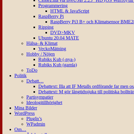
CloneZilla via liveUSB 2.25″ HD (OS Win10) til
Programmering
HTML & JavaScript
RaspBerry Pi
RaspBerry Pi3 B+ och Klimatsensor BME2
Ripping
DVD>MKV
Ubuntu 20.04 MATE
Hälsa- & Klimat
VeckoMätning
Hobby / Nöjen
Rubiks Kub (-nya-)
Rubiks Kub (gamla)
ToDo
Politik
Debatt…
Debattext: Illa att IF Metalls ordförande far men o
Debattext: M gör långtidssjuka till politiska bollträ
Partisympatier
Ideologitillhörighet
Mina Bilder
WordPress
PlugIn’s
WPadmin
Om…