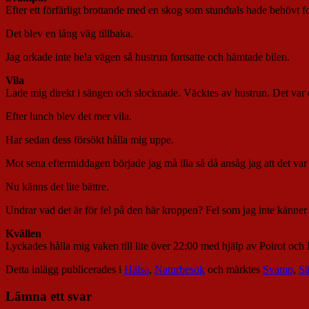
Efter ett förfärligt brottande med en skog som stundtals hade behövt 
Det blev en lång väg tillbaka.
Jag orkade inte hela vägen så hustrun fortsatte och hämtade bilen.
Vila
Lade mig direkt i sängen och slocknade. Väcktes av hustrun. Det var 
Efter lunch blev det mer vila.
Har sedan dess försökt hålla mig uppe.
Mot sena eftermiddagen började jag må illa så då ansåg jag att det var 
Nu känns det lite bättre.
Undrar vad det är för fel på den här kroppen? Fel som jag inte känner t
Kvällen
Lyckades hålla mig vaken till lite över 22:00 med hjälp av Poirot oc
Detta inlägg publicerades i
Hälsa
,
Naturbesök
och märktes
Svamp
,
Sä
Lämna ett svar