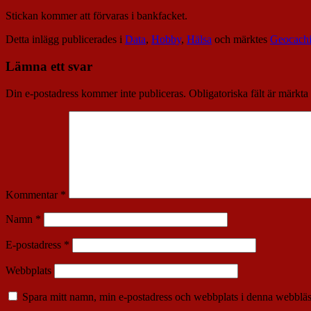
Stickan kommer att förvaras i bankfacket.
Detta inlägg publicerades i
Data
,
Hobby
,
Hälsa
och märktes
Geocach
Lämna ett svar
Din e-postadress kommer inte publiceras.
Obligatoriska fält är märkta
Kommentar
*
Namn
*
E-postadress
*
Webbplats
Spara mitt namn, min e-postadress och webbplats i denna webbläsa