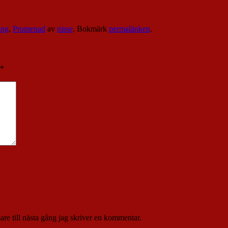
ing
,
Promenad
av
nisse
. Bokmärk
permalänken
.
*
re till nästa gång jag skriver en kommentar.