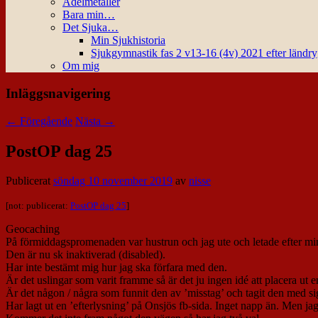
Ädelmetaller
Bara min…
Det Sjuka…
Min Sjukhistoria
Sjukgymnastik fas 2 v13-16 (4v) 2021 efter ländr
Om mig
Inläggsnavigering
←
Föregående
Nästa
→
PostOP dag 25
Publicerat
söndag 10 november 2019
av
nisse
[not: publicerat:
PostOP dag 25
]
Geocaching
På förmiddagspromenaden var hustrun och jag ute och letade efter 
Den är nu sk inaktiverad (disabled).
Har inte bestämt mig hur jag ska förfara med den.
Är det uslingar som varit framme så är det ju ingen idé att placera ut e
Är det någon / några som funnit den av ’misstag’ och tagit den med sig 
Har lagt ut en ’efterlysning’ på Onsjös fb-sida. Inget napp än. Men jag a