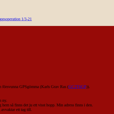
yggsoperation 1/3-21
min försvunna GPSgömma (Karls Grav Ras (
GC2T6GP
)).
n ny.
hem så finns det ju ett visst hopp. Min adress finns i den.
vvaktar ett tag till.