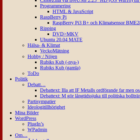
CloneZilla via liveUSB 2.25″ HD (OS Win10) til
Programmering
HTML & JavaScript
RaspBerry Pi
RaspBerry Pi3 B+ och Klimatsensor BME2
Ripping
DVD>MKV
Ubuntu 20.04 MATE
Hälsa- & Klimat
VeckoMätning
Hobby / Nöjen
Rubiks Kub (-nya-)
Rubiks Kub (gamla)
ToDo
Politik
Debatt…
Debattext: Illa att IF Metalls ordförande far men o
Debattext: M gör långtidssjuka till politiska bollträ
Partisympatier
Ideologitillhörighet
Mina Bilder
WordPress
PlugIn’s
WPadmin
Om…