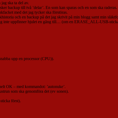
 jag ska ta del av.
ker backup till två ’delar’. En som kan sparas och en som ska raderas.
nkfacket med det jag tycker ska förstöras.
ukhistoria och en backup på det jag skrivit på min blogg samt min släktf
 jag inte uppfinner hjulet en gång till… (om en ERASE_ALL-USB-sticka
snabba upp en processor (CPU)).
helt OK – med kommandot: ’autonuke’.
hustrun som ska genomföra det (ev sonen).
sticka först).