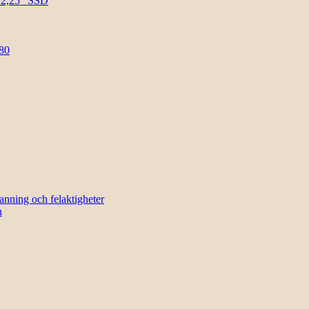
l 2,25″ SSD
80
sanning och felaktigheter
n