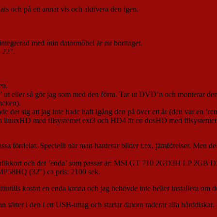
s och på ett annat vis och aktivera den igen.
k integrerad med min datormöbel är nu borttaget.
 22″.
en.
as’ ut eller så gör jag som med den förra. Tar ut DVD’n och monterar den
acken).
isade det sig att jag inte hade haft igång den på över ett år (den var en
 linuxHD med filsystemet ext3 och HD4 är en dosHD med filsystemet 
ssa fördelar. Speciellt när man hanterar bilder t.ex. jämförelser. Men 
nytt grafikkort och det ’enda’ som passar är: MSI GT 710 2GD3H LP 2G
2MP58HQ (32″) ca pris: 2100 sek.
det hitintills kostat en enda krona och jag behövde inte heller installer
ätter i den i ett USB-uttag och startar datorn raderar alla hårddiskar.