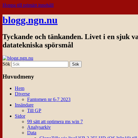
Hoppa till primärt innehåll
blogg.ngn.nu
Tyckande och tänkanden. Livet i en sjuk v
datatekniska spörsmål
Sök
Huvudmeny
Hem
Diverse
Fantomen nr 6-7 2023
Insändare
Till GP
Sidor
99 sätt att optimera ms win 7
Analysarkiv
Data