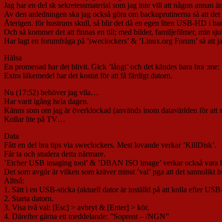
Jag har en del sk sekretessmaterial som jag inte vill att någon annan än
Av den anledningen ska jag också göra om backuprutinerna så att det s
Återigen. för hustruns skull, så blir det då en egen liten USB-HD i ba
Och så kommer det att finnas en till; med bilder, familjefilmer, min sj
Har lagt en forumfråga på ’sweclockers’ & ’Linux.org Forum’ så att
Hälsa
En promenad har det blivit. Gick ’långt’ och det kändes bara bra :me:
Extra läkemedel har det kostat för att få färdigt datorn.
Nu (17:52) behöver jag vila…
Har varit igång hela dagen.
Känns som om jag är överklockad (används inom datavärlden för att 
Kollar lite på TV…
Data
Fått en del bra tips via sweclockers. Mest lovande verkar ’KillDisk’.
Får ta och studera detta närmare.
’Etcher USB imaging tool’ & ’DBAN ISO image’ verkar också vara 
Det som avgör är vilken som kräver minst ’val’ pga att det sannolikt 
Alltså:
1. Sätt i en USB-sticka (aktuell dator är inställd på att kolla efter USB-
2. Starta datorn.
3. Visa två val: [Esc] > avbryt & [Enter] > kör.
4. Därefter gärna ett meddelande: ”Soprent – /NGN”