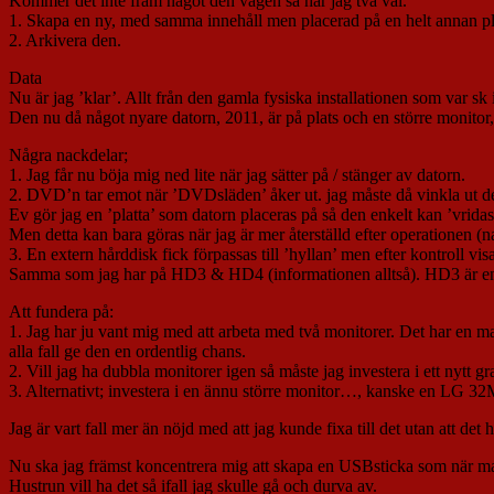
Kommer det inte fram något den vägen så har jag två val.
1. Skapa en ny, med samma innehåll men placerad på en helt annan plat
2. Arkivera den.
Data
Nu är jag ’klar’. Allt från den gamla fysiska installationen som var s
Den nu då något nyare datorn, 2011, är på plats och en större monitor,
Några nackdelar;
1. Jag får nu böja mig ned lite när jag sätter på / stänger av datorn.
2. DVD’n tar emot när ’DVDsläden’ åker ut. jag måste då vinkla ut d
Ev gör jag en ’platta’ som datorn placeras på så den enkelt kan ’vrid
Men detta kan bara göras när jag är mer återställd efter operationen (n
3. En extern hårddisk fick förpassas till ’hyllan’ men efter kontroll v
Samma som jag har på HD3 & HD4 (informationen alltså). HD3 är en
Att fundera på:
1. Jag har ju vant mig med att arbeta med två monitorer. Det har en ma
alla fall ge den en ordentlig chans.
2. Vill jag ha dubbla monitorer igen så måste jag investera i ett 
3. Alternativt; investera i en ännu större monitor…, kanske en LG 3
Jag är vart fall mer än nöjd med att jag kunde fixa till det utan att 
Nu ska jag främst koncentrera mig att skapa en USBsticka som när man s
Hustrun vill ha det så ifall jag skulle gå och durva av.