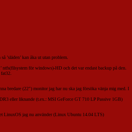
 så ’släden’ kan åka ut utan problem.
 ’ren’ ntfs(filsystem för windows)-HD och det var endast backup på den.
fat32.
denna bredare (22″) monitor jag har nu ska jag försöka vänja mig med. I
B DDR3 eller liknande (t.ex.: MSI GeForce GT 710 LP Passive 1GB)
a om det LinuxOS jag nu använder (Linux Ubuntu 14.04 LTS)