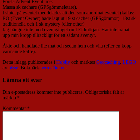
Första Advent Event :me:
Massa sk cachare (GPSgömmeletare).
I slutet på eventet meddelades att den som anordnat eventet (kallas:
EO (Event Owner) hade lagt ut 19 st cacher (GPSgömmor). 18st sk
traditionella och 1 sk mystery (eller other).
Jag hängde inte med eventgänget runt Eldmörjan. Har inte tränat
upp min kropp tillräckligt för ett sådant äventyr.
Åkte och handlade lite mat och sedan hem och vila (efter en kopp
värmande kaffe).
Detta inlägg publicerades i
Hobby
och märktes
Geocaching
,
LEGO
av
nisse
. Bokmärk
permalänken
.
Lämna ett svar
Din e-postadress kommer inte publiceras.
Obligatoriska fält är
märkta
*
Kommentar
*