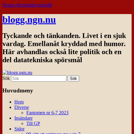
Hoppa till primärt innehåll
blogg.ngn.nu
Tyckande och tänkanden. Livet i en sjuk
vardag. Emellanåt kryddad med humor.
Här avhandlas också lite politik och en
del datatekniska spörsmål
Sök
Huvudmeny
Hem
Diverse
Fantomen nr 6-7 2023
Insändare
Till GP
Sidor