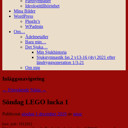
Partisympatier
Ideologitillhörighet
Mina Bilder
WordPress
PlugIn’s
WPadmin
Om…
Ädelmetaller
Bara min…
Det Sjuka…
Min Sjukhistoria
Sjukgymnastik fas 2 v13-16 (4v) 2021 efter
ländryggsoperation 1/3-21
Om mig
Inläggsnavigering
←
Föregående
Nästa
→
Söndag LEGO lucka 1
Publicerat
söndag 1 december 2019
av
nisse
[not: pub: 191202]