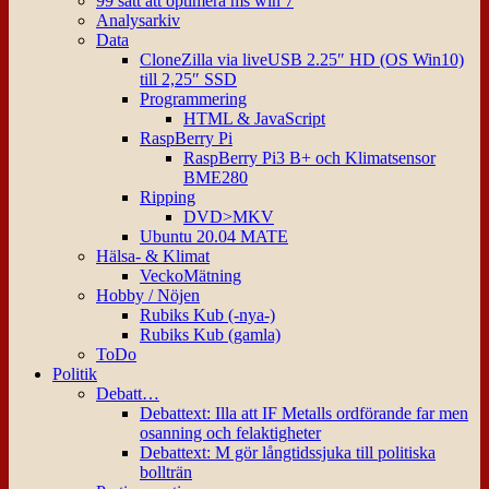
99 sätt att optimera ms win 7
Analysarkiv
Data
CloneZilla via liveUSB 2.25″ HD (OS Win10)
till 2,25″ SSD
Programmering
HTML & JavaScript
RaspBerry Pi
RaspBerry Pi3 B+ och Klimatsensor
BME280
Ripping
DVD>MKV
Ubuntu 20.04 MATE
Hälsa- & Klimat
VeckoMätning
Hobby / Nöjen
Rubiks Kub (-nya-)
Rubiks Kub (gamla)
ToDo
Politik
Debatt…
Debattext: Illa att IF Metalls ordförande far men
osanning och felaktigheter
Debattext: M gör långtidssjuka till politiska
bollträn