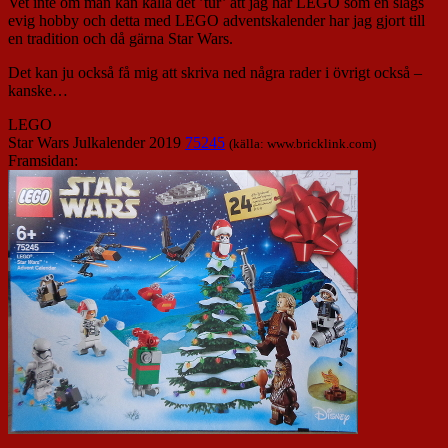
Vet inte om man kan kalla det ’tur’ att jag har LEGO som en slags
evig hobby och detta med LEGO adventskalender har jag gjort till
en tradition och då gärna Star Wars.
Det kan ju också få mig att skriva ned några rader i övrigt också –
kanske…
LEGO
Star Wars Julkalender 2019
75245
(källa: www.bricklink.com)
Framsidan: