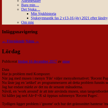
Ädelmetaller
Bara min…
Det Sjuka…
Min Sjukhistoria
Sjukgymnastik fas 2 v13-16 (4v) 2021 efter ländr
Om mig
Inläggsnavigering
←
Föregående
Nästa
→
Lördag
Publicerat
lördag 16 december 2017
av
nisse
Data
Har ju problem med Kompozer.
När jag med musen i menyn 'File' väljer menyalternativet: 'Recent Pa
Nu läste jag en 'artikel' av programmeraren att detta problem funnit
Jag har endast märkt av det nu de senaste månaderna.
Nåväl, en 'work around' är att inte använda musen, utan tangentbordet
Så håller jag ned Alt+F+R så öppnas submenyn 'Recent Pages'.
Tydligen ligger problem i 'gnome' och hur det gränssnittet hanterar 'm