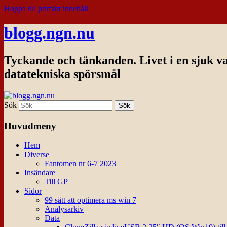
Hoppa till primärt innehåll
blogg.ngn.nu
Tyckande och tänkanden. Livet i en sjuk v
datatekniska spörsmål
Sök
Huvudmeny
Hem
Diverse
Fantomen nr 6-7 2023
Insändare
Till GP
Sidor
99 sätt att optimera ms win 7
Analysarkiv
Data