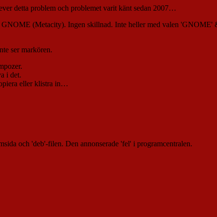
plever detta problem och problemet varit känt sedan 2007…
ill GNOME (Metacity). Ingen skillnad. Inte heller med valen 'GNOME
inte ser markören.
ompozer.
a i det.
kopiera eller klistra in…
emsida och 'deb'-filen. Den annonserade 'fel' i programcentralen.
/apt all main" | sudo tee -a /etc/apt/sources.list > /dev/null