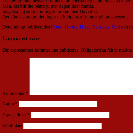
Tycker att mina besvär i främst handlederna och händernas alla leder
Men, det blir lite bättre ju mer dagen lider framåt.
Idag ska jag smörja in höger tumme med Daviobet.
Det känns som om det ligger ett hudpansar framme på tumspetsen…
Detta inlägg publicerades i
Data
,
Hobby
,
Hälsa
,
Psoriasis
,
Spel
och m
Lämna ett svar
Din e-postadress kommer inte publiceras.
Obligatoriska fält är märkta
Kommentar
*
Namn
*
E-postadress
*
Webbplats