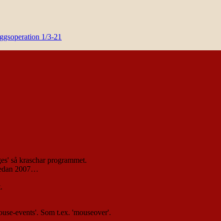
yggsoperation 1/3-21
ges' så kraschar programmet.
s sedan 2007…
.
ouse-events'. Som t.ex. 'mouseover'.