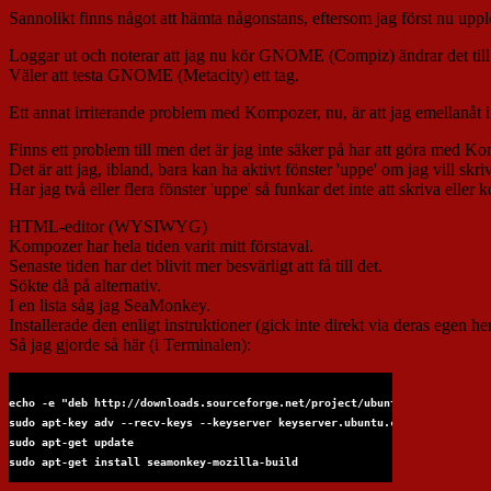
Sannolikt finns något att hämta någonstans, eftersom jag först nu up
Loggar ut och noterar att jag nu kör GNOME (Compiz) ändrar det t
Väler att testa GNOME (Metacity) ett tag.
Ett annat irriterande problem med Kompozer, nu, är att jag emellanåt 
Finns ett problem till men det är jag inte säker på har att göra med K
Det är att jag, ibland, bara kan ha aktivt fönster 'uppe' om jag vill skriv
Har jag två eller flera fönster 'uppe' så funkar det inte att skriva eller 
HTML-editor (WYSIWYG)
Kompozer har hela tiden varit mitt förstaval.
Senaste tiden har det blivit mer besvärligt att få till det.
Sökte då på alternativ.
I en lista såg jag SeaMonkey.
Installerade den enligt instruktioner (gick inte direkt via deras egen h
Så jag gjorde så här (i Terminalen):
echo -e "deb http://downloads.sourceforge.net/project/ubuntuzilla/mozilla
sudo apt-key adv --recv-keys --keyserver keyserver.ubuntu.com C1289A29
sudo apt-get update
sudo apt-get install seamonkey-mozilla-build