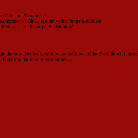
ter. Där stod: 'Composer'.
Kompozer – i allt…, fast det verkar fungera stabilare.
ar direkt när jag klickar på 'SeaMonkey'.
 alla golv. Det har ju spridigt sig märkliga 'trådar' överallt och i mas
de dyker upp där man minst anar det…