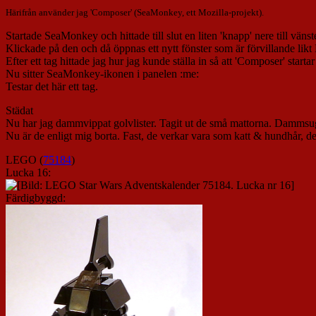
Härifrån använder jag 'Composer' (SeaMonkey, ett Mozilla-projekt).
Startade SeaMonkey och hittade till slut en liten 'knapp' nere till väns
Klickade på den och då öppnas ett nytt fönster som är förvillande likt 
Efter ett tag hittade jag hur jag kunde ställa in så att 'Composer' start
Nu sitter SeaMonkey-ikonen i panelen :me:
Testar det här ett tag.
Städat
Nu har jag dammvippat golvlister. Tagit ut de små mattorna. Dammsugit
Nu är de enligt mig borta. Fast, de verkar vara som katt & hundhår, 
LEGO (
75184
)
Lucka 16:
Färdigbyggd: