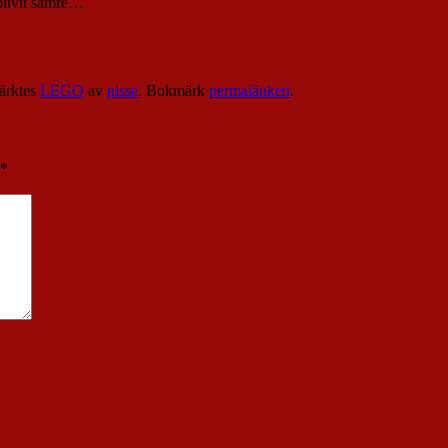
 blivit sämre…
ärktes
LEGO
av
nisse
. Bokmärk
permalänken
.
*