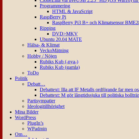
CloneZilla via liveUSB 2.25″ HD (OS Win10) til
Programmering
HTML & JavaScript
RaspBerry Pi
RaspBerry Pi3 B+ och Klimatsensor BME2
Ripping
DVD>MKV
Ubuntu 20.04 MATE
Hälsa- & Klimat
VeckoMätning
Hobby / Nöjen
Rubiks Kub (-nya-)
Rubiks Kub (gamla)
ToDo
Politik
Debatt…
Debattext: Illa att IF Metalls ordförande far men o
Debattext: M gör långtidssjuka till politiska bollträ
Partisympatier
Ideologitillhörighet
Mina Bilder
WordPress
PlugIn’s
WPadmin
Om…