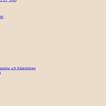
l 2,25″ SSD
80
sanning och felaktigheter
n