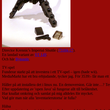
Director Krennic's Imperial Shuttle (
75184-17
).
En landad variant av
ST 149
.
Och här
flygande
.
TV-spel
Funderar starkt på att investera i ett TV-spel – igen (hade wii).
MediaMarkt har ett bra erbjudande, tycker jag. För 3539:- får man ett
Håller på att installera det i linux nu. En demoversion. Går inte…? Te
Efter uppdatering av 'open Java' så fungerar allt till belåtenhet.
Har knallat omkring och samlat på mig alldeles för mycket.
Vad gör man när alla 'inventarierutorna' är fulla?
Hälsa