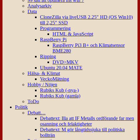
99 sätt att optimera ms win 7
Analysarkiv
Data
CloneZilla via liveUSB 2.25″ HD (OS Win10)
till 2,25″ SSD
Programmering
HTML & JavaScript
RaspBerry Pi
RaspBerry Pi3 B+ och Klimatsensor
BME280
Ripping
DVD>MKV
Ubuntu 20.04 MATE
Hälsa- & Klimat
VeckoMätning
Hobby / Nöjen
Rubiks Kub (-nya-)
Rubiks Kub (gamla)
ToDo
Politik
Debatt…
Debattext: Illa att IF Metalls ordförande far men
osanning och felaktigheter
Debattext: M gör långtidssjuka till politiska
bollträn