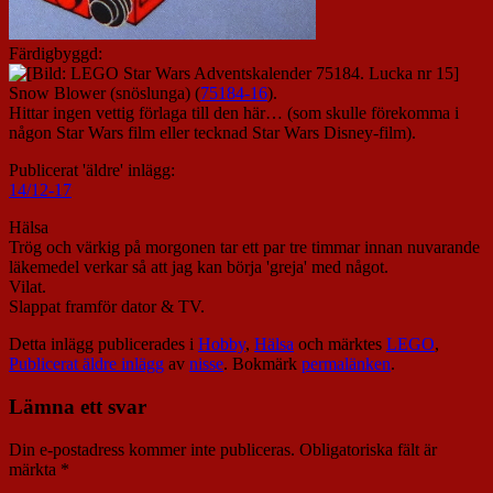
Färdigbyggd:
Snow Blower (snöslunga) (
75184-16
).
Hittar ingen vettig förlaga till den här… (som skulle förekomma i
någon Star Wars film eller tecknad Star Wars Disney-film).
Publicerat 'äldre' inlägg:
14/12-17
Hälsa
Trög och värkig på morgonen tar ett par tre timmar innan nuvarande
läkemedel verkar så att jag kan börja 'greja' med något.
Vilat.
Slappat framför dator & TV.
Detta inlägg publicerades i
Hobby
,
Hälsa
och märktes
LEGO
,
Publicerat äldre inlägg
av
nisse
. Bokmärk
permalänken
.
Lämna ett svar
Din e-postadress kommer inte publiceras.
Obligatoriska fält är
märkta
*