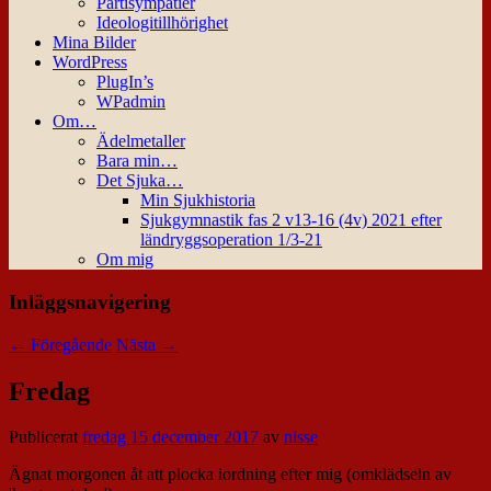
Partisympatier
Ideologitillhörighet
Mina Bilder
WordPress
PlugIn’s
WPadmin
Om…
Ädelmetaller
Bara min…
Det Sjuka…
Min Sjukhistoria
Sjukgymnastik fas 2 v13-16 (4v) 2021 efter
ländryggsoperation 1/3-21
Om mig
Inläggsnavigering
←
Föregående
Nästa
→
Fredag
Publicerat
fredag 15 december 2017
av
nisse
Ägnat morgonen åt att plocka iordning efter mig (omklädseln av