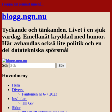
Hoppa till primärt innehåll
blogg.ngn.nu
Tyckande och tänkanden. Livet i en sjuk
vardag. Emellanåt kryddad med humor.
Här avhandlas också lite politik och en
del datatekniska spörsmål
Sök
Huvudmeny
Hem
Diverse
Fantomen nr 6-7 2023
Insändare
Till GP
Sidor