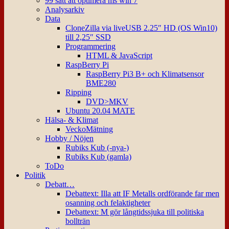
99 sätt att optimera ms win 7
Analysarkiv
Data
CloneZilla via liveUSB 2.25″ HD (OS Win10)
till 2,25″ SSD
Programmering
HTML & JavaScript
RaspBerry Pi
RaspBerry Pi3 B+ och Klimatsensor
BME280
Ripping
DVD>MKV
Ubuntu 20.04 MATE
Hälsa- & Klimat
VeckoMätning
Hobby / Nöjen
Rubiks Kub (-nya-)
Rubiks Kub (gamla)
ToDo
Politik
Debatt…
Debattext: Illa att IF Metalls ordförande far men
osanning och felaktigheter
Debattext: M gör långtidssjuka till politiska
bollträn