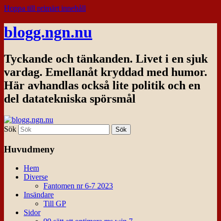
Hoppa till primärt innehåll
blogg.ngn.nu
Tyckande och tänkanden. Livet i en sjuk
vardag. Emellanåt kryddad med humor.
Här avhandlas också lite politik och en
del datatekniska spörsmål
Sök
Huvudmeny
Hem
Diverse
Fantomen nr 6-7 2023
Insändare
Till GP
Sidor