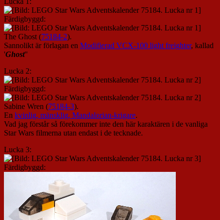
Lucka 1:
Färdigbyggd:
The Ghost (
75184-2
).
Sannolikt är förlagan en
Modifierad VCX-100 light freighter
, kallad
'
Ghost
"
Lucka 2:
Färdigbyggd:
Sabine Wren (
75184-3
).
En
kvinlig, mänsklig, Mandalorian-krigare
.
Vad jag förstår så förekommer inte den här karaktären i de vanliga
Star Wars filmerna utan endast i de tecknade.
Lucka 3:
Färdigbyggd: