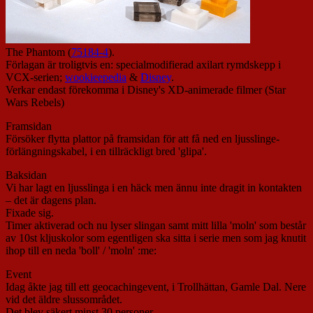
The Phantom (
75184-4
).
Förlagan är troligtvis en: specialmodifierad axilart rymdskepp i
VCX-serien;
wookieepedia
&
Disney
.
Verkar endast förekomma i Disney's XD-animerade filmer (Star
Wars Rebels)
Framsidan
Försöker flytta plattor på framsidan för att få ned en ljusslinge-
förlängningskabel, i en tillräckligt bred 'glipa'.
Baksidan
Vi har lagt en ljusslinga i en häck men ännu inte dragit in kontakten
– det är dagens plan.
Fixade sig.
Timer aktiverad och nu lyser slingan samt mitt lilla 'moln' som består
av 10st kljuskolor som egentligen ska sitta i serie men som jag knutit
ihop till en neda 'boll' / 'moln' :me:
Event
Idag åkte jag till ett geocachingevent, i Trollhättan, Gamle Dal. Nere
vid det äldre slussområdet.
Det blev säkert minst 30 personer.