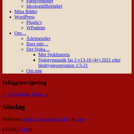
Partisympatier
Ideologitillhörighet
Mina Bilder
WordPress
PlugIn’s
WPadmin
Om…
Ädelmetaller
Bara min…
Det Sjuka…
Min Sjukhistoria
Sjukgymnastik fas 2 v13-16 (4v) 2021 efter
ländryggsoperation 1/3-21
Om mig
Inläggsnavigering
←
Föregående
Nästa
→
Söndag
Publicerat
söndag 3 december 2017
av
nisse
LEGO (
75184
)