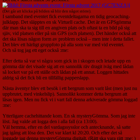
(Det går att klicka på bilden så blir den något större).
I samband med eventet fick eventdeltagarna en tidig geocaching-
julklapp. Det släpptes en sk Virtuell cache. Det är en GPSgömma
där man ska ta sig till en angiven plats och oftast ta en bild på sig
sjäv, vid platsen eller på sin GPS (och platsen). Det händer också att
det ska lösas någon form av problem också – men inte i detta fallet.
Det blev ett härligt gruppfoto på alla som var med vid eventet.
Och så tog jag ett eget också :me:
Efter detta så var vi några som gick in i skogen och letade upp en
gömma där det visade sig att en sannolik räv dragit iväg med lådan
så locket var på ett ställe och lådan på ett annat. Loggen hittades
aldrig så det fick bli en tillfällig papperslapp.
Nästa äventyr blev ett besök i ett bergrum som varit låst (men just nu
uppbrutet, med vinkelslip). Sannolikt kommer detta bergrum att
låsas igen. Men nu fick vi i vart fall denna arkiverade gömma loggad
:me:
Ytterligare cachehittande kom. En sk mysteryGömma. Som jag inte
löst. Jag valde att logga den i alla fall (ca 13:00).
Väl hemma, efter en del vardagssysslor och antecknande, så satte
jag igång att lösa den. Det var klart kl 20:20. Och efter det så
loggade jag denna mysteryGömma digitalt. (Rätt ska vara rätt :me: )