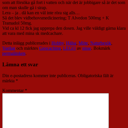
som att försöka gå fort i vatten och när det är jobbigare så är det som
om man skulle gå i sirap.
Lera – ja . då kan en väl inte röra sig alls…
Så det blev vidbehovsmedicinering; T Alvedon 500mg + K
Tramadol 50mg.
Vid ca kl 12 fick jag upprepa den dosen. Jag ville väldigt gärna klara
att vara med mina sk medcachare.
Detta inlägg publicerades i
Hobby
,
Hälsa
,
Möte
,
Naturbesök
,
Vardag
och märktes
Geocaching
,
LEGO
av
nisse
. Bokmärk
permalänken
.
Lämna ett svar
Din e-postadress kommer inte publiceras.
Obligatoriska fält är
märkta
*
Kommentar
*