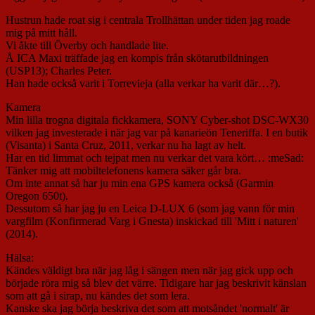
Hustrun hade roat sig i centrala Trollhättan under tiden jag roade
mig på mitt håll.
Vi åkte till Överby och handlade lite.
Å ICA Maxi träffade jag en kompis från skötarutbildningen
(USP13); Charles Peter.
Han hade också varit i Torrevieja (alla verkar ha varit där…?).
Kamera
Min lilla trogna digitala fickkamera, SONY Cyber-shot DSC-WX30
vilken jag investerade i när jag var på kanarieön Teneriffa. I en butik
(Visanta) i Santa Cruz, 2011, verkar nu ha lagt av helt.
Har en tid limmat och tejpat men nu verkar det vara kört… :meSad:
Tänker mig att mobiltelefonens kamera säker går bra.
Om inte annat så har ju min ena GPS kamera också (Garmin
Oregon 650t).
Dessutom så har jag ju en Leica D-LUX 6 (som jag vann för min
vargfilm (Konfirmerad Varg i Gnesta) inskickad till 'Mitt i naturen'
(2014).
Hälsa:
Kändes väldigt bra när jag låg i sängen men när jag gick upp och
började röra mig så blev det värre. Tidigare har jag beskrivit känslan
som att gå i sirap, nu kändes det som lera.
Kanske ska jag börja beskriva det som att motsåndet 'normalt' är