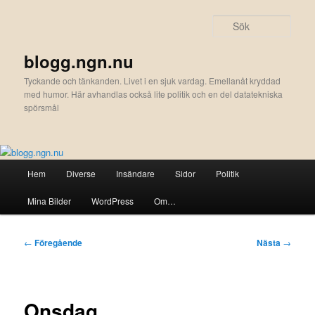
Hoppa
till
Sök
primärt
innehåll
blogg.ngn.nu
Tyckande och tänkanden. Livet i en sjuk vardag. Emellanåt kryddad
med humor. Här avhandlas också lite politik och en del datatekniska
spörsmål
Huvudmeny
Hem
Diverse
Insändare
Sidor
Politik
Mina Bilder
WordPress
Om…
Inläggsnavigering
←
Föregående
Nästa
→
Onsdag