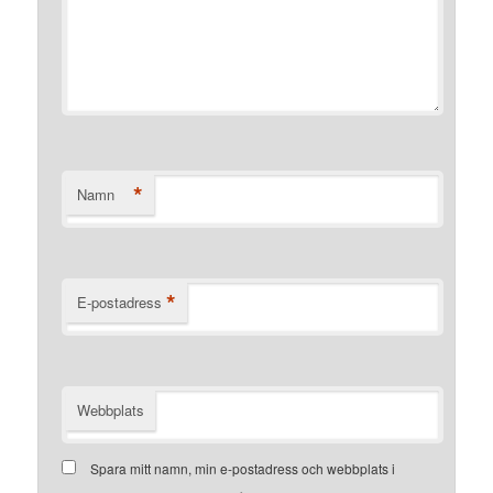
*
Namn
*
E-postadress
Webbplats
Spara mitt namn, min e-postadress och webbplats i