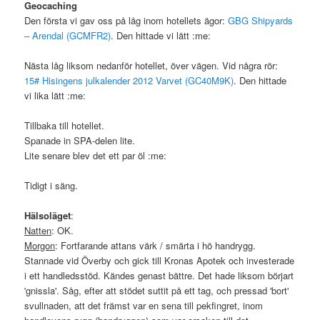
Geocaching
Den första vi gav oss på låg inom hotellets ägor:
GBG Shipyards
– Arendal (GCMFR2)
. Den hittade vi lätt :me:
Nästa låg liksom nedanför hotellet, över vägen. Vid några rör:
15# Hisingens julkalender 2012 Varvet (GC40M9K)
. Den hittade
vi lika lätt :me:
Tillbaka till hotellet.
Spanade in SPA-delen lite.
Lite senare blev det ett par öl :me:
Tidigt i säng.
Hälsoläget
:
Natten
: OK.
Morgon
: Fortfarande attans värk / smärta i hö handrygg.
Stannade vid Överby och gick till Kronas Apotek och investerade
i ett handledsstöd. Kändes genast bättre. Det hade liksom börjart
'gnissla'. Såg, efter att stödet suttit på ett tag, och pressad 'bort'
svullnaden, att det främst var en sena till pekfingret, inom