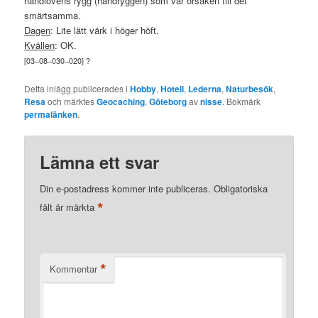
handlovens rygg (handryggen) som var orsaken till det
smärtsamma.
Dagen
: Lite lätt värk i höger höft.
Kvällen
: OK.
[
03
–
08
–
030
–
020
] ?
Detta inlägg publicerades i
Hobby
,
Hotell
,
Lederna
,
Naturbesök
,
Resa
och märktes
Geocaching
,
Göteborg
av
nisse
. Bokmärk
permalänken
.
Lämna ett svar
Din e-postadress kommer inte publiceras.
Obligatoriska
*
fält är märkta
*
Kommentar